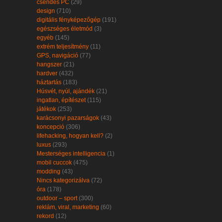
csendes PC
(29)
design
(710)
digitális fényképezőgép
(191)
egészséges életmód
(3)
egyéb
(145)
extrém teljesítmény
(11)
GPS, navigáció
(77)
hangszer
(21)
hardver
(432)
háztartás
(183)
Húsvét, nyúl, ajándék
(21)
ingatlan, építészet
(115)
játékok
(253)
karácsonyi pazarságok
(43)
koncepció
(306)
lifehacking, hogyan kell?
(2)
luxus
(293)
Mesterséges intelligencia
(1)
mobil cuccok
(475)
modding
(43)
Nincs kategorizálva
(72)
óra
(178)
outdoor – sport
(300)
reklám, viral, marketing
(60)
rekord
(12)