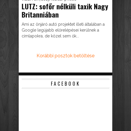
LUTZ: sofőr nélküli taxik Nagy
Britanniában
Ami az önjáró autó projektet illeti általában a
Google legújabb előrelépései kerülnek a
címlapokra, de közel sem ők...
Korábbi posztok betöltése
FACEBOOK