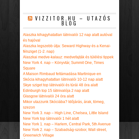
VIZZITOR.HU – UTAZÓS
BLOG
Alaszka kihagyhatatlan látnivalói 12 nap alatt autóval
és hajóval
Alaszka legszebb útja: Seward Highway és a Kenai-
félsziget (1-2. nap)
Alaszkai medve-kalauz: medvefajták és túlélési tippek
New York 4. nap – Könyvtár, Summit One, Times
Square
A Maison Rimbaud feltámadása Martinique-en
Skócia kihagyhatatlan látnivalói 10-12 nap alatt
Skye sziget top látnivalói és túrái 48 óra alatt
Edinburgh top 15 látnivalója 2 nap alatt
Glasgow látnivalói 24 óra alatt
Mikor utazzunk Skóciába? Időjárás, árak, tömeg,
szezon
New York 3. nap – High Line, Chelsea, Little Island
New York top látnivalói 1 hét alatt
New York 1. nap – Harlem, Central Park, 5th Avenue
New York 2. nap – Szabadság-szobor, Wall street,
Greenwich Village