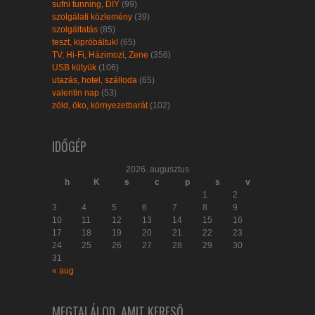
sufni tunning, DIY
(99)
szolgálati közlemény
(39)
szolgáltatás
(85)
teszt, kipróbáltuk!
(65)
TV, Hi-Fi, Házimozi, Zene
(356)
USB kütyük
(106)
utazás, hotel, szálloda
(65)
valentin nap
(53)
zöld, öko, környezetbarát
(102)
IDŐGÉP
2026. augusztus
h
K
s
c
p
s
v
1
2
3
4
5
6
7
8
9
10
11
12
13
14
15
16
17
18
19
20
21
22
23
24
25
26
27
28
29
30
31
« aug
MEGTALÁLOD, AMIT KERESŐ