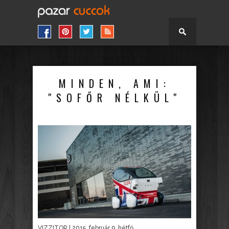
MINDEN, AMI:
"SOFŐR NÉLKÜL"
VIZZITOR
| 2015. február 9. hétfő