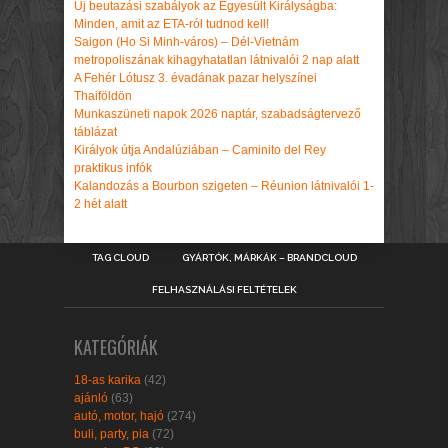
Új beutazási szabályok az Egyesült Királyságba:
Minden, amit az ETA-ról tudnod kell!
Saigon (Ho Si Minh-város) – Dél-Vietnám
metropoliszának kihagyhatatlan látnivalói 2 nap alatt
A Fehér Lótusz 3. évadának pazar helyszínei
Thaiföldön
Munkaszüneti napok 2026 naptár, szabadságtervező
táblázat
Királyok útja Andalúziában – Caminito del Rey
praktikus infók
Kalandozás a Bourbon szigeten – Réunion látnivalói 1-
2 hét alatt
TAG CLOUD
GYÁRTÓK, MÁRKÁK – BRANDCLOUD
FELHASZNÁLÁSI FELTÉTELEK
KATEGÓRIÁK
18-as karika
(42)
ajánló
(63)
autó, motor, hajó
(274)
buli, party, pia
(72)