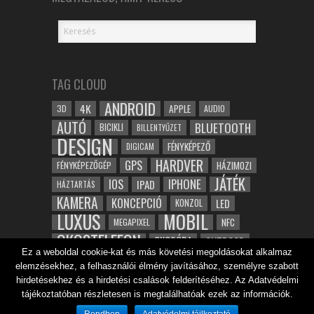
TAG CLOUD
ANDROID
4K
APPLE
3D
AUDIO
AUTÓ
BLUETOOTH
BICIKLI
BILLENTYŰZET
DESIGN
FÉNYKÉPEZŐ
DIGICAM
HARDVER
GPS
FÉNYKÉPEZŐGÉP
HÁZIMOZI
JÁTÉK
IOS
IPHONE
IPAD
HÁZTARTÁS
KAMERA
KONCEPCIÓ
LED
KONZOL
LUXUS
MOBIL
NFC
MEGAPIXEL
OKOSTELEFON
OKOSÓRA
OUTDOOR
Ez a weboldal cookie-kat és más követési megoldásokat alkalmaz
TABLET
SAMSUNG
SPORT
ROBOT
elemzésekhez, a felhasználói élmény javításához, személyre szabott
WIFI
TESZT
VIDEÓ
VÍZÁLLÓ
ZENE
ZÖLD
hirdetésekhez és a hirdetési csalások felderítéséhez. Az Adatvédelmi
ÓRA
ÉRINTŐKÉPERNYŐ
tájékoztatóban részletesen is megtalálhatóak ezek az információk.
ÉPÍTÉSZET