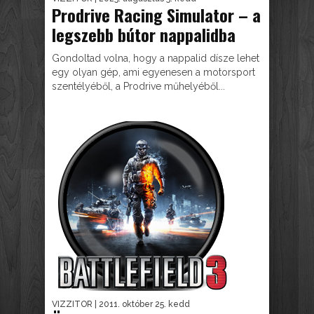
Prodrive Racing Simulator – a
legszebb bútor nappalidba
Gondoltad volna, hogy a nappalid dísze lehet
egy olyan gép, ami egyenesen a motorsport
szentélyéből, a Prodrive műhelyéből...
VIZZITOR
| 2011. október 25. kedd