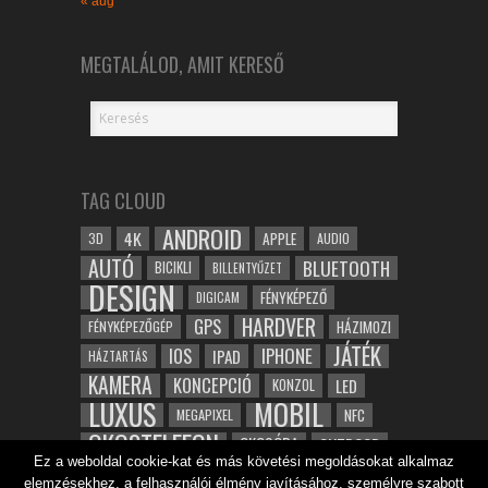
« aug
MEGTALÁLOD, AMIT KERESŐ
TAG CLOUD
ANDROID
4K
APPLE
3D
AUDIO
AUTÓ
BLUETOOTH
BICIKLI
BILLENTYŰZET
DESIGN
FÉNYKÉPEZŐ
DIGICAM
HARDVER
GPS
FÉNYKÉPEZŐGÉP
HÁZIMOZI
JÁTÉK
IOS
IPHONE
IPAD
HÁZTARTÁS
KAMERA
KONCEPCIÓ
LED
KONZOL
LUXUS
MOBIL
NFC
MEGAPIXEL
OKOSTELEFON
OKOSÓRA
OUTDOOR
Ez a weboldal cookie-kat és más követési megoldásokat alkalmaz
TABLET
SAMSUNG
SPORT
ROBOT
elemzésekhez, a felhasználói élmény javításához, személyre szabott