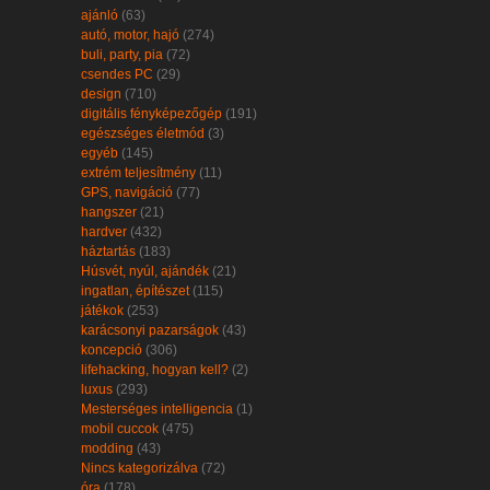
ajánló
(63)
autó, motor, hajó
(274)
buli, party, pia
(72)
csendes PC
(29)
design
(710)
digitális fényképezőgép
(191)
egészséges életmód
(3)
egyéb
(145)
extrém teljesítmény
(11)
GPS, navigáció
(77)
hangszer
(21)
hardver
(432)
háztartás
(183)
Húsvét, nyúl, ajándék
(21)
ingatlan, építészet
(115)
játékok
(253)
karácsonyi pazarságok
(43)
koncepció
(306)
lifehacking, hogyan kell?
(2)
luxus
(293)
Mesterséges intelligencia
(1)
mobil cuccok
(475)
modding
(43)
Nincs kategorizálva
(72)
óra
(178)