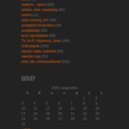
outdoor – sport
(300)
reklám, viral, marketing
(60)
rekord
(12)
sufni tunning, DIY
(99)
szolgálati közlemény
(39)
szolgáltatás
(85)
teszt, kipróbáltuk!
(65)
TV, Hi-Fi, Házimozi, Zene
(356)
USB kütyük
(106)
utazás, hotel, szálloda
(65)
valentin nap
(53)
zöld, öko, környezetbarát
(102)
IDŐGÉP
2026. augusztus
h
K
s
c
p
s
v
1
2
3
4
5
6
7
8
9
10
11
12
13
14
15
16
17
18
19
20
21
22
23
24
25
26
27
28
29
30
31