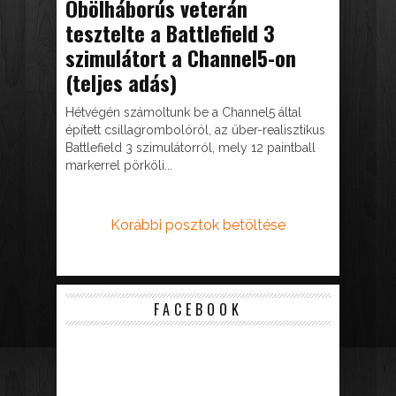
Öbölháborús veterán
tesztelte a Battlefield 3
szimulátort a Channel5-on
(teljes adás)
Hétvégén számoltunk be a Channel5 által
épített csillagrombolóról, az über-realisztikus
Battlefield 3 szimulátorról, mely 12 paintball
markerrel pörköli...
Korábbi posztok betöltése
FACEBOOK