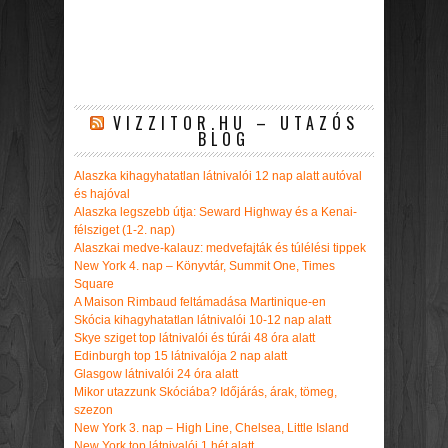
VIZZITOR.HU – UTAZÓS
BLOG
Alaszka kihagyhatatlan látnivalói 12 nap alatt autóval
és hajóval
Alaszka legszebb útja: Seward Highway és a Kenai-
félsziget (1-2. nap)
Alaszkai medve-kalauz: medvefajták és túlélési tippek
New York 4. nap – Könyvtár, Summit One, Times
Square
A Maison Rimbaud feltámadása Martinique-en
Skócia kihagyhatatlan látnivalói 10-12 nap alatt
Skye sziget top látnivalói és túrái 48 óra alatt
Edinburgh top 15 látnivalója 2 nap alatt
Glasgow látnivalói 24 óra alatt
Mikor utazzunk Skóciába? Időjárás, árak, tömeg,
szezon
New York 3. nap – High Line, Chelsea, Little Island
New York top látnivalói 1 hét alatt