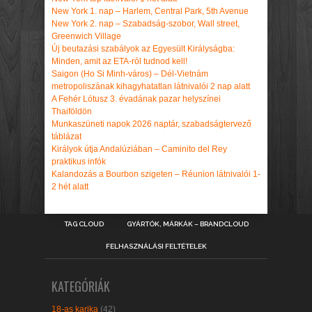
New York 1. nap – Harlem, Central Park, 5th Avenue
New York 2. nap – Szabadság-szobor, Wall street,
Greenwich Village
Új beutazási szabályok az Egyesült Királyságba:
Minden, amit az ETA-ról tudnod kell!
Saigon (Ho Si Minh-város) – Dél-Vietnám
metropoliszának kihagyhatatlan látnivalói 2 nap alatt
A Fehér Lótusz 3. évadának pazar helyszínei
Thaiföldön
Munkaszüneti napok 2026 naptár, szabadságtervező
táblázat
Királyok útja Andalúziában – Caminito del Rey
praktikus infók
Kalandozás a Bourbon szigeten – Réunion látnivalói 1-
2 hét alatt
TAG CLOUD
GYÁRTÓK, MÁRKÁK – BRANDCLOUD
FELHASZNÁLÁSI FELTÉTELEK
KATEGÓRIÁK
18-as karika
(42)