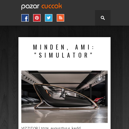
MINDEN, AMI:
"SIMULATOR"
VIZZITOR
| 2025. augusztus 5. kedd