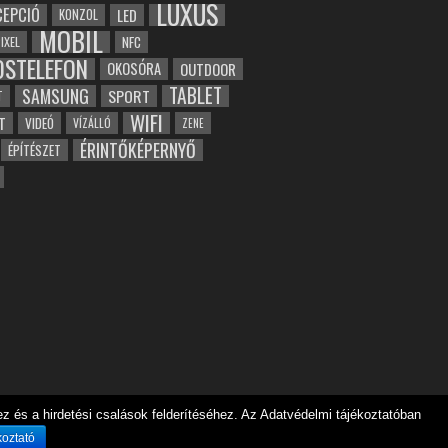
LUXUS
EPCIÓ
LED
KONZOL
MOBIL
NFC
IXEL
OSTELEFON
OKOSÓRA
OUTDOOR
TABLET
SAMSUNG
SPORT
T
WIFI
T
VIDEÓ
VÍZÁLLÓ
ZENE
ÉRINTŐKÉPERNYŐ
ÉPÍTÉSZET
 és a hirdetési csalások felderítéséhez. Az Adatvédelmi tájékoztatóban
koztató