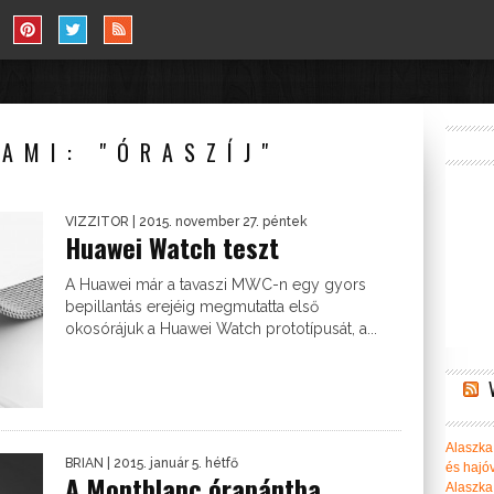
AMI: "ÓRASZÍJ"
VIZZITOR
| 2015. november 27. péntek
Huawei Watch teszt
A Huawei már a tavaszi MWC-n egy gyors
bepillantás erejéig megmutatta első
okosórájuk a Huawei Watch prototípusát, a...
Alaszka 
BRIAN
| 2015. január 5. hétfő
és hajó
A Montblanc órapántba
Alaszka