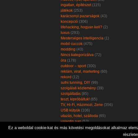
ingatlan, építészet
(115)
játékok
(253)
karácsonyi pazarságok
(43)
koncepció
(306)
lifehacking, hogyan kell?
(2)
luxus
(293)
Mesterséges intelligencia
(1)
mobil cuccok
(475)
modding
(43)
Nincs kategorizálva
(72)
óra
(178)
outdoor – sport
(300)
reklám, viral, marketing
(60)
rekord
(12)
sufni tunning, DIY
(99)
szolgálati közlemény
(39)
szolgáltatás
(85)
teszt, kipróbáltuk!
(65)
TV, Hi-Fi, Házimozi, Zene
(356)
USB kütyük
(106)
utazás, hotel, szálloda
(65)
valentin nap
(53)
zöld, öko, környezetbarát
(102)
Ez a weboldal cookie-kat és más követési megoldásokat alkalmaz elemzé
részlete