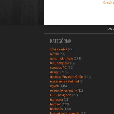
Koráb
TAG 
KATEGÓRIÁK
18-as karika
(42)
ajánló
(63)
autó, motor, hajó
(274)
buli, party, pia
(72)
csendes PC
(29)
design
(710)
digitális fényképezőgép
(191)
egészséges életmód
(3)
egyéb
(145)
extrém teljesítmény
(11)
GPS, navigáció
(77)
hangszer
(21)
hardver
(432)
háztartás
(183)
Húsvét, nyúl, ajándék
(21)