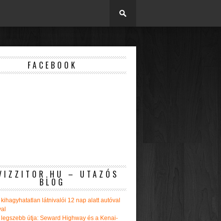
FACEBOOK
VIZZITOR.HU – UTAZÓS
BLOG
kihagyhatatlan látnivalói 12 nap alatt autóval
val
 legszebb útja: Seward Highway és a Kenai-