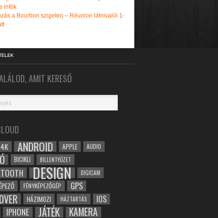
s infók
zás a Bourbon szigeten – Réunion látnivalói 1-
tt
TELEK
ALÁLOD, AMIT KERESŐ
CLOUD
ANDROID
4K
APPLE
AUDIO
Ó
BICIKLI
BILLENTYŰZET
DESIGN
ETOOTH
DIGICAM
GPS
ÉPEZŐ
FÉNYKÉPEZŐGÉP
DVER
IOS
HÁZIMOZI
HÁZTARTÁS
JÁTÉK
KAMERA
IPHONE