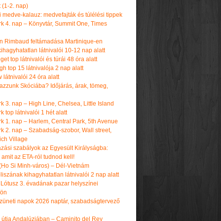
t (1-2. nap)
i medve-kalauz: medvefajták és túlélési tippek
k 4. nap – Könyvtár, Summit One, Times
n Rimbaud feltámadása Martinique-en
ihagyhatatlan látnivalói 10-12 nap alatt
get top látnivalói és túrái 48 óra alatt
h top 15 látnivalója 2 nap alatt
látnivalói 24 óra alatt
tazzunk Skóciába? Időjárás, árak, tömeg,
 3. nap – High Line, Chelsea, Little Island
 top látnivalói 1 hét alatt
k 1. nap – Harlem, Central Park, 5th Avenue
k 2. nap – Szabadság-szobor, Wall street,
ch Village
azási szabályok az Egyesült Királyságba:
amit az ETA-ról tudnod kell!
(Ho Si Minh-város) – Dél-Vietnám
iszának kihagyhatatlan látnivalói 2 nap alatt
 Lótusz 3. évadának pazar helyszínei
dön
üneti napok 2026 naptár, szabadságtervező
k útja Andalúziában – Caminito del Rey