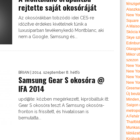
félszige
rejtette saját okosóráját
Alaszka
New Yor
Az okosórákban tobzódó idei CES-re
Square
időzítve érdekes kivételnek tűnik a
A Maiso
luxusiparban tevékenykedő Montblanc, aki
Skócia k
nem a Google, Samsung és...
Skye szi
Edinburg
Glasgow 
Mikor u
szezon
New York
New York
BRIAN
| 2014. szeptember 8. hétfő
Samsung Gear S okosóra @
New Yor
New Yor
IFA 2014
Greenwi
Új beut
upd@te: közben megérkezett, kipróbáltuk itt:
Minden, 
Gear S okosóra teszt A Samsung okosóra-
Saigon 
metropol
fronton is frissített, és hivatalosan is
A Fehér
bemutatta...
Thaiföl
Munkasz
táblázat
Királyo