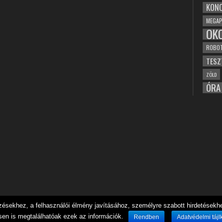
KONC
MEGAP
OK
ROBO
TESZ
ZÖLD
ÓRA
sekhez, a felhasználói élmény javításához, személyre szabott hirdetésekhez
sen is megtalálhatóak ezek az információk.
Rendben
Adatvédelmi tájl