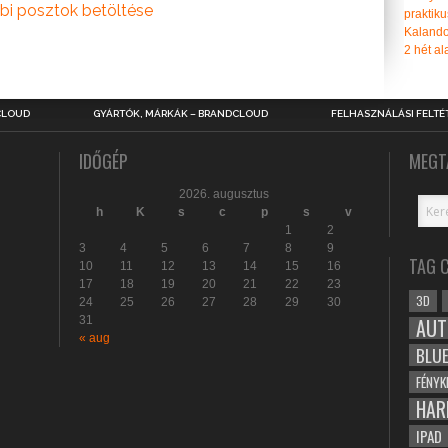
bi posztok betöltése
praktiku
Kalando
2 hét ala
CLOUD
GYÁRTÓK, MÁRKÁK – BRANDCLOUD
FELHASZNÁLÁSI FELTÉ
IDŐGÉP
MEGT
2026. augusztus
h
K
s
c
p
s
v
1
2
3
4
5
6
7
8
9
TAG 
10
11
12
13
14
15
16
17
18
19
20
21
22
23
3D
24
25
26
27
28
29
30
31
AUT
« aug
BLU
FÉNYK
HAR
IPAD