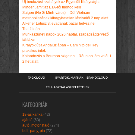
Új beutazási szabályok az Egyesült Királyságba:
Minden, amit az ETA-ról tudnod kell!
Saigon (Ho Si Minh-város) – Dél-Vietnám
metropoliszának kihagyhatatlan látnivalói 2 nap alatt
A Fehér Lótusz 3. évadának pazar helyszínei
Thaiföldön
Munkaszüneti napok 2026 naptár, szabadságtervező
táblázat
Királyok útja Andalúziában – Caminito del Rey
praktikus infók
Kalandozás a Bourbon szigeten – Réunion látnivalói 1-
2 hét alatt
TAG CLOUD
GYÁRTÓK, MÁRKÁK – BRANDCLOUD
FELHASZNÁLÁSI FELTÉTELEK
KATEGÓRIÁK
18-as karika
(42)
ajánló
(63)
autó, motor, hajó
(274)
buli, party, pia
(72)