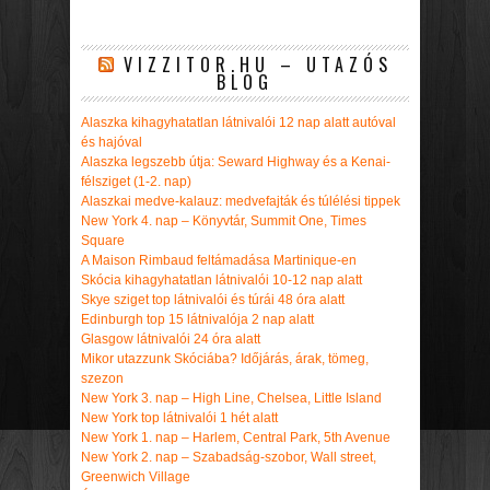
VIZZITOR.HU – UTAZÓS
BLOG
Alaszka kihagyhatatlan látnivalói 12 nap alatt autóval
és hajóval
Alaszka legszebb útja: Seward Highway és a Kenai-
félsziget (1-2. nap)
Alaszkai medve-kalauz: medvefajták és túlélési tippek
New York 4. nap – Könyvtár, Summit One, Times
Square
A Maison Rimbaud feltámadása Martinique-en
Skócia kihagyhatatlan látnivalói 10-12 nap alatt
Skye sziget top látnivalói és túrái 48 óra alatt
Edinburgh top 15 látnivalója 2 nap alatt
Glasgow látnivalói 24 óra alatt
Mikor utazzunk Skóciába? Időjárás, árak, tömeg,
szezon
New York 3. nap – High Line, Chelsea, Little Island
New York top látnivalói 1 hét alatt
New York 1. nap – Harlem, Central Park, 5th Avenue
New York 2. nap – Szabadság-szobor, Wall street,
Greenwich Village