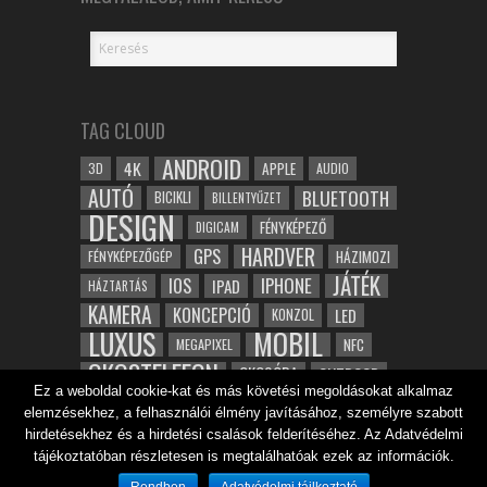
TAG CLOUD
ANDROID
4K
APPLE
3D
AUDIO
AUTÓ
BLUETOOTH
BICIKLI
BILLENTYŰZET
DESIGN
FÉNYKÉPEZŐ
DIGICAM
HARDVER
GPS
FÉNYKÉPEZŐGÉP
HÁZIMOZI
JÁTÉK
IOS
IPHONE
IPAD
HÁZTARTÁS
KAMERA
KONCEPCIÓ
LED
KONZOL
LUXUS
MOBIL
NFC
MEGAPIXEL
OKOSTELEFON
OKOSÓRA
OUTDOOR
Ez a weboldal cookie-kat és más követési megoldásokat alkalmaz
TABLET
SAMSUNG
SPORT
ROBOT
elemzésekhez, a felhasználói élmény javításához, személyre szabott
WIFI
TESZT
VIDEÓ
VÍZÁLLÓ
ZENE
ZÖLD
hirdetésekhez és a hirdetési csalások felderítéséhez. Az Adatvédelmi
ÓRA
ÉRINTŐKÉPERNYŐ
tájékoztatóban részletesen is megtalálhatóak ezek az információk.
ÉPÍTÉSZET