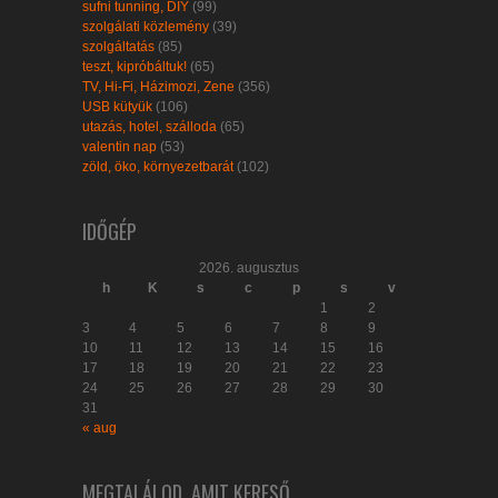
sufni tunning, DIY
(99)
szolgálati közlemény
(39)
szolgáltatás
(85)
teszt, kipróbáltuk!
(65)
TV, Hi-Fi, Házimozi, Zene
(356)
USB kütyük
(106)
utazás, hotel, szálloda
(65)
valentin nap
(53)
zöld, öko, környezetbarát
(102)
IDŐGÉP
2026. augusztus
h
K
s
c
p
s
v
1
2
3
4
5
6
7
8
9
10
11
12
13
14
15
16
17
18
19
20
21
22
23
24
25
26
27
28
29
30
31
« aug
MEGTALÁLOD, AMIT KERESŐ