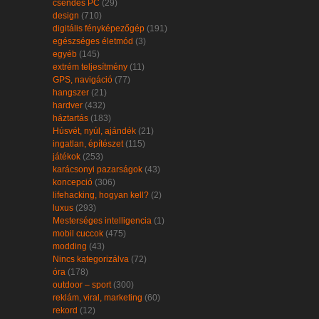
csendes PC
(29)
design
(710)
digitális fényképezőgép
(191)
egészséges életmód
(3)
egyéb
(145)
extrém teljesítmény
(11)
GPS, navigáció
(77)
hangszer
(21)
hardver
(432)
háztartás
(183)
Húsvét, nyúl, ajándék
(21)
ingatlan, építészet
(115)
játékok
(253)
karácsonyi pazarságok
(43)
koncepció
(306)
lifehacking, hogyan kell?
(2)
luxus
(293)
Mesterséges intelligencia
(1)
mobil cuccok
(475)
modding
(43)
Nincs kategorizálva
(72)
óra
(178)
outdoor – sport
(300)
reklám, viral, marketing
(60)
rekord
(12)