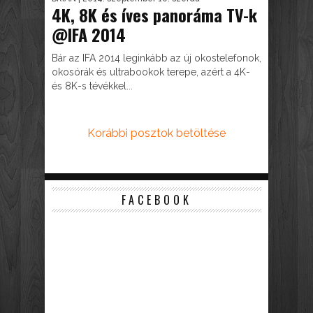
4K, 8K és íves panoráma TV-k
@IFA 2014
Bár az IFA 2014 leginkább az új okostelefonok,
okosórák és ultrabookok terepe, azért a 4K-
és 8K-s tévékkel...
Korábbi posztok betöltése
FACEBOOK