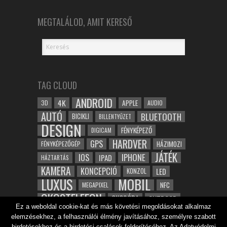
MEGTALÁLOD, AMIT KERESŐ
TAG CLOUD
ANDROID
4K
APPLE
3D
AUDIO
AUTÓ
BLUETOOTH
BICIKLI
BILLENTYŰZET
DESIGN
FÉNYKÉPEZŐ
DIGICAM
HARDVER
GPS
FÉNYKÉPEZŐGÉP
HÁZIMOZI
JÁTÉK
IOS
IPHONE
IPAD
HÁZTARTÁS
KAMERA
KONCEPCIÓ
LED
KONZOL
LUXUS
MOBIL
NFC
MEGAPIXEL
OKOSTELEFON
OKOSÓRA
OUTDOOR
Ez a weboldal cookie-kat és más követési megoldásokat alkalmaz
TABLET
SAMSUNG
SPORT
ROBOT
elemzésekhez, a felhasználói élmény javításához, személyre szabott
WIFI
TESZT
VIDEÓ
VÍZÁLLÓ
ZENE
ZÖLD
hirdetésekhez és a hirdetési csalások felderítéséhez. Az Adatvédelmi