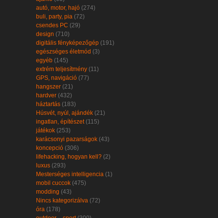
autó, motor, hajó
(274)
buli, party, pia
(72)
csendes PC
(29)
design
(710)
digitális fényképezőgép
(191)
egészséges életmód
(3)
egyéb
(145)
extrém teljesítmény
(11)
GPS, navigáció
(77)
hangszer
(21)
hardver
(432)
háztartás
(183)
Húsvét, nyúl, ajándék
(21)
ingatlan, építészet
(115)
játékok
(253)
karácsonyi pazarságok
(43)
koncepció
(306)
lifehacking, hogyan kell?
(2)
luxus
(293)
Mesterséges intelligencia
(1)
mobil cuccok
(475)
modding
(43)
Nincs kategorizálva
(72)
óra
(178)
outdoor – sport
(300)