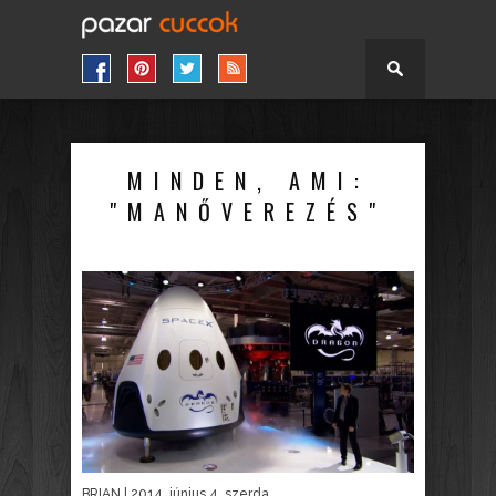
MINDEN, AMI:
"MANŐVEREZÉS"
BRIAN
| 2014. június 4. szerda