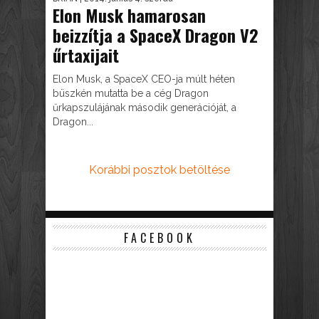
Elon Musk hamarosan
beizzítja a SpaceX Dragon V2
űrtaxijait
Elon Musk, a SpaceX CEO-ja múlt héten
büszkén mutatta be a cég Dragon
űrkapszulájának második generációját, a
Dragon...
Korábbi posztok betöltése
FACEBOOK