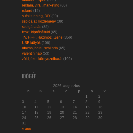
reklám, viral, marketing
(60)
rekord
(12)
sufni tunning, DIY
(99)
szolgálati közlemény
(39)
szolgáltatás
(85)
teszt, kipróbáltuk!
(65)
TV, Hi-Fi, Házimozi, Zene
(356)
USB kütyük
(106)
utazás, hotel, szálloda
(65)
valentin nap
(53)
zöld, öko, környezetbarát
(102)
IDŐGÉP
2026. augusztus
h
K
s
c
p
s
v
1
2
3
4
5
6
7
8
9
10
11
12
13
14
15
16
17
18
19
20
21
22
23
24
25
26
27
28
29
30
31
« aug