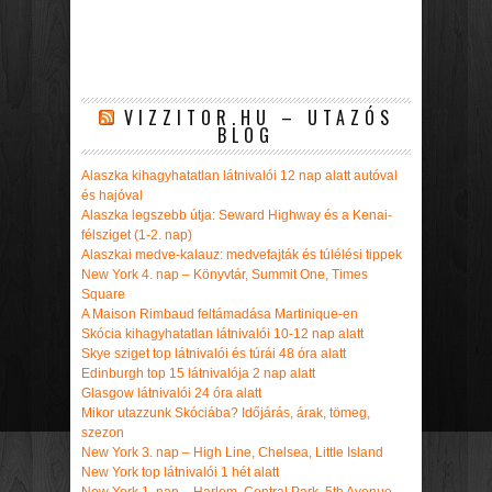
VIZZITOR.HU – UTAZÓS
BLOG
Alaszka kihagyhatatlan látnivalói 12 nap alatt autóval
és hajóval
Alaszka legszebb útja: Seward Highway és a Kenai-
félsziget (1-2. nap)
Alaszkai medve-kalauz: medvefajták és túlélési tippek
New York 4. nap – Könyvtár, Summit One, Times
Square
A Maison Rimbaud feltámadása Martinique-en
Skócia kihagyhatatlan látnivalói 10-12 nap alatt
Skye sziget top látnivalói és túrái 48 óra alatt
Edinburgh top 15 látnivalója 2 nap alatt
Glasgow látnivalói 24 óra alatt
Mikor utazzunk Skóciába? Időjárás, árak, tömeg,
szezon
New York 3. nap – High Line, Chelsea, Little Island
New York top látnivalói 1 hét alatt
New York 1. nap – Harlem, Central Park, 5th Avenue