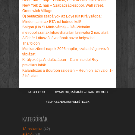
New York 2. nap – Szabadság-szobor, Wall street,
Greenwich Village
Új beutazási szabályok az Egyesült Királyságba:
Minden, amit az ETA-ról tudnod kell!
Saigon (Ho Si Minh-város) – Dél-Vietnám
metropoliszának kihagyhatatlan látnivalói 2 nap alatt
A Fehér Lótusz 3. évadának pazar helyszínei
Thaiföldön
Munkaszüneti napok 2026 naptár, szabadságtervező
táblázat
Királyok útja Andalúziában – Caminito del Rey
praktikus infók
Kalandozás a Bourbon szigeten – Réunion látnivalói 1-
2 hét alatt
TAG CLOUD
GYÁRTÓK, MÁRKÁK – BRANDCLOUD
FELHASZNÁLÁSI FELTÉTELEK
KATEGÓRIÁK
18-as karika
(42)
ajánló
(63)