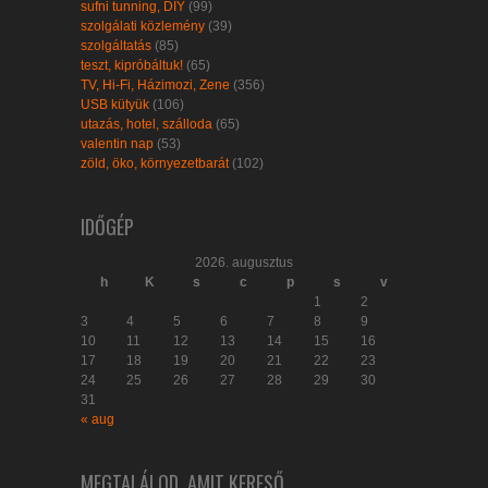
sufni tunning, DIY
(99)
szolgálati közlemény
(39)
szolgáltatás
(85)
teszt, kipróbáltuk!
(65)
TV, Hi-Fi, Házimozi, Zene
(356)
USB kütyük
(106)
utazás, hotel, szálloda
(65)
valentin nap
(53)
zöld, öko, környezetbarát
(102)
IDŐGÉP
2026. augusztus
h
K
s
c
p
s
v
1
2
3
4
5
6
7
8
9
10
11
12
13
14
15
16
17
18
19
20
21
22
23
24
25
26
27
28
29
30
31
« aug
MEGTALÁLOD, AMIT KERESŐ