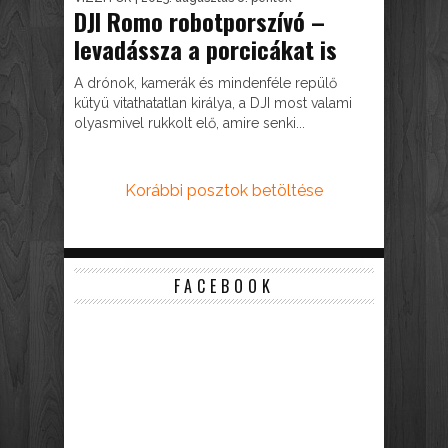
DJI Romo robotporszívó –
levadássza a porcicákat is
A drónok, kamerák és mindenféle repülő
kütyü vitathatatlan királya, a DJI most valami
olyasmivel rukkolt elő, amire senki...
Korábbi posztok betöltése
FACEBOOK