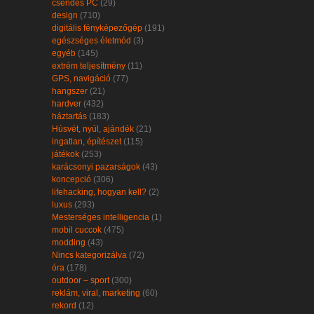
csendes PC
(29)
design
(710)
digitális fényképezőgép
(191)
egészséges életmód
(3)
egyéb
(145)
extrém teljesítmény
(11)
GPS, navigáció
(77)
hangszer
(21)
hardver
(432)
háztartás
(183)
Húsvét, nyúl, ajándék
(21)
ingatlan, építészet
(115)
játékok
(253)
karácsonyi pazarságok
(43)
koncepció
(306)
lifehacking, hogyan kell?
(2)
luxus
(293)
Mesterséges intelligencia
(1)
mobil cuccok
(475)
modding
(43)
Nincs kategorizálva
(72)
óra
(178)
outdoor – sport
(300)
reklám, viral, marketing
(60)
rekord
(12)