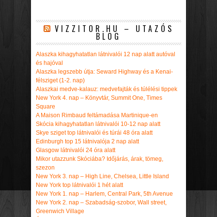
VIZZITOR.HU – UTAZÓS
BLOG
Alaszka kihagyhatatlan látnivalói 12 nap alatt autóval
és hajóval
Alaszka legszebb útja: Seward Highway és a Kenai-
félsziget (1-2. nap)
Alaszkai medve-kalauz: medvefajták és túlélési tippek
New York 4. nap – Könyvtár, Summit One, Times
Square
A Maison Rimbaud feltámadása Martinique-en
Skócia kihagyhatatlan látnivalói 10-12 nap alatt
Skye sziget top látnivalói és túrái 48 óra alatt
Edinburgh top 15 látnivalója 2 nap alatt
Glasgow látnivalói 24 óra alatt
Mikor utazzunk Skóciába? Időjárás, árak, tömeg,
szezon
New York 3. nap – High Line, Chelsea, Little Island
New York top látnivalói 1 hét alatt
New York 1. nap – Harlem, Central Park, 5th Avenue
New York 2. nap – Szabadság-szobor, Wall street,
Greenwich Village