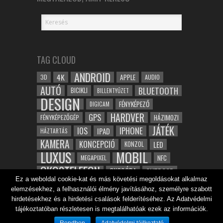
TAG CLOUD
ANDROID
4K
APPLE
3D
AUDIO
AUTÓ
BLUETOOTH
BICIKLI
BILLENTYŰZET
DESIGN
FÉNYKÉPEZŐ
DIGICAM
HARDVER
GPS
FÉNYKÉPEZŐGÉP
HÁZIMOZI
JÁTÉK
IOS
IPHONE
IPAD
HÁZTARTÁS
KAMERA
KONCEPCIÓ
LED
KONZOL
LUXUS
MOBIL
NFC
MEGAPIXEL
OKOSTELEFON
OKOSÓRA
OUTDOOR
Ez a weboldal cookie-kat és más követési megoldásokat alkalmaz
TABLET
SAMSUNG
SPORT
ROBOT
elemzésekhez, a felhasználói élmény javításához, személyre szabott
WIFI
TESZT
VIDEÓ
VÍZÁLLÓ
ZENE
ZÖLD
hirdetésekhez és a hirdetési csalások felderítéséhez. Az Adatvédelmi
ÓRA
ÉRINTŐKÉPERNYŐ
tájékoztatóban részletesen is megtalálhatóak ezek az információk.
ÉPÍTÉSZET