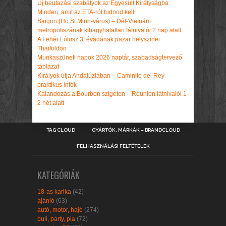
Új beutazási szabályok az Egyesült Királyságba:
Minden, amit az ETA-ról tudnod kell!
Saigon (Ho Si Minh-város) – Dél-Vietnám
metropoliszának kihagyhatatlan látnivalói 2 nap alatt
A Fehér Lótusz 3. évadának pazar helyszínei
Thaiföldön
Munkaszüneti napok 2026 naptár, szabadságtervező
táblázat
Királyok útja Andalúziában – Caminito del Rey
praktikus infók
Kalandozás a Bourbon szigeten – Réunion látnivalói 1-
2 hét alatt
TAG CLOUD
GYÁRTÓK, MÁRKÁK – BRANDCLOUD
FELHASZNÁLÁSI FELTÉTELEK
KATEGÓRIÁK
18-as karika
(42)
ajánló
(63)
autó, motor, hajó
(274)
buli, party, pia
(72)