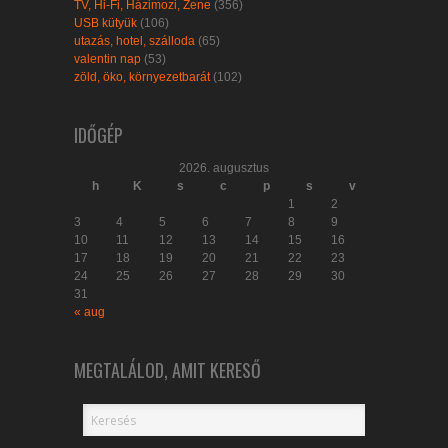
TV, Hi-Fi, Házimozi, Zene
(356)
USB kütyük
(106)
utazás, hotel, szálloda
(65)
valentin nap
(53)
zöld, öko, környezetbarát
(102)
IDŐGÉP
2026. augusztus
h
K
s
c
p
s
v
1
2
3
4
5
6
7
8
9
10
11
12
13
14
15
16
17
18
19
20
21
22
23
24
25
26
27
28
29
30
31
« aug
MEGTALÁLOD, AMIT KERESŐ