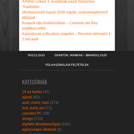
A Fehér Lótusz 3. évadának pazar helyszínei
Thaiföldön
Munkaszüneti napok 2026 naptár, szabadságtervező
táblázat
Királyok útja Andalúziában – Caminito del Rey
praktikus infók
Kalandozás a Bourbon szigeten – Réunion látnivalói 1-
2 hét alatt
TAG CLOUD
GYÁRTÓK, MÁRKÁK – BRANDCLOUD
FELHASZNÁLÁSI FELTÉTELEK
KATEGÓRIÁK
18-as karika
(42)
ajánló
(63)
autó, motor, hajó
(274)
buli, party, pia
(72)
csendes PC
(29)
design
(710)
digitális fényképezőgép
(191)
egészséges életmód
(3)