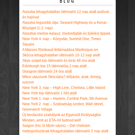
BLOG
Alaszka kihagyhatatlan látnivalói 12 nap alatt autóval
és hajóval
Alaszka legszebb útja: Seward Highway és a Kenai-
félsziget (1-2. nap)
Alaszkai medve-kalauz: medvefajták és túlélési tippek
New York 4. nap – Könyvtár, Summit One, Times
Square
A Maison Rimbaud feltámadása Martinique-en
Skócia kihagyhatatlan látnivalói 10-12 nap alatt
Skye sziget top látnivalói és túrái 48 óra alatt
Edinburgh top 15 látnivalója 2 nap alatt
Glasgow látnivalói 24 óra alatt
Mikor utazzunk Skóciába? Időjárás, árak, tömeg,
szezon
New York 3. nap – High Line, Chelsea, Little Island
New York top látnivalói 1 hét alatt
New York 1. nap – Harlem, Central Park, 5th Avenue
New York 2. nap – Szabadság-szobor, Wall street,
Greenwich Village
Új beutazási szabályok az Egyesült Királyságba:
Minden, amit az ETA-ról tudnod kell!
Saigon (Ho Si Minh-város) – Dél-Vietnám
metropoliszának kihagyhatatlan látnivalói 2 nap alatt