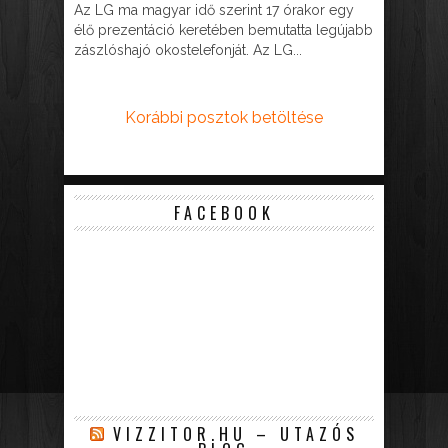
Az LG ma magyar idő szerint 17 órakor egy
élő prezentáció keretében bemutatta legújabb
zászlóshajó okostelefonját. Az LG...
Korábbi posztok betöltése
FACEBOOK
VIZZITOR.HU – UTAZÓS