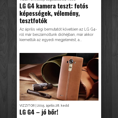
LG G4 kamera teszt: fotós
képességek, vélemény,
tesztfotók
Az április végi bemutatót követően az LG G4-
ről már beszámoltunk dióhéjban, már akkor
kiemeltük az egyedi megjelenést, a...
VIZZITOR
| 2015. április 28. kedd
LG G4 – jó bőr!