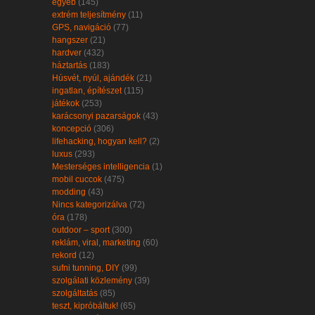
egyéb
(145)
extrém teljesítmény
(11)
GPS, navigáció
(77)
hangszer
(21)
hardver
(432)
háztartás
(183)
Húsvét, nyúl, ajándék
(21)
ingatlan, építészet
(115)
játékok
(253)
karácsonyi pazarságok
(43)
koncepció
(306)
lifehacking, hogyan kell?
(2)
luxus
(293)
Mesterséges intelligencia
(1)
mobil cuccok
(475)
modding
(43)
Nincs kategorizálva
(72)
óra
(178)
outdoor – sport
(300)
reklám, viral, marketing
(60)
rekord
(12)
sufni tunning, DIY
(99)
szolgálati közlemény
(39)
szolgáltatás
(85)
teszt, kipróbáltuk!
(65)