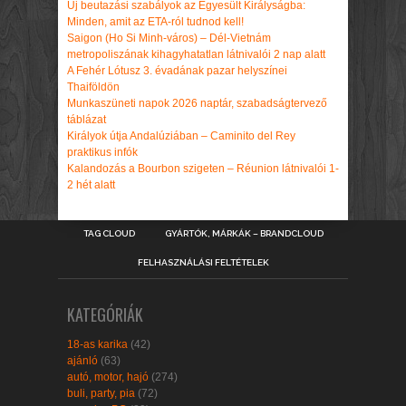
Új beutazási szabályok az Egyesült Királyságba:
Minden, amit az ETA-ról tudnod kell!
Saigon (Ho Si Minh-város) – Dél-Vietnám
metropoliszának kihagyhatatlan látnivalói 2 nap alatt
A Fehér Lótusz 3. évadának pazar helyszínei
Thaiföldön
Munkaszüneti napok 2026 naptár, szabadságtervező
táblázat
Királyok útja Andalúziában – Caminito del Rey
praktikus infók
Kalandozás a Bourbon szigeten – Réunion látnivalói 1-
2 hét alatt
TAG CLOUD
GYÁRTÓK, MÁRKÁK – BRANDCLOUD
FELHASZNÁLÁSI FELTÉTELEK
KATEGÓRIÁK
18-as karika
(42)
ajánló
(63)
autó, motor, hajó
(274)
buli, party, pia
(72)