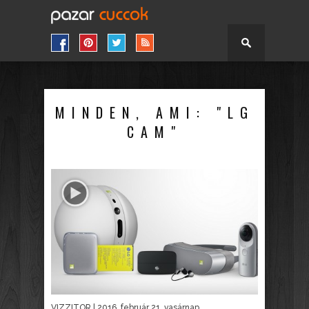
MINDEN, AMI: "LG
CAM"
VIZZITOR
| 2016. február 21. vasárnap