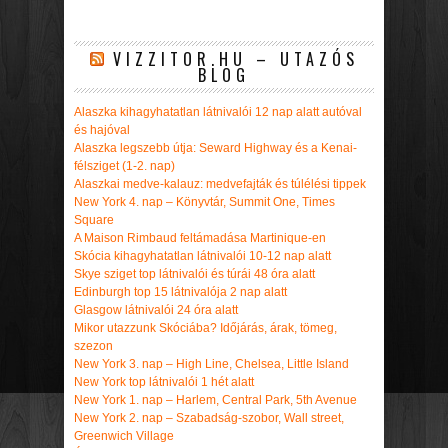
VIZZITOR.HU – UTAZÓS
BLOG
Alaszka kihagyhatatlan látnivalói 12 nap alatt autóval
és hajóval
Alaszka legszebb útja: Seward Highway és a Kenai-
félsziget (1-2. nap)
Alaszkai medve-kalauz: medvefajták és túlélési tippek
New York 4. nap – Könyvtár, Summit One, Times
Square
A Maison Rimbaud feltámadása Martinique-en
Skócia kihagyhatatlan látnivalói 10-12 nap alatt
Skye sziget top látnivalói és túrái 48 óra alatt
Edinburgh top 15 látnivalója 2 nap alatt
Glasgow látnivalói 24 óra alatt
Mikor utazzunk Skóciába? Időjárás, árak, tömeg,
szezon
New York 3. nap – High Line, Chelsea, Little Island
New York top látnivalói 1 hét alatt
New York 1. nap – Harlem, Central Park, 5th Avenue
New York 2. nap – Szabadság-szobor, Wall street,
Greenwich Village