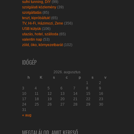
sufni tunning, DIY
(99)
szolgálati közlemény
(39)
szolgáltatás
(85)
teszt, kipróbáltuk!
(65)
TV, Hi-Fi, Házimozi, Zene
(356)
USB kütyük
(106)
utazás, hotel, szálloda
(65)
valentin nap
(53)
zöld, öko, környezetbarát
(102)
IDŐGÉP
2026. augusztus
h
K
s
c
p
s
v
1
2
3
4
5
6
7
8
9
10
11
12
13
14
15
16
17
18
19
20
21
22
23
24
25
26
27
28
29
30
31
« aug
MEGTALÁLOD, AMIT KERESŐ