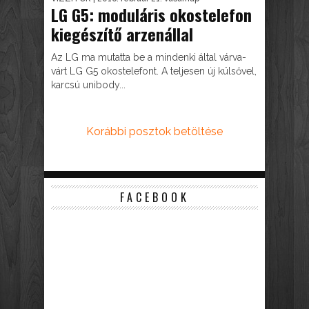
LG G5: moduláris okostelefon
kiegészítő arzenállal
Az LG ma mutatta be a mindenki által várva-
várt LG G5 okostelefont. A teljesen új külsővel,
karcsú unibody...
Korábbi posztok betöltése
FACEBOOK