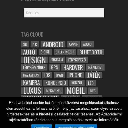
TAG CLOUD
ANDROID
4K
APPLE
3D
AUDIO
AUTÓ
BLUETOOTH
BICIKLI
BILLENTYŰZET
DESIGN
FÉNYKÉPEZŐ
DIGICAM
HARDVER
GPS
FÉNYKÉPEZŐGÉP
HÁZIMOZI
JÁTÉK
IOS
IPHONE
IPAD
HÁZTARTÁS
KAMERA
KONCEPCIÓ
LED
KONZOL
LUXUS
MOBIL
NFC
MEGAPIXEL
OKOSTELEFON
OKOSÓRA
OUTDOOR
Ez a weboldal cookie-kat és más követési megoldásokat alkalmaz
TABLET
SAMSUNG
SPORT
ROBOT
elemzésekhez, a felhasználói élmény javításához, személyre szabott
WIFI
TESZT
VIDEÓ
VÍZÁLLÓ
ZENE
ZÖLD
hirdetésekhez és a hirdetési csalások felderítéséhez. Az Adatvédelmi
ÓRA
ÉRINTŐKÉPERNYŐ
tájékoztatóban részletesen is megtalálhatóak ezek az információk.
ÉPÍTÉSZET