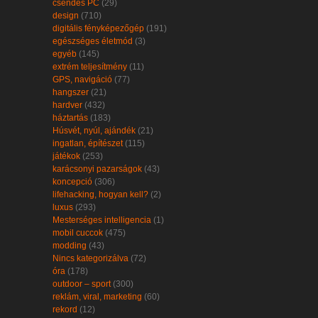
csendes PC
(29)
design
(710)
digitális fényképezőgép
(191)
egészséges életmód
(3)
egyéb
(145)
extrém teljesítmény
(11)
GPS, navigáció
(77)
hangszer
(21)
hardver
(432)
háztartás
(183)
Húsvét, nyúl, ajándék
(21)
ingatlan, építészet
(115)
játékok
(253)
karácsonyi pazarságok
(43)
koncepció
(306)
lifehacking, hogyan kell?
(2)
luxus
(293)
Mesterséges intelligencia
(1)
mobil cuccok
(475)
modding
(43)
Nincs kategorizálva
(72)
óra
(178)
outdoor – sport
(300)
reklám, viral, marketing
(60)
rekord
(12)