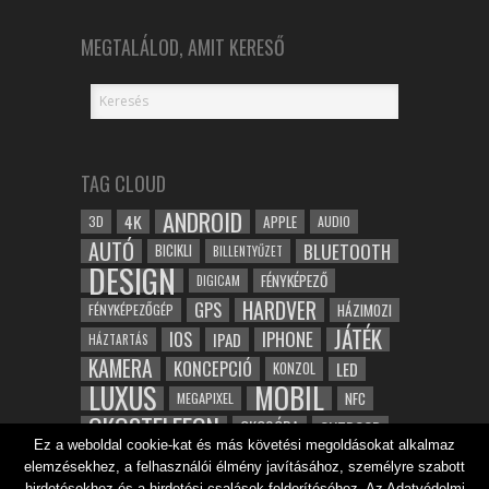
MEGTALÁLOD, AMIT KERESŐ
TAG CLOUD
ANDROID
4K
APPLE
3D
AUDIO
AUTÓ
BLUETOOTH
BICIKLI
BILLENTYŰZET
DESIGN
FÉNYKÉPEZŐ
DIGICAM
HARDVER
GPS
FÉNYKÉPEZŐGÉP
HÁZIMOZI
JÁTÉK
IOS
IPHONE
IPAD
HÁZTARTÁS
KAMERA
KONCEPCIÓ
LED
KONZOL
LUXUS
MOBIL
NFC
MEGAPIXEL
OKOSTELEFON
OKOSÓRA
OUTDOOR
Ez a weboldal cookie-kat és más követési megoldásokat alkalmaz
TABLET
SAMSUNG
SPORT
ROBOT
elemzésekhez, a felhasználói élmény javításához, személyre szabott
WIFI
TESZT
VIDEÓ
VÍZÁLLÓ
ZENE
ZÖLD
hirdetésekhez és a hirdetési csalások felderítéséhez. Az Adatvédelmi