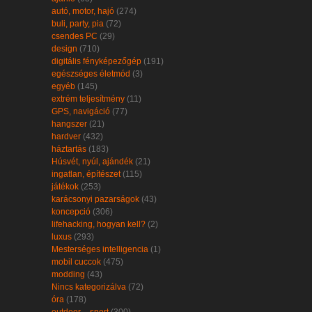
autó, motor, hajó
(274)
buli, party, pia
(72)
csendes PC
(29)
design
(710)
digitális fényképezőgép
(191)
egészséges életmód
(3)
egyéb
(145)
extrém teljesítmény
(11)
GPS, navigáció
(77)
hangszer
(21)
hardver
(432)
háztartás
(183)
Húsvét, nyúl, ajándék
(21)
ingatlan, építészet
(115)
játékok
(253)
karácsonyi pazarságok
(43)
koncepció
(306)
lifehacking, hogyan kell?
(2)
luxus
(293)
Mesterséges intelligencia
(1)
mobil cuccok
(475)
modding
(43)
Nincs kategorizálva
(72)
óra
(178)
outdoor – sport
(300)