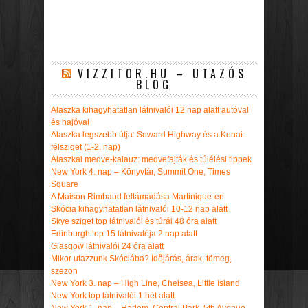
VIZZITOR.HU – UTAZÓS
BLOG
Alaszka kihagyhatatlan látnivalói 12 nap alatt autóval
és hajóval
Alaszka legszebb útja: Seward Highway és a Kenai-
félsziget (1-2. nap)
Alaszkai medve-kalauz: medvefajták és túlélési tippek
New York 4. nap – Könyvtár, Summit One, Times
Square
A Maison Rimbaud feltámadása Martinique-en
Skócia kihagyhatatlan látnivalói 10-12 nap alatt
Skye sziget top látnivalói és túrái 48 óra alatt
Edinburgh top 15 látnivalója 2 nap alatt
Glasgow látnivalói 24 óra alatt
Mikor utazzunk Skóciába? Időjárás, árak, tömeg,
szezon
New York 3. nap – High Line, Chelsea, Little Island
New York top látnivalói 1 hét alatt
New York 1. nap – Harlem, Central Park, 5th Avenue