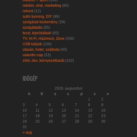
reklám, viral, marketing
(60)
rekord
(12)
sufni tunning, DIY
(99)
szolgálati közlemény
(39)
szolgáltatás
(85)
teszt, kipróbáltuk!
(65)
TV, Hi-Fi, Házimozi, Zene
(356)
USB kütyük
(106)
utazás, hotel, szálloda
(65)
valentin nap
(53)
zöld, öko, környezetbarát
(102)
IDŐGÉP
2026. augusztus
h
K
s
c
p
s
v
1
2
3
4
5
6
7
8
9
10
11
12
13
14
15
16
17
18
19
20
21
22
23
24
25
26
27
28
29
30
31
« aug