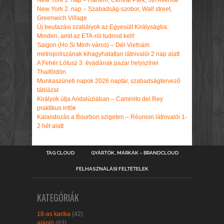
New York 2. nap – Szabadság-szobor, Wall street,
Greenwich Village
Új beutazási szabályok az Egyesült Királyságba:
Minden, amit az ETA-ról tudnod kell!
Saigon (Ho Si Minh-város) – Dél-Vietnám
metropoliszának kihagyhatatlan látnivalói 2 nap alatt
A Fehér Lótusz 3. évadának pazar helyszínei
Thaiföldön
Munkaszüneti napok 2026 naptár, szabadságtervező
táblázat
Királyok útja Andalúziában – Caminito del Rey
praktikus infók
Kalandozás a Bourbon szigeten – Réunion látnivalói 1-
2 hét alatt
TAG CLOUD
GYÁRTÓK, MÁRKÁK – BRANDCLOUD
FELHASZNÁLÁSI FELTÉTELEK
KATEGÓRIÁK
18-as karika
(42)
ajánló
(63)