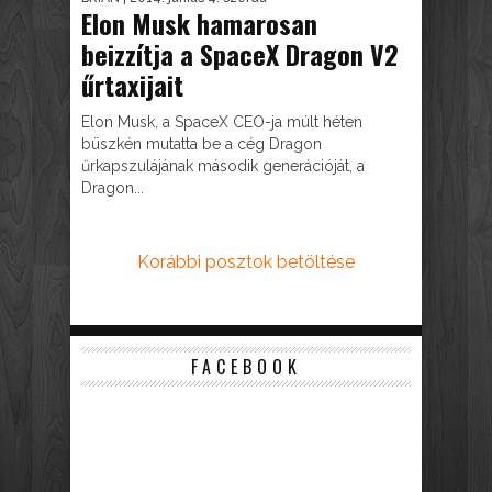
Elon Musk hamarosan
beizzítja a SpaceX Dragon V2
űrtaxijait
Elon Musk, a SpaceX CEO-ja múlt héten
büszkén mutatta be a cég Dragon
űrkapszulájának második generációját, a
Dragon...
Korábbi posztok betöltése
FACEBOOK