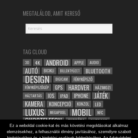
MEGTALÁLOD, AMIT KERESŐ
TAG CLOUD
ANDROID
4K
APPLE
3D
AUDIO
AUTÓ
BLUETOOTH
BICIKLI
BILLENTYŰZET
DESIGN
FÉNYKÉPEZŐ
DIGICAM
HARDVER
GPS
FÉNYKÉPEZŐGÉP
HÁZIMOZI
JÁTÉK
IOS
IPHONE
IPAD
HÁZTARTÁS
KAMERA
KONCEPCIÓ
LED
KONZOL
LUXUS
MOBIL
NFC
MEGAPIXEL
OKOSTELEFON
OKOSÓRA
OUTDOOR
Ez a weboldal cookie-kat és más követési megoldásokat alkalmaz
TABLET
SAMSUNG
SPORT
ROBOT
elemzésekhez, a felhasználói élmény javításához, személyre szabott
WIFI
TESZT
VIDEÓ
VÍZÁLLÓ
ZENE
ZÖLD
hirdetésekhez és a hirdetési csalások felderítéséhez. Az Adatvédelmi