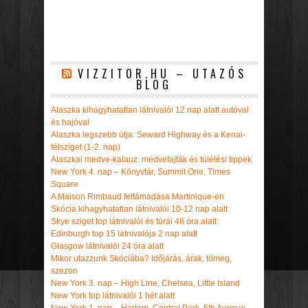
VIZZITOR.HU – UTAZÓS
BLOG
Alaszka kihagyhatatlan látnivalói 12 nap alatt autóval
és hajóval
Alaszka legszebb útja: Seward Highway és a Kenai-
félsziget (1-2. nap)
Alaszkai medve-kalauz: medvefajták és túlélési tippek
New York 4. nap – Könyvtár, Summit One, Times
Square
A Maison Rimbaud feltámadása Martinique-en
Skócia kihagyhatatlan látnivalói 10-12 nap alatt
Skye sziget top látnivalói és túrái 48 óra alatt
Edinburgh top 15 látnivalója 2 nap alatt
Glasgow látnivalói 24 óra alatt
Mikor utazzunk Skóciába? Időjárás, árak, tömeg,
szezon
New York 3. nap – High Line, Chelsea, Little Island
New York top látnivalói 1 hét alatt
New York 1. nap – Harlem, Central Park, 5th Avenue