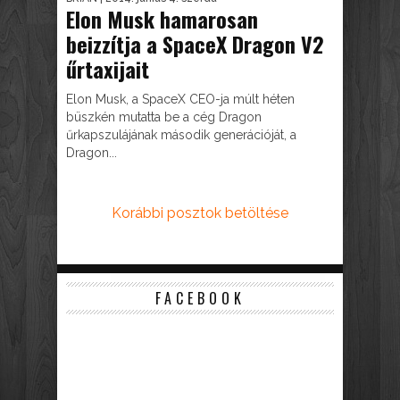
Elon Musk hamarosan
beizzítja a SpaceX Dragon V2
űrtaxijait
Elon Musk, a SpaceX CEO-ja múlt héten
büszkén mutatta be a cég Dragon
űrkapszulájának második generációját, a
Dragon...
Korábbi posztok betöltése
FACEBOOK