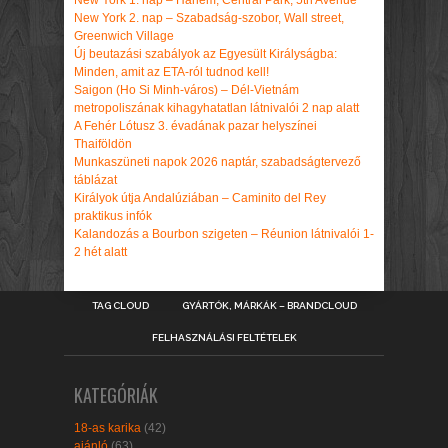
New York 2. nap – Szabadság-szobor, Wall street,
Greenwich Village
Új beutazási szabályok az Egyesült Királyságba:
Minden, amit az ETA-ról tudnod kell!
Saigon (Ho Si Minh-város) – Dél-Vietnám
metropoliszának kihagyhatatlan látnivalói 2 nap alatt
A Fehér Lótusz 3. évadának pazar helyszínei
Thaiföldön
Munkaszüneti napok 2026 naptár, szabadságtervező
táblázat
Királyok útja Andalúziában – Caminito del Rey
praktikus infók
Kalandozás a Bourbon szigeten – Réunion látnivalói 1-
2 hét alatt
TAG CLOUD
GYÁRTÓK, MÁRKÁK – BRANDCLOUD
FELHASZNÁLÁSI FELTÉTELEK
KATEGÓRIÁK
18-as karika
(42)
ajánló
(63)