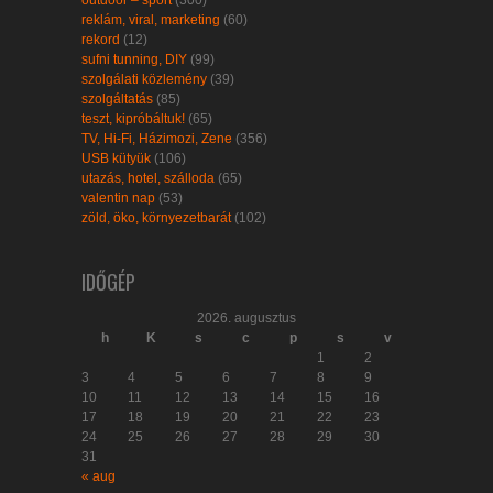
reklám, viral, marketing
(60)
rekord
(12)
sufni tunning, DIY
(99)
szolgálati közlemény
(39)
szolgáltatás
(85)
teszt, kipróbáltuk!
(65)
TV, Hi-Fi, Házimozi, Zene
(356)
USB kütyük
(106)
utazás, hotel, szálloda
(65)
valentin nap
(53)
zöld, öko, környezetbarát
(102)
IDŐGÉP
2026. augusztus
h
K
s
c
p
s
v
1
2
3
4
5
6
7
8
9
10
11
12
13
14
15
16
17
18
19
20
21
22
23
24
25
26
27
28
29
30
31
« aug