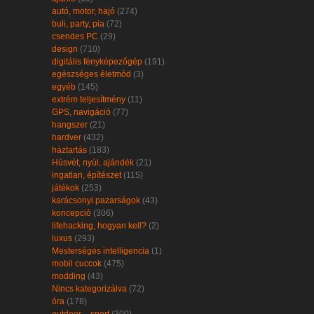
autó, motor, hajó
(274)
buli, party, pia
(72)
csendes PC
(29)
design
(710)
digitális fényképezőgép
(191)
egészséges életmód
(3)
egyéb
(145)
extrém teljesítmény
(11)
GPS, navigáció
(77)
hangszer
(21)
hardver
(432)
háztartás
(183)
Húsvét, nyúl, ajándék
(21)
ingatlan, építészet
(115)
játékok
(253)
karácsonyi pazarságok
(43)
koncepció
(306)
lifehacking, hogyan kell?
(2)
luxus
(293)
Mesterséges intelligencia
(1)
mobil cuccok
(475)
modding
(43)
Nincs kategorizálva
(72)
óra
(178)
outdoor – sport
(300)