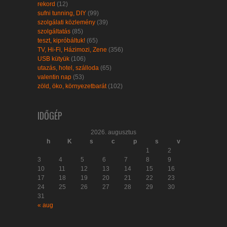
rekord
(12)
sufni tunning, DIY
(99)
szolgálati közlemény
(39)
szolgáltatás
(85)
teszt, kipróbáltuk!
(65)
TV, Hi-Fi, Házimozi, Zene
(356)
USB kütyük
(106)
utazás, hotel, szálloda
(65)
valentin nap
(53)
zöld, öko, környezetbarát
(102)
IDŐGÉP
2026. augusztus
h
K
s
c
p
s
v
1
2
3
4
5
6
7
8
9
10
11
12
13
14
15
16
17
18
19
20
21
22
23
24
25
26
27
28
29
30
31
« aug