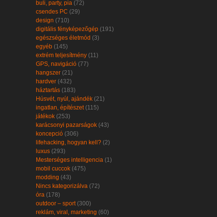
buli, party, pia
(72)
csendes PC
(29)
design
(710)
digitális fényképezőgép
(191)
egészséges életmód
(3)
egyéb
(145)
extrém teljesítmény
(11)
GPS, navigáció
(77)
hangszer
(21)
hardver
(432)
háztartás
(183)
Húsvét, nyúl, ajándék
(21)
ingatlan, építészet
(115)
játékok
(253)
karácsonyi pazarságok
(43)
koncepció
(306)
lifehacking, hogyan kell?
(2)
luxus
(293)
Mesterséges intelligencia
(1)
mobil cuccok
(475)
modding
(43)
Nincs kategorizálva
(72)
óra
(178)
outdoor – sport
(300)
reklám, viral, marketing
(60)