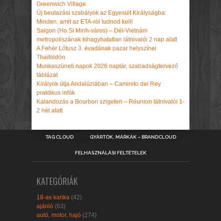
Greenwich Village
Új beutazási szabályok az Egyesült Királyságba:
Minden, amit az ETA-ról tudnod kell!
Saigon (Ho Si Minh-város) – Dél-Vietnám
metropoliszának kihagyhatatlan látnivalói 2 nap alatt
A Fehér Lótusz 3. évadának pazar helyszínei
Thaiföldön
Munkaszüneti napok 2026 naptár, szabadságtervező
táblázat
Királyok útja Andalúziában – Caminito del Rey
praktikus infók
Kalandozás a Bourbon szigeten – Réunion látnivalói 1-
2 hét alatt
TAG CLOUD
GYÁRTÓK, MÁRKÁK – BRANDCLOUD
FELHASZNÁLÁSI FELTÉTELEK
KATEGÓRIÁK
18-as karika
(42)
ajánló
(63)
autó, motor, hajó
(274)