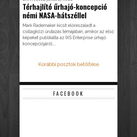
Térhajlító űrhajó-koncepció
némi NASA-hátszéllel
Mark Rademaker kicsit előreszaladt a
csillagközi űrutazás témájában, amikor az első
képeket publikálta az IXS Enterprise űrhajó
koncepciójáról....
Korábbi posztok betöltése
FACEBOOK