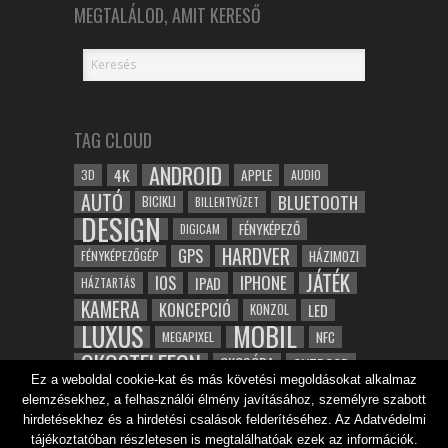
MEGTALÁLOD, AMIT KERESŐ
TAG CLOUD
ANDROID
4K
APPLE
3D
AUDIO
AUTÓ
BLUETOOTH
BICIKLI
BILLENTYŰZET
DESIGN
FÉNYKÉPEZŐ
DIGICAM
HARDVER
GPS
FÉNYKÉPEZŐGÉP
HÁZIMOZI
JÁTÉK
IOS
IPHONE
IPAD
HÁZTARTÁS
KAMERA
KONCEPCIÓ
LED
KONZOL
LUXUS
MOBIL
NFC
MEGAPIXEL
OKOSTELEFON
OKOSÓRA
OUTDOOR
Ez a weboldal cookie-kat és más követési megoldásokat alkalmaz
TABLET
SAMSUNG
SPORT
ROBOT
elemzésekhez, a felhasználói élmény javításához, személyre szabott
WIFI
TESZT
VIDEÓ
VÍZÁLLÓ
ZENE
ZÖLD
hirdetésekhez és a hirdetési csalások felderítéséhez. Az Adatvédelmi
ÓRA
ÉRINTŐKÉPERNYŐ
tájékoztatóban részletesen is megtalálhatóak ezek az információk.
ÉPÍTÉSZET