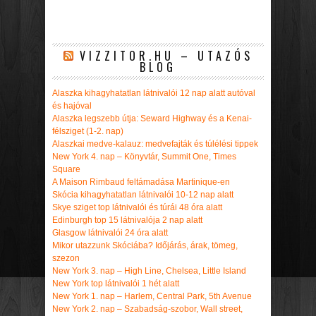
VIZZITOR.HU – UTAZÓS
BLOG
Alaszka kihagyhatatlan látnivalói 12 nap alatt autóval
és hajóval
Alaszka legszebb útja: Seward Highway és a Kenai-
félsziget (1-2. nap)
Alaszkai medve-kalauz: medvefajták és túlélési tippek
New York 4. nap – Könyvtár, Summit One, Times
Square
A Maison Rimbaud feltámadása Martinique-en
Skócia kihagyhatatlan látnivalói 10-12 nap alatt
Skye sziget top látnivalói és túrái 48 óra alatt
Edinburgh top 15 látnivalója 2 nap alatt
Glasgow látnivalói 24 óra alatt
Mikor utazzunk Skóciába? Időjárás, árak, tömeg,
szezon
New York 3. nap – High Line, Chelsea, Little Island
New York top látnivalói 1 hét alatt
New York 1. nap – Harlem, Central Park, 5th Avenue
New York 2. nap – Szabadság-szobor, Wall street,