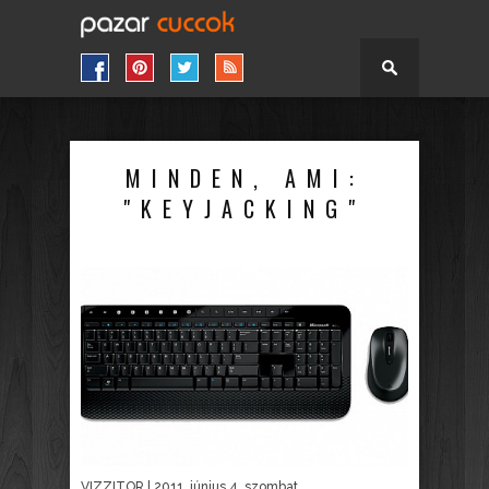
MINDEN, AMI:
"KEYJACKING"
VIZZITOR
| 2011. június 4. szombat