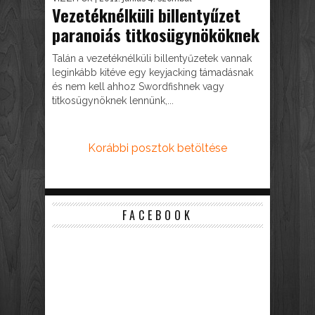
Vezetéknélküli billentyűzet
paranoiás titkosügynököknek
Talán a vezetéknélküli billentyűzetek vannak
leginkább kitéve egy keyjacking támadásnak
és nem kell ahhoz Swordfishnek vagy
titkosügynöknek lennünk,...
Korábbi posztok betöltése
FACEBOOK