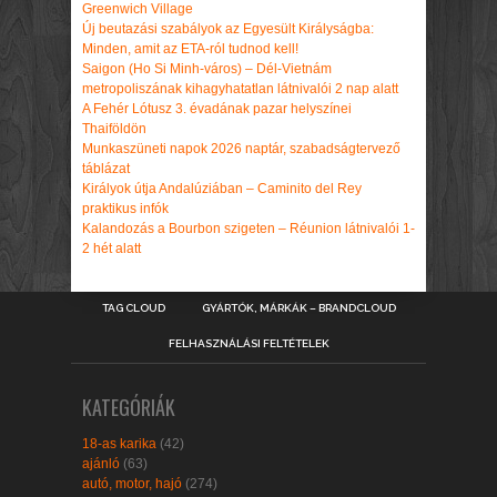
Greenwich Village
Új beutazási szabályok az Egyesült Királyságba:
Minden, amit az ETA-ról tudnod kell!
Saigon (Ho Si Minh-város) – Dél-Vietnám
metropoliszának kihagyhatatlan látnivalói 2 nap alatt
A Fehér Lótusz 3. évadának pazar helyszínei
Thaiföldön
Munkaszüneti napok 2026 naptár, szabadságtervező
táblázat
Királyok útja Andalúziában – Caminito del Rey
praktikus infók
Kalandozás a Bourbon szigeten – Réunion látnivalói 1-
2 hét alatt
TAG CLOUD
GYÁRTÓK, MÁRKÁK – BRANDCLOUD
FELHASZNÁLÁSI FELTÉTELEK
KATEGÓRIÁK
18-as karika
(42)
ajánló
(63)
autó, motor, hajó
(274)