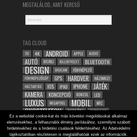
MEGTALÁLOD, AMIT KERESŐ
TAG CLOUD
ANDROID
4K
APPLE
3D
AUDIO
AUTÓ
BLUETOOTH
BICIKLI
BILLENTYŰZET
DESIGN
FÉNYKÉPEZŐ
DIGICAM
HARDVER
GPS
FÉNYKÉPEZŐGÉP
HÁZIMOZI
JÁTÉK
IOS
IPHONE
IPAD
HÁZTARTÁS
KAMERA
KONCEPCIÓ
LED
KONZOL
LUXUS
MOBIL
NFC
MEGAPIXEL
OKOSTELEFON
OKOSÓRA
OUTDOOR
Ez a weboldal cookie-kat és más követési megoldásokat alkalmaz
TABLET
SAMSUNG
SPORT
ROBOT
elemzésekhez, a felhasználói élmény javításához, személyre szabott
WIFI
TESZT
VIDEÓ
VÍZÁLLÓ
ZENE
ZÖLD
hirdetésekhez és a hirdetési csalások felderítéséhez. Az Adatvédelmi
ÓRA
ÉRINTŐKÉPERNYŐ
tájékoztatóban részletesen is megtalálhatóak ezek az információk.
ÉPÍTÉSZET