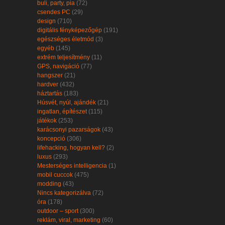
buli, party, pia
(72)
csendes PC
(29)
design
(710)
digitális fényképezőgép
(191)
egészséges életmód
(3)
egyéb
(145)
extrém teljesítmény
(11)
GPS, navigáció
(77)
hangszer
(21)
hardver
(432)
háztartás
(183)
Húsvét, nyúl, ajándék
(21)
ingatlan, építészet
(115)
játékok
(253)
karácsonyi pazarságok
(43)
koncepció
(306)
lifehacking, hogyan kell?
(2)
luxus
(293)
Mesterséges intelligencia
(1)
mobil cuccok
(475)
modding
(43)
Nincs kategorizálva
(72)
óra
(178)
outdoor – sport
(300)
reklám, viral, marketing
(60)