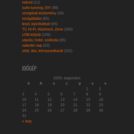
rekord
(12)
sufni tunning, DIY
(99)
szolgálati közlemény
(39)
szolgáltatás
(85)
teszt, kipróbáltuk!
(65)
TV, Hi-Fi, Házimozi, Zene
(356)
USB kütyük
(106)
utazás, hotel, szálloda
(65)
valentin nap
(53)
zöld, öko, környezetbarát
(102)
IDŐGÉP
2026. augusztus
h
K
s
c
p
s
v
1
2
3
4
5
6
7
8
9
10
11
12
13
14
15
16
17
18
19
20
21
22
23
24
25
26
27
28
29
30
31
« aug