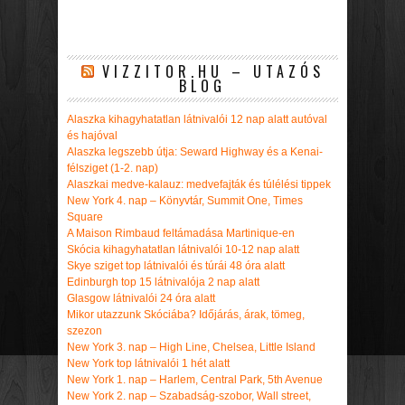
VIZZITOR.HU – UTAZÓS
BLOG
Alaszka kihagyhatatlan látnivalói 12 nap alatt autóval
és hajóval
Alaszka legszebb útja: Seward Highway és a Kenai-
félsziget (1-2. nap)
Alaszkai medve-kalauz: medvefajták és túlélési tippek
New York 4. nap – Könyvtár, Summit One, Times
Square
A Maison Rimbaud feltámadása Martinique-en
Skócia kihagyhatatlan látnivalói 10-12 nap alatt
Skye sziget top látnivalói és túrái 48 óra alatt
Edinburgh top 15 látnivalója 2 nap alatt
Glasgow látnivalói 24 óra alatt
Mikor utazzunk Skóciába? Időjárás, árak, tömeg,
szezon
New York 3. nap – High Line, Chelsea, Little Island
New York top látnivalói 1 hét alatt
New York 1. nap – Harlem, Central Park, 5th Avenue
New York 2. nap – Szabadság-szobor, Wall street,