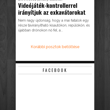
Videójáték-kontrollerrel
irányítjuk az exkavátorokat
Nem nagy újdonság, hogy a mai fiatalok egy
része távirányítható kisautókon, repülőkön, és
újabban drónokon nő fel, a...
Korábbi posztok betöltése
FACEBOOK