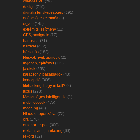
csendes PC
(29)
design
(710)
digitális fényképezőgép
(191)
egészséges életmód
(3)
egyéb
(145)
extrém teljesítmény
(11)
GPS, navigáció
(77)
hangszer
(21)
hardver
(432)
háztartás
(183)
Húsvét, nyúl, ajándék
(21)
ingatlan, építészet
(115)
játékok
(253)
karácsonyi pazarságok
(43)
koncepció
(306)
lifehacking, hogyan kell?
(2)
luxus
(293)
Mesterséges intelligencia
(1)
mobil cuccok
(475)
modding
(43)
Nincs kategorizálva
(72)
óra
(178)
outdoor – sport
(300)
reklám, viral, marketing
(60)
rekord
(12)