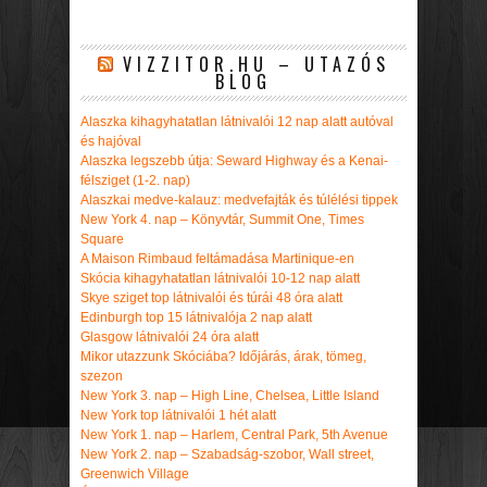
VIZZITOR.HU – UTAZÓS
BLOG
Alaszka kihagyhatatlan látnivalói 12 nap alatt autóval
és hajóval
Alaszka legszebb útja: Seward Highway és a Kenai-
félsziget (1-2. nap)
Alaszkai medve-kalauz: medvefajták és túlélési tippek
New York 4. nap – Könyvtár, Summit One, Times
Square
A Maison Rimbaud feltámadása Martinique-en
Skócia kihagyhatatlan látnivalói 10-12 nap alatt
Skye sziget top látnivalói és túrái 48 óra alatt
Edinburgh top 15 látnivalója 2 nap alatt
Glasgow látnivalói 24 óra alatt
Mikor utazzunk Skóciába? Időjárás, árak, tömeg,
szezon
New York 3. nap – High Line, Chelsea, Little Island
New York top látnivalói 1 hét alatt
New York 1. nap – Harlem, Central Park, 5th Avenue
New York 2. nap – Szabadság-szobor, Wall street,
Greenwich Village