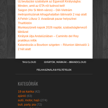
Új beutazási szabályok az Egyesült Királyságba:
Minden, amit az ETA-ról tudnod kell!
Saigon (Ho Si Minh-város) – Dél-Vietnám
metropoliszának kihagyhatatlan látnivalói 2 nap alatt
A Fehér Lótusz 3. évadának pazar helyszínei
Thaiföldön
Munkaszüneti napok 2026 naptár, szabadságtervező
táblázat
Királyok útja Andalúziában – Caminito del Rey
praktikus infók
Kalandozás a Bourbon szigeten – Réunion látnivalói 1-
2 hét alatt
TAG CLOUD
GYÁRTÓK, MÁRKÁK – BRANDCLOUD
FELHASZNÁLÁSI FELTÉTELEK
KATEGÓRIÁK
18-as karika
(42)
ajánló
(63)
autó, motor, hajó
(274)
buli, party, pia
(72)