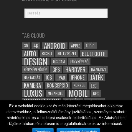
TAG CLOUD
ANDROID
4K
APPLE
3D
AUDIO
AUTÓ
BLUETOOTH
BICIKLI
BILLENTYŰZET
DESIGN
FÉNYKÉPEZŐ
DIGICAM
HARDVER
GPS
FÉNYKÉPEZŐGÉP
HÁZIMOZI
JÁTÉK
IOS
IPHONE
IPAD
HÁZTARTÁS
KAMERA
KONCEPCIÓ
LED
KONZOL
LUXUS
MOBIL
NFC
MEGAPIXEL
OKOSTELEFON
OKOSÓRA
OUTDOOR
Ez a weboldal cookie-kat és más követési megoldásokat alkalmaz
TABLET
SAMSUNG
SPORT
ROBOT
elemzésekhez, a felhasználói élmény javításához, személyre szabott
WIFI
TESZT
VIDEÓ
VÍZÁLLÓ
ZENE
ZÖLD
hirdetésekhez és a hirdetési csalások felderítéséhez. Az Adatvédelmi
ÓRA
ÉRINTŐKÉPERNYŐ
tájékoztatóban részletesen is megtalálhatóak ezek az információk.
ÉPÍTÉSZET