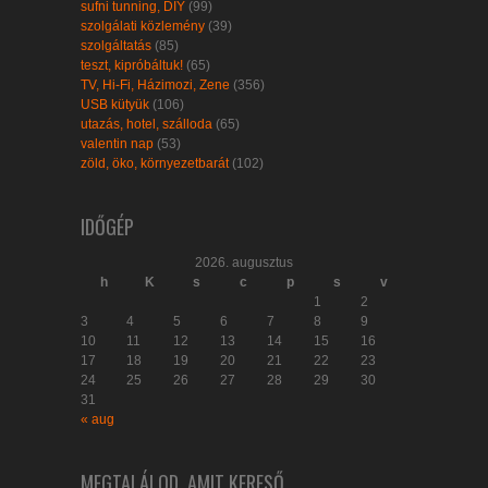
sufni tunning, DIY
(99)
szolgálati közlemény
(39)
szolgáltatás
(85)
teszt, kipróbáltuk!
(65)
TV, Hi-Fi, Házimozi, Zene
(356)
USB kütyük
(106)
utazás, hotel, szálloda
(65)
valentin nap
(53)
zöld, öko, környezetbarát
(102)
IDŐGÉP
2026. augusztus
h
K
s
c
p
s
v
1
2
3
4
5
6
7
8
9
10
11
12
13
14
15
16
17
18
19
20
21
22
23
24
25
26
27
28
29
30
31
« aug
MEGTALÁLOD, AMIT KERESŐ