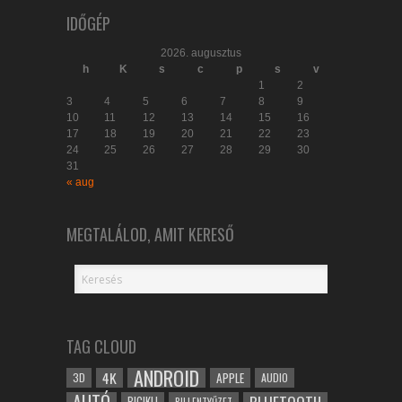
IDŐGÉP
2026. augusztus
h
K
s
c
p
s
v
1
2
3
4
5
6
7
8
9
10
11
12
13
14
15
16
17
18
19
20
21
22
23
24
25
26
27
28
29
30
31
« aug
MEGTALÁLOD, AMIT KERESŐ
TAG CLOUD
ANDROID
4K
APPLE
3D
AUDIO
BICIKLI
BILLENTYŰZET