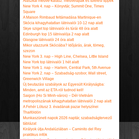
Alaszkai medve-kalauz: medvefajták és túlélési tippek
New York 4. nap – Könyvtár, Summit One, Times
Square
A Maison Rimbaud feltámadása Martinique-en
Skócia kihagyhatatlan látnivalói 10-12 nap alatt
Skye sziget top látnivalói és túrái 48 óra alatt
Edinburgh top 15 látnivalója 2 nap alatt
Glasgow látnivalói 24 óra alatt
Mikor utazzunk Skóciába? Időjárás, árak, tömeg,
szezon
New York 3. nap – High Line, Chelsea, Little Island
New York top látnivalói 1 hét alatt
New York 1. nap – Harlem, Central Park, 5th Avenue
New York 2. nap – Szabadság-szobor, Wall street,
Greenwich Village
Új beutazási szabályok az Egyesült Királyságba:
Minden, amit az ETA-ról tudnod kell!
Saigon (Ho Si Minh-város) – Dél-Vietnám
metropoliszának kihagyhatatlan látnivalói 2 nap alatt
A Fehér Lótusz 3. évadának pazar helyszínei
Thaiföldön
Munkaszüneti napok 2026 naptár, szabadságtervező
táblázat
Királyok útja Andalúziában – Caminito del Rey
praktikus infók