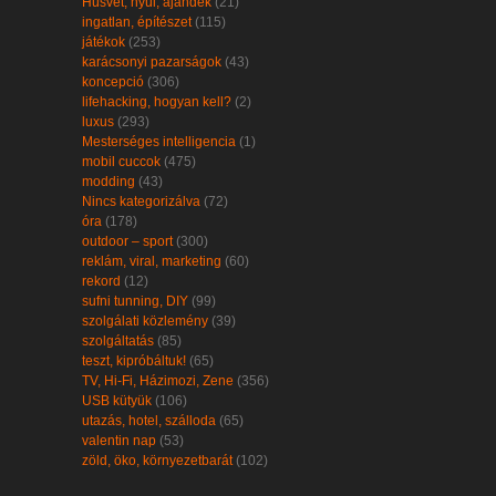
Húsvét, nyúl, ajándék
(21)
ingatlan, építészet
(115)
játékok
(253)
karácsonyi pazarságok
(43)
koncepció
(306)
lifehacking, hogyan kell?
(2)
luxus
(293)
Mesterséges intelligencia
(1)
mobil cuccok
(475)
modding
(43)
Nincs kategorizálva
(72)
óra
(178)
outdoor – sport
(300)
reklám, viral, marketing
(60)
rekord
(12)
sufni tunning, DIY
(99)
szolgálati közlemény
(39)
szolgáltatás
(85)
teszt, kipróbáltuk!
(65)
TV, Hi-Fi, Házimozi, Zene
(356)
USB kütyük
(106)
utazás, hotel, szálloda
(65)
valentin nap
(53)
zöld, öko, környezetbarát
(102)