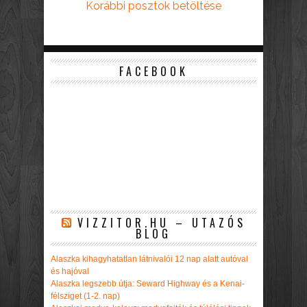
Korábbi posztok betöltése
FACEBOOK
VIZZITOR.HU – UTAZÓS
BLOG
Alaszka kihagyhatatlan látnivalói 12 nap alatt autóval
és hajóval
Alaszka legszebb útja: Seward Highway és a Kenai-
félsziget (1-2. nap)