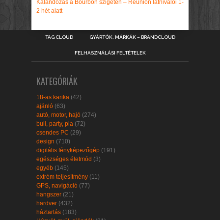
Kalandozás a Bourbon szigeten – Réunion látnivalói 1-
2 hét alatt
TAG CLOUD
GYÁRTÓK, MÁRKÁK – BRANDCLOUD
FELHASZNÁLÁSI FELTÉTELEK
KATEGÓRIÁK
18-as karika
(42)
ajánló
(63)
autó, motor, hajó
(274)
buli, party, pia
(72)
csendes PC
(29)
design
(710)
digitális fényképezőgép
(191)
egészséges életmód
(3)
egyéb
(145)
extrém teljesítmény
(11)
GPS, navigáció
(77)
hangszer
(21)
hardver
(432)
háztartás
(183)