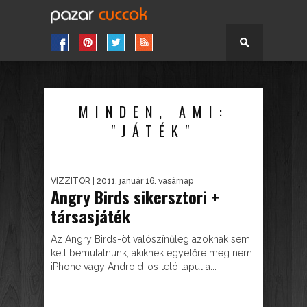
MINDEN, AMI:
"JÁTÉK"
VIZZITOR
| 2011. január 16. vasárnap
Angry Birds sikersztori +
társasjáték
Az Angry Birds-öt valószínűleg azoknak sem
kell bemutatnunk, akiknek egyelőre még nem
iPhone vagy Android-os teló lapul a...