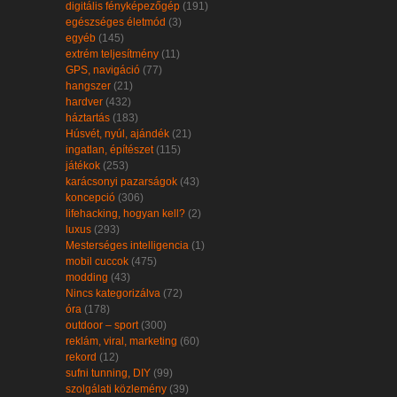
digitális fényképezőgép
(191)
egészséges életmód
(3)
egyéb
(145)
extrém teljesítmény
(11)
GPS, navigáció
(77)
hangszer
(21)
hardver
(432)
háztartás
(183)
Húsvét, nyúl, ajándék
(21)
ingatlan, építészet
(115)
játékok
(253)
karácsonyi pazarságok
(43)
koncepció
(306)
lifehacking, hogyan kell?
(2)
luxus
(293)
Mesterséges intelligencia
(1)
mobil cuccok
(475)
modding
(43)
Nincs kategorizálva
(72)
óra
(178)
outdoor – sport
(300)
reklám, viral, marketing
(60)
rekord
(12)
sufni tunning, DIY
(99)
szolgálati közlemény
(39)