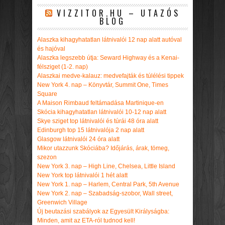
VIZZITOR.HU – UTAZÓS
BLOG
Alaszka kihagyhatatlan látnivalói 12 nap alatt autóval
és hajóval
Alaszka legszebb útja: Seward Highway és a Kenai-
félsziget (1-2. nap)
Alaszkai medve-kalauz: medvefajták és túlélési tippek
New York 4. nap – Könyvtár, Summit One, Times
Square
A Maison Rimbaud feltámadása Martinique-en
Skócia kihagyhatatlan látnivalói 10-12 nap alatt
Skye sziget top látnivalói és túrái 48 óra alatt
Edinburgh top 15 látnivalója 2 nap alatt
Glasgow látnivalói 24 óra alatt
Mikor utazzunk Skóciába? Időjárás, árak, tömeg,
szezon
New York 3. nap – High Line, Chelsea, Little Island
New York top látnivalói 1 hét alatt
New York 1. nap – Harlem, Central Park, 5th Avenue
New York 2. nap – Szabadság-szobor, Wall street,
Greenwich Village
Új beutazási szabályok az Egyesült Királyságba:
Minden, amit az ETA-ról tudnod kell!