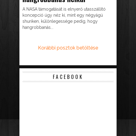
A NASA támogatását is elnyerő utasszállító
koncepció úgy néz ki, mint egy négyágú
shuriken, különlegessége pedig, hogy
hangrobbanás...
Korábbi posztok betöltése
FACEBOOK