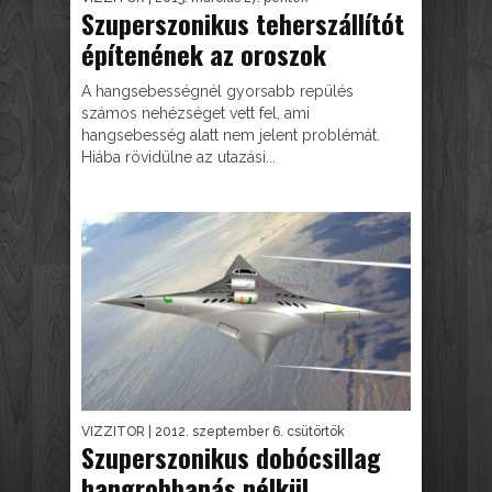
Szuperszonikus teherszállítót
építenének az oroszok
A hangsebességnél gyorsabb repülés
számos nehézséget vett fel, ami
hangsebesség alatt nem jelent problémát.
Hiába rövidülne az utazási...
VIZZITOR
| 2012. szeptember 6. csütörtök
Szuperszonikus dobócsillag
hangrobbanás nélkül