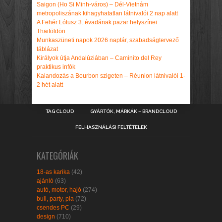
Saigon (Ho Si Minh-város) – Dél-Vietnám
metropoliszának kihagyhatatlan látnivalói 2 nap alatt
A Fehér Lótusz 3. évadának pazar helyszínei
Thaiföldön
Munkaszüneti napok 2026 naptár, szabadságtervező
táblázat
Királyok útja Andalúziában – Caminito del Rey
praktikus infók
Kalandozás a Bourbon szigeten – Réunion látnivalói 1-
2 hét alatt
TAG CLOUD
GYÁRTÓK, MÁRKÁK – BRANDCLOUD
FELHASZNÁLÁSI FELTÉTELEK
KATEGÓRIÁK
18-as karika
(42)
ajánló
(63)
autó, motor, hajó
(274)
buli, party, pia
(72)
csendes PC
(29)
design
(710)