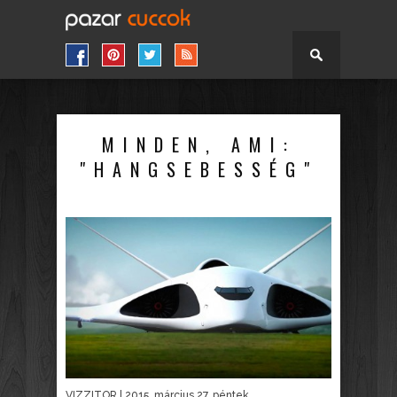
MINDEN, AMI:
"HANGSEBESSÉG"
VIZZITOR
| 2015. március 27. péntek