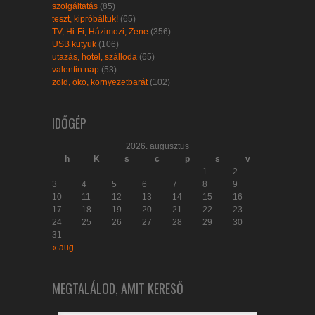
szolgáltatás
(85)
teszt, kipróbáltuk!
(65)
TV, Hi-Fi, Házimozi, Zene
(356)
USB kütyük
(106)
utazás, hotel, szálloda
(65)
valentin nap
(53)
zöld, öko, környezetbarát
(102)
IDŐGÉP
2026. augusztus
h
K
s
c
p
s
v
1
2
3
4
5
6
7
8
9
10
11
12
13
14
15
16
17
18
19
20
21
22
23
24
25
26
27
28
29
30
31
« aug
MEGTALÁLOD, AMIT KERESŐ