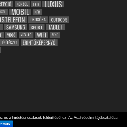
LUXUS
EPCIÓ
LED
KONZOL
MOBIL
NFC
IXEL
OSTELEFON
OKOSÓRA
OUTDOOR
TABLET
SAMSUNG
SPORT
T
WIFI
T
VIDEÓ
VÍZÁLLÓ
ZENE
ÉRINTŐKÉPERNYŐ
ÉPÍTÉSZET
 és a hirdetési csalások felderítéséhez. Az Adatvédelmi tájékoztatóban
koztató