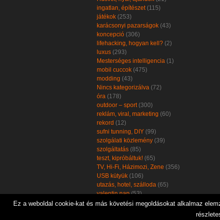
ingatlan, építészet
(115)
játékok
(253)
karácsonyi pazarságok
(43)
koncepció
(306)
lifehacking, hogyan kell?
(2)
luxus
(293)
Mesterséges intelligencia
(1)
mobil cuccok
(475)
modding
(43)
Nincs kategorizálva
(72)
óra
(178)
outdoor – sport
(300)
reklám, viral, marketing
(60)
rekord
(12)
sufni tunning, DIY
(99)
szolgálati közlemény
(39)
szolgáltatás
(85)
teszt, kipróbáltuk!
(65)
TV, Hi-Fi, Házimozi, Zene
(356)
USB kütyük
(106)
utazás, hotel, szálloda
(65)
valentin nap
(53)
zöld, öko, környezetbarát
(102)
Ez a weboldal cookie-kat és más követési megoldásokat alkalmaz elemzé
részlete