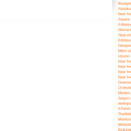
félszige
Alaszka
New Yor
Square
A Maiso
Skócia k
Skye szi
Edinburg
Glasgow 
Mikor u
szezon
New York
New York
New Yor
New Yor
Greenwi
Új beut
Minden, 
Saigon 
metropol
A Fehér
Thaiföl
Munkasz
táblázat
Királyo