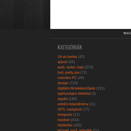
TAG 
KATEGÓRIÁK
18-as karika
(42)
ajánló
(63)
autó, motor, hajó
(274)
buli, party, pia
(72)
csendes PC
(29)
design
(710)
digitális fényképezőgép
(191)
egészséges életmód
(3)
egyéb
(145)
extrém teljesítmény
(11)
GPS, navigáció
(77)
hangszer
(21)
hardver
(432)
háztartás
(183)
Húsvét, nyúl, ajándék
(21)