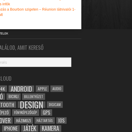
s infók
zás a Bourbon szigeten – Réunion látnivalói 1-
tt
TELEK
ALÁLOD, AMIT KERESŐ
CLOUD
ANDROID
4K
APPLE
AUDIO
Ó
BICIKLI
BILLENTYŰZET
DESIGN
ETOOTH
DIGICAM
GPS
ÉPEZŐ
FÉNYKÉPEZŐGÉP
DVER
IOS
HÁZIMOZI
HÁZTARTÁS
JÁTÉK
KAMERA
IPHONE