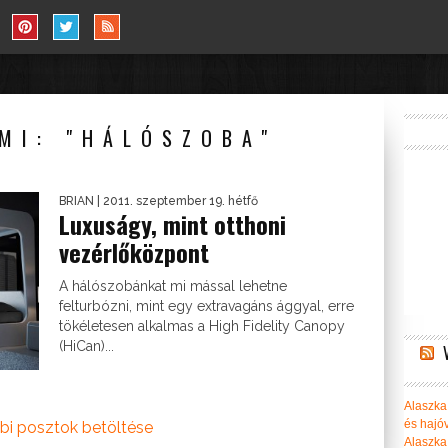
MI: "HÁLÓSZOBA"
BRIAN
| 2011. szeptember 19. hétfő
Luxuságy, mint otthoni
vezérlőközpont
A hálószobánkat mi mással lehetne
felturbózni, mint egy extravagáns ággyal, erre
tökéletesen alkalmas a High Fidelity Canopy
(HiCan)...
Alaszka 
és hajó
bi posztok betöltése
Alaszka