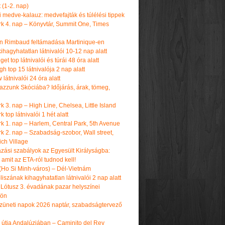
t (1-2. nap)
i medve-kalauz: medvefajták és túlélési tippek
k 4. nap – Könyvtár, Summit One, Times
n Rimbaud feltámadása Martinique-en
ihagyhatatlan látnivalói 10-12 nap alatt
get top látnivalói és túrái 48 óra alatt
h top 15 látnivalója 2 nap alatt
látnivalói 24 óra alatt
tazzunk Skóciába? Időjárás, árak, tömeg,
 3. nap – High Line, Chelsea, Little Island
 top látnivalói 1 hét alatt
k 1. nap – Harlem, Central Park, 5th Avenue
k 2. nap – Szabadság-szobor, Wall street,
ch Village
azási szabályok az Egyesült Királyságba:
amit az ETA-ról tudnod kell!
(Ho Si Minh-város) – Dél-Vietnám
iszának kihagyhatatlan látnivalói 2 nap alatt
 Lótusz 3. évadának pazar helyszínei
dön
üneti napok 2026 naptár, szabadságtervező
k útja Andalúziában – Caminito del Rey