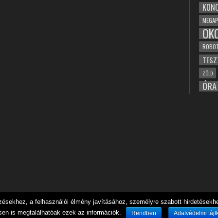
KONC
MEGAP
OK
ROBO
TESZ
ZÖLD
ÓRA
sekhez, a felhasználói élmény javításához, személyre szabott hirdetésekhez
sen is megtalálhatóak ezek az információk.
Rendben
Adatvédelmi tájl