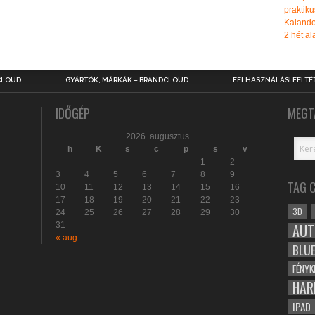
praktiku
Kalando
2 hét ala
CLOUD
GYÁRTÓK, MÁRKÁK – BRANDCLOUD
FELHASZNÁLÁSI FELTÉ
IDŐGÉP
MEGT
2026. augusztus
h
K
s
c
p
s
v
1
2
3
4
5
6
7
8
9
TAG 
10
11
12
13
14
15
16
17
18
19
20
21
22
23
3D
24
25
26
27
28
29
30
31
AUT
« aug
BLU
FÉNYK
HAR
IPAD