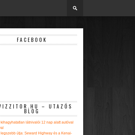
FACEBOOK
VIZZITOR.HU – UTAZÓS
BLOG
kihagyhatatlan látnivalói 12 nap alatt autóval
val
 legszebb útja: Seward Highway és a Kenai-