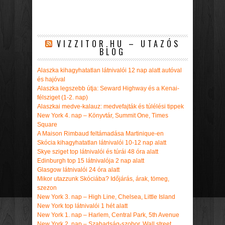
VIZZITOR.HU – UTAZÓS
BLOG
Alaszka kihagyhatatlan látnivalói 12 nap alatt autóval
és hajóval
Alaszka legszebb útja: Seward Highway és a Kenai-
félsziget (1-2. nap)
Alaszkai medve-kalauz: medvefajták és túlélési tippek
New York 4. nap – Könyvtár, Summit One, Times
Square
A Maison Rimbaud feltámadása Martinique-en
Skócia kihagyhatatlan látnivalói 10-12 nap alatt
Skye sziget top látnivalói és túrái 48 óra alatt
Edinburgh top 15 látnivalója 2 nap alatt
Glasgow látnivalói 24 óra alatt
Mikor utazzunk Skóciába? Időjárás, árak, tömeg,
szezon
New York 3. nap – High Line, Chelsea, Little Island
New York top látnivalói 1 hét alatt
New York 1. nap – Harlem, Central Park, 5th Avenue
New York 2. nap – Szabadság-szobor, Wall street,