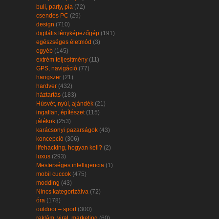
buli, party, pia
(72)
csendes PC
(29)
design
(710)
digitális fényképezőgép
(191)
egészséges életmód
(3)
egyéb
(145)
extrém teljesítmény
(11)
GPS, navigáció
(77)
hangszer
(21)
hardver
(432)
háztartás
(183)
Húsvét, nyúl, ajándék
(21)
ingatlan, építészet
(115)
játékok
(253)
karácsonyi pazarságok
(43)
koncepció
(306)
lifehacking, hogyan kell?
(2)
luxus
(293)
Mesterséges intelligencia
(1)
mobil cuccok
(475)
modding
(43)
Nincs kategorizálva
(72)
óra
(178)
outdoor – sport
(300)
reklám, viral, marketing
(60)