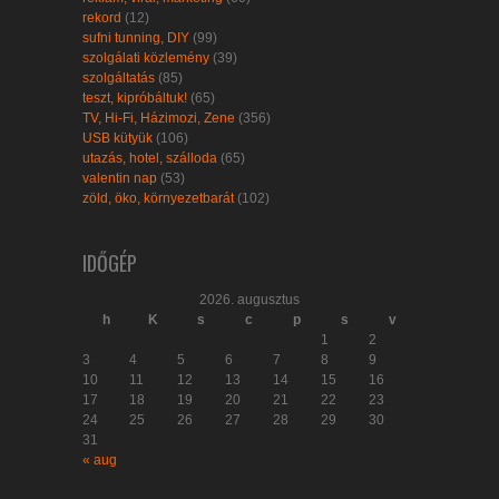
rekord
(12)
sufni tunning, DIY
(99)
szolgálati közlemény
(39)
szolgáltatás
(85)
teszt, kipróbáltuk!
(65)
TV, Hi-Fi, Házimozi, Zene
(356)
USB kütyük
(106)
utazás, hotel, szálloda
(65)
valentin nap
(53)
zöld, öko, környezetbarát
(102)
IDŐGÉP
2026. augusztus
h
K
s
c
p
s
v
1
2
3
4
5
6
7
8
9
10
11
12
13
14
15
16
17
18
19
20
21
22
23
24
25
26
27
28
29
30
31
« aug