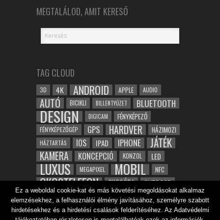
MEGTALÁLOD, AMIT KERESŐ
TAG CLOUD
ANDROID
4K
APPLE
3D
AUDIO
AUTÓ
BLUETOOTH
BICIKLI
BILLENTYŰZET
DESIGN
FÉNYKÉPEZŐ
DIGICAM
HARDVER
GPS
FÉNYKÉPEZŐGÉP
HÁZIMOZI
JÁTÉK
IOS
IPHONE
IPAD
HÁZTARTÁS
KAMERA
KONCEPCIÓ
LED
KONZOL
LUXUS
MOBIL
NFC
MEGAPIXEL
OKOSTELEFON
OKOSÓRA
OUTDOOR
Ez a weboldal cookie-kat és más követési megoldásokat alkalmaz
TABLET
SAMSUNG
SPORT
ROBOT
elemzésekhez, a felhasználói élmény javításához, személyre szabott
WIFI
TESZT
VIDEÓ
VÍZÁLLÓ
ZENE
ZÖLD
hirdetésekhez és a hirdetési csalások felderítéséhez. Az Adatvédelmi
tájékoztatóban részletesen is megtalálhatóak ezek az információk.