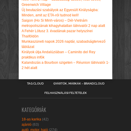
Greenwich Village
Új beutazási szabályok az Egyesült Királyságba:
Minden, amit az ETA-ról tudnod kell!
Saigon (Ho Si Minh-város) – Dél-Vietnám
metropoliszának kihagyhatatlan látnivalói 2 nap alatt
A Fehér Lótusz 3. évadának pazar helyszínei
Thaiföldön
Munkaszüneti napok 2026 naptár, szabadságtervező
táblázat
Királyok útja Andalúziában – Caminito del Rey
praktikus infók
Kalandozás a Bourbon szigeten – Réunion látnivalói 1-
2 hét alatt
TAG CLOUD
GYÁRTÓK, MÁRKÁK – BRANDCLOUD
FELHASZNÁLÁSI FELTÉTELEK
KATEGÓRIÁK
18-as karika
(42)
ajánló
(63)
autó, motor, hajó
(274)