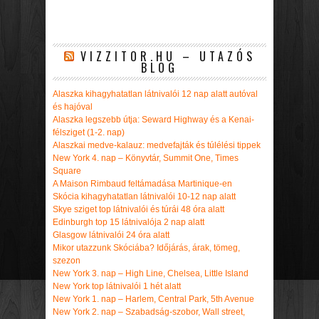
VIZZITOR.HU – UTAZÓS
BLOG
Alaszka kihagyhatatlan látnivalói 12 nap alatt autóval
és hajóval
Alaszka legszebb útja: Seward Highway és a Kenai-
félsziget (1-2. nap)
Alaszkai medve-kalauz: medvefajták és túlélési tippek
New York 4. nap – Könyvtár, Summit One, Times
Square
A Maison Rimbaud feltámadása Martinique-en
Skócia kihagyhatatlan látnivalói 10-12 nap alatt
Skye sziget top látnivalói és túrái 48 óra alatt
Edinburgh top 15 látnivalója 2 nap alatt
Glasgow látnivalói 24 óra alatt
Mikor utazzunk Skóciába? Időjárás, árak, tömeg,
szezon
New York 3. nap – High Line, Chelsea, Little Island
New York top látnivalói 1 hét alatt
New York 1. nap – Harlem, Central Park, 5th Avenue
New York 2. nap – Szabadság-szobor, Wall street,