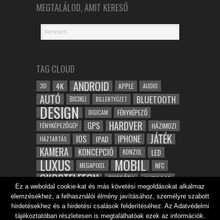
MEGTALÁLOD, AMIT KERESŐ
TAG CLOUD
ANDROID
4K
APPLE
3D
AUDIO
AUTÓ
BLUETOOTH
BICIKLI
BILLENTYŰZET
DESIGN
FÉNYKÉPEZŐ
DIGICAM
HARDVER
GPS
FÉNYKÉPEZŐGÉP
HÁZIMOZI
JÁTÉK
IOS
IPHONE
IPAD
HÁZTARTÁS
KAMERA
KONCEPCIÓ
LED
KONZOL
LUXUS
MOBIL
NFC
MEGAPIXEL
OKOSTELEFON
OKOSÓRA
OUTDOOR
Ez a weboldal cookie-kat és más követési megoldásokat alkalmaz
TABLET
SAMSUNG
SPORT
ROBOT
elemzésekhez, a felhasználói élmény javításához, személyre szabott
WIFI
TESZT
VIDEÓ
VÍZÁLLÓ
ZENE
ZÖLD
hirdetésekhez és a hirdetési csalások felderítéséhez. Az Adatvédelmi
ÓRA
ÉRINTŐKÉPERNYŐ
tájékoztatóban részletesen is megtalálhatóak ezek az információk.
ÉPÍTÉSZET