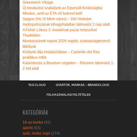
Greenwich Village
Új beutazási szabályok az Egyesült Királyságba:
Minden, amit az ETA-ról tudnod kell!
Saigon (Ho Si Minh-város) – Dél-Vietnám
metropoliszának kihagyhatatlan látnivalói 2 nap alatt
A Fehér Lótusz 3. évadának pazar helyszínei
Thaiföldön
Munkaszüneti napok 2026 naptár, szabadságtervező
táblázat
Királyok útja Andalúziában – Caminito del Rey
praktikus infók
Kalandozás a Bourbon szigeten – Réunion látnivalói 1-
2 hét alatt
TAG CLOUD
GYÁRTÓK, MÁRKÁK – BRANDCLOUD
FELHASZNÁLÁSI FELTÉTELEK
KATEGÓRIÁK
18-as karika
(42)
ajánló
(63)
autó, motor, hajó
(274)