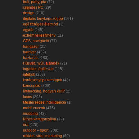
buli, party, pia
(72)
csendes PC
(29)
design
(710)
digitális fényképezőgép
(191)
egészséges életmód
(3)
egyéb
(145)
extrém teljesítmény
(11)
GPS, navigáció
(77)
hangszer
(21)
hardver
(432)
háztartás
(183)
Húsvét, nyúl, ajándék
(21)
ingatlan, építészet
(115)
játékok
(253)
karácsonyi pazarságok
(43)
koncepció
(306)
lifehacking, hogyan kell?
(2)
luxus
(293)
Mesterséges intelligencia
(1)
mobil cuccok
(475)
modding
(43)
Nincs kategorizálva
(72)
óra
(178)
outdoor – sport
(300)
reklám, viral, marketing
(60)