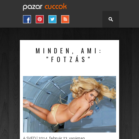
MINDEN, AMI:
"FOTZÁS"
A SVED
| 2014. február 23. vasárnap