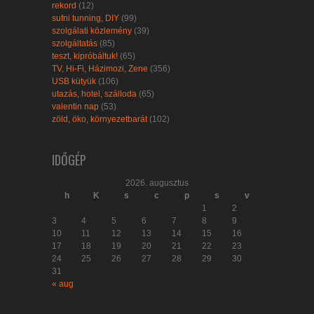
rekord
(12)
sufni tunning, DIY
(99)
szolgálati közlemény
(39)
szolgáltatás
(85)
teszt, kipróbáltuk!
(65)
TV, Hi-Fi, Házimozi, Zene
(356)
USB kütyük
(106)
utazás, hotel, szálloda
(65)
valentin nap
(53)
zöld, öko, környezetbarát
(102)
IDŐGÉP
2026. augusztus
h
K
s
c
p
s
v
1
2
3
4
5
6
7
8
9
10
11
12
13
14
15
16
17
18
19
20
21
22
23
24
25
26
27
28
29
30
31
« aug