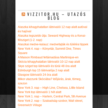
VIZZITOR.HU – UTAZÓS
BLOG
Alaszka kihagyhatatlan látnivalói 12 nap alatt autóval
és hajóval
Alaszka legszebb útja: Seward Highway és a Kenai-
félsziget (1-2. nap)
Alaszkai medve-kalauz: medvefajták és túlélési tippek
New York 4. nap – Könyvtár, Summit One, Times
Square
A Maison Rimbaud feltámadása Martinique-en
Skócia kihagyhatatlan látnivalói 10-12 nap alatt
Skye sziget top látnivalói és túrái 48 óra alatt
Edinburgh top 15 látnivalója 2 nap alatt
Glasgow látnivalói 24 óra alatt
Mikor utazzunk Skóciába? Időjárás, árak, tömeg,
szezon
New York 3. nap – High Line, Chelsea, Little Island
New York top látnivalói 1 hét alatt
New York 1. nap – Harlem, Central Park, 5th Avenue
New York 2. nap – Szabadság-szobor, Wall street,
Greenwich Village