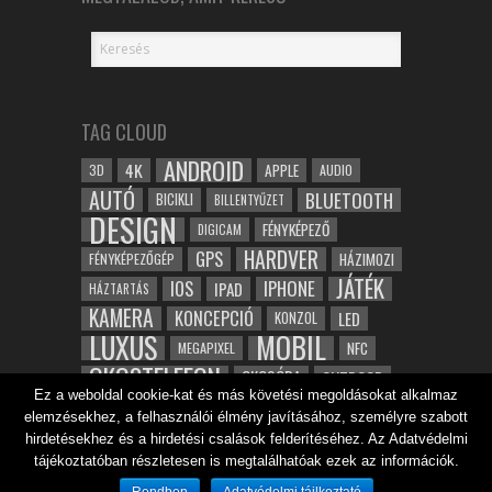
TAG CLOUD
ANDROID
4K
APPLE
3D
AUDIO
AUTÓ
BLUETOOTH
BICIKLI
BILLENTYŰZET
DESIGN
FÉNYKÉPEZŐ
DIGICAM
HARDVER
GPS
FÉNYKÉPEZŐGÉP
HÁZIMOZI
JÁTÉK
IOS
IPHONE
IPAD
HÁZTARTÁS
KAMERA
KONCEPCIÓ
LED
KONZOL
LUXUS
MOBIL
NFC
MEGAPIXEL
OKOSTELEFON
OKOSÓRA
OUTDOOR
Ez a weboldal cookie-kat és más követési megoldásokat alkalmaz
TABLET
SAMSUNG
SPORT
ROBOT
elemzésekhez, a felhasználói élmény javításához, személyre szabott
WIFI
TESZT
VIDEÓ
VÍZÁLLÓ
ZENE
ZÖLD
hirdetésekhez és a hirdetési csalások felderítéséhez. Az Adatvédelmi
ÓRA
ÉRINTŐKÉPERNYŐ
tájékoztatóban részletesen is megtalálhatóak ezek az információk.
ÉPÍTÉSZET