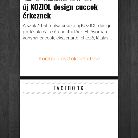
új KOZIOL design cuccok
érkeznek
A szűk 2 hét múlva érkező új KOZIOL design
portékák már előrendelhetőek! Elsősorban
konyhai cuccok, ékszertartó, étkező, tálalás,...
Korábbi posztok betöltése
FACEBOOK