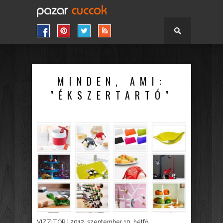
MINDEN, AMI:
"ÉKSZERTARTÓ"
VIZZITOR
| 2012. szeptember 10. hétfő