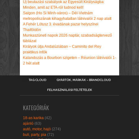
Új beutazási szabályok az Egyesült Királyságba:
Minden, amit az ETA-ról tudnod kell!
Saigon (Ho Si Minh-város) – Dél-Vietnám
metropoliszának kihagyhatatlan látnivalói 2 nap alatt
A Fehér Lótusz 3. évadának pazar helyszínei
Thaiföldön
Munkaszüneti napok 2026 naptár, szabadságtervező
táblázat
Királyok útja Andalúziában – Caminito del Rey
praktikus infók
Kalandozás a Bourbon szigeten – Réunion látnivalói 1-
2 hét alatt
TAG CLOUD
GYÁRTÓK, MÁRKÁK – BRANDCLOUD
FELHASZNÁLÁSI FELTÉTELEK
KATEGÓRIÁK
18-as karika
(42)
ajánló
(63)
autó, motor, hajó
(274)
buli, party, pia
(72)