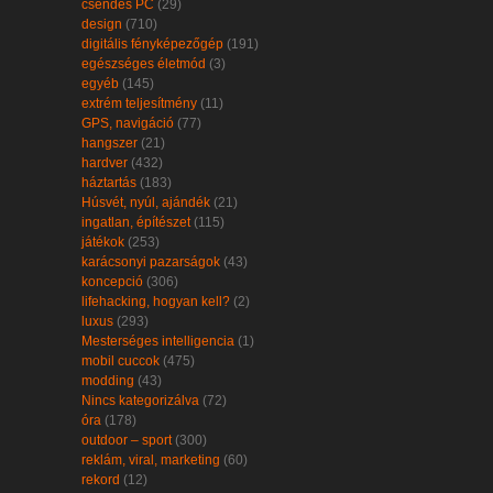
csendes PC
(29)
design
(710)
digitális fényképezőgép
(191)
egészséges életmód
(3)
egyéb
(145)
extrém teljesítmény
(11)
GPS, navigáció
(77)
hangszer
(21)
hardver
(432)
háztartás
(183)
Húsvét, nyúl, ajándék
(21)
ingatlan, építészet
(115)
játékok
(253)
karácsonyi pazarságok
(43)
koncepció
(306)
lifehacking, hogyan kell?
(2)
luxus
(293)
Mesterséges intelligencia
(1)
mobil cuccok
(475)
modding
(43)
Nincs kategorizálva
(72)
óra
(178)
outdoor – sport
(300)
reklám, viral, marketing
(60)
rekord
(12)