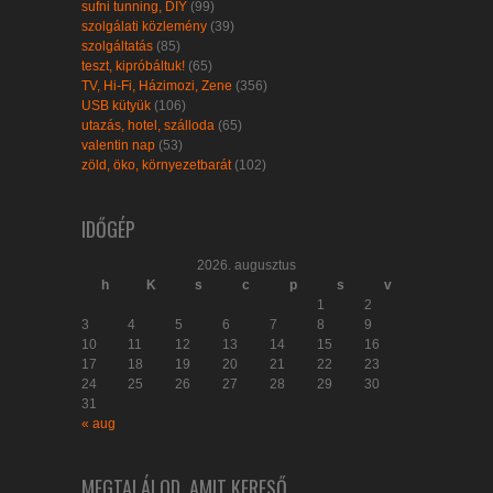
sufni tunning, DIY
(99)
szolgálati közlemény
(39)
szolgáltatás
(85)
teszt, kipróbáltuk!
(65)
TV, Hi-Fi, Házimozi, Zene
(356)
USB kütyük
(106)
utazás, hotel, szálloda
(65)
valentin nap
(53)
zöld, öko, környezetbarát
(102)
IDŐGÉP
2026. augusztus
h
K
s
c
p
s
v
1
2
3
4
5
6
7
8
9
10
11
12
13
14
15
16
17
18
19
20
21
22
23
24
25
26
27
28
29
30
31
« aug
MEGTALÁLOD, AMIT KERESŐ