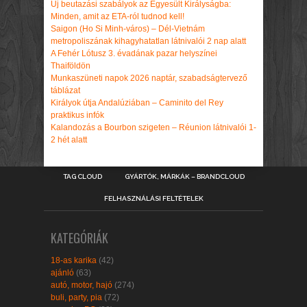
Új beutazási szabályok az Egyesült Királyságba:
Minden, amit az ETA-ról tudnod kell!
Saigon (Ho Si Minh-város) – Dél-Vietnám
metropoliszának kihagyhatatlan látnivalói 2 nap alatt
A Fehér Lótusz 3. évadának pazar helyszínei
Thaiföldön
Munkaszüneti napok 2026 naptár, szabadságtervező
táblázat
Királyok útja Andalúziában – Caminito del Rey
praktikus infók
Kalandozás a Bourbon szigeten – Réunion látnivalói 1-
2 hét alatt
TAG CLOUD
GYÁRTÓK, MÁRKÁK – BRANDCLOUD
FELHASZNÁLÁSI FELTÉTELEK
KATEGÓRIÁK
18-as karika
(42)
ajánló
(63)
autó, motor, hajó
(274)
buli, party, pia
(72)