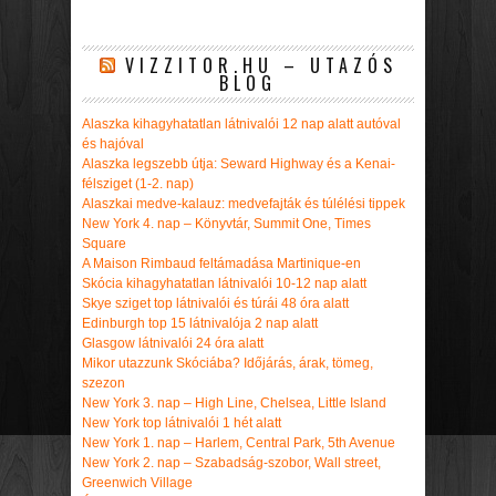
VIZZITOR.HU – UTAZÓS
BLOG
Alaszka kihagyhatatlan látnivalói 12 nap alatt autóval
és hajóval
Alaszka legszebb útja: Seward Highway és a Kenai-
félsziget (1-2. nap)
Alaszkai medve-kalauz: medvefajták és túlélési tippek
New York 4. nap – Könyvtár, Summit One, Times
Square
A Maison Rimbaud feltámadása Martinique-en
Skócia kihagyhatatlan látnivalói 10-12 nap alatt
Skye sziget top látnivalói és túrái 48 óra alatt
Edinburgh top 15 látnivalója 2 nap alatt
Glasgow látnivalói 24 óra alatt
Mikor utazzunk Skóciába? Időjárás, árak, tömeg,
szezon
New York 3. nap – High Line, Chelsea, Little Island
New York top látnivalói 1 hét alatt
New York 1. nap – Harlem, Central Park, 5th Avenue
New York 2. nap – Szabadság-szobor, Wall street,
Greenwich Village