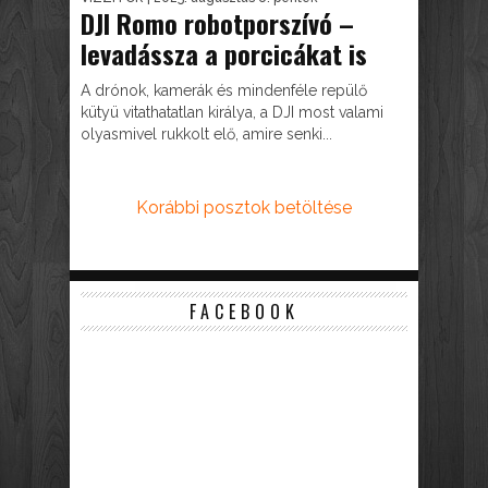
DJI Romo robotporszívó –
levadássza a porcicákat is
A drónok, kamerák és mindenféle repülő
kütyü vitathatatlan királya, a DJI most valami
olyasmivel rukkolt elő, amire senki...
Korábbi posztok betöltése
FACEBOOK