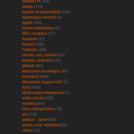
csendes PC
(29)
design
(710)
digitális fényképezőgép
(191)
egészséges életmód
(3)
egyéb
(145)
extrém teljesítmény
(11)
GPS, navigáció
(77)
hangszer
(21)
hardver
(432)
háztartás
(183)
Húsvét, nyúl, ajándék
(21)
ingatlan, építészet
(115)
játékok
(253)
karácsonyi pazarságok
(43)
koncepció
(306)
lifehacking, hogyan kell?
(2)
luxus
(293)
Mesterséges intelligencia
(1)
mobil cuccok
(475)
modding
(43)
Nincs kategorizálva
(72)
óra
(178)
outdoor – sport
(300)
reklám, viral, marketing
(60)
rekord
(12)