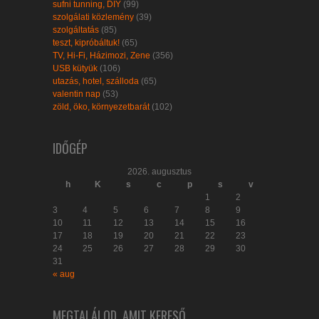
sufni tunning, DIY
(99)
szolgálati közlemény
(39)
szolgáltatás
(85)
teszt, kipróbáltuk!
(65)
TV, Hi-Fi, Házimozi, Zene
(356)
USB kütyük
(106)
utazás, hotel, szálloda
(65)
valentin nap
(53)
zöld, öko, környezetbarát
(102)
IDŐGÉP
2026. augusztus
h
K
s
c
p
s
v
1
2
3
4
5
6
7
8
9
10
11
12
13
14
15
16
17
18
19
20
21
22
23
24
25
26
27
28
29
30
31
« aug
MEGTALÁLOD, AMIT KERESŐ