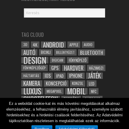
TAG CLOUD
ANDROID
4K
APPLE
3D
AUDIO
AUTÓ
BLUETOOTH
BICIKLI
BILLENTYŰZET
DESIGN
FÉNYKÉPEZŐ
DIGICAM
HARDVER
GPS
FÉNYKÉPEZŐGÉP
HÁZIMOZI
JÁTÉK
IOS
IPHONE
IPAD
HÁZTARTÁS
KAMERA
KONCEPCIÓ
LED
KONZOL
LUXUS
MOBIL
NFC
MEGAPIXEL
OKOSTELEFON
OKOSÓRA
OUTDOOR
Ez a weboldal cookie-kat és más követési megoldásokat alkalmaz
TABLET
SAMSUNG
SPORT
ROBOT
elemzésekhez, a felhasználói élmény javításához, személyre szabott
WIFI
TESZT
VIDEÓ
VÍZÁLLÓ
ZENE
ZÖLD
hirdetésekhez és a hirdetési csalások felderítéséhez. Az Adatvédelmi
ÓRA
ÉRINTŐKÉPERNYŐ
tájékoztatóban részletesen is megtalálhatóak ezek az információk.
ÉPÍTÉSZET