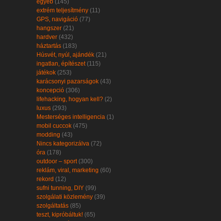
egyéb
(145)
extrém teljesítmény
(11)
GPS, navigáció
(77)
hangszer
(21)
hardver
(432)
háztartás
(183)
Húsvét, nyúl, ajándék
(21)
ingatlan, építészet
(115)
játékok
(253)
karácsonyi pazarságok
(43)
koncepció
(306)
lifehacking, hogyan kell?
(2)
luxus
(293)
Mesterséges intelligencia
(1)
mobil cuccok
(475)
modding
(43)
Nincs kategorizálva
(72)
óra
(178)
outdoor – sport
(300)
reklám, viral, marketing
(60)
rekord
(12)
sufni tunning, DIY
(99)
szolgálati közlemény
(39)
szolgáltatás
(85)
teszt, kipróbáltuk!
(65)