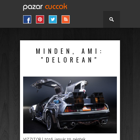
MINDEN, AMI:
"DELOREAN"
VIZZITOR
| 2016. január 29. péntek