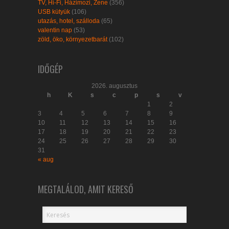
TV, Hi-Fi, Házimozi, Zene
(356)
USB kütyük
(106)
utazás, hotel, szálloda
(65)
valentin nap
(53)
zöld, öko, környezetbarát
(102)
IDŐGÉP
2026. augusztus
h
K
s
c
p
s
v
1
2
3
4
5
6
7
8
9
10
11
12
13
14
15
16
17
18
19
20
21
22
23
24
25
26
27
28
29
30
31
« aug
MEGTALÁLOD, AMIT KERESŐ