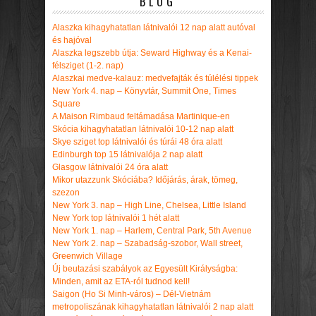
BLOG
Alaszka kihagyhatatlan látnivalói 12 nap alatt autóval
és hajóval
Alaszka legszebb útja: Seward Highway és a Kenai-
félsziget (1-2. nap)
Alaszkai medve-kalauz: medvefajták és túlélési tippek
New York 4. nap – Könyvtár, Summit One, Times
Square
A Maison Rimbaud feltámadása Martinique-en
Skócia kihagyhatatlan látnivalói 10-12 nap alatt
Skye sziget top látnivalói és túrái 48 óra alatt
Edinburgh top 15 látnivalója 2 nap alatt
Glasgow látnivalói 24 óra alatt
Mikor utazzunk Skóciába? Időjárás, árak, tömeg,
szezon
New York 3. nap – High Line, Chelsea, Little Island
New York top látnivalói 1 hét alatt
New York 1. nap – Harlem, Central Park, 5th Avenue
New York 2. nap – Szabadság-szobor, Wall street,
Greenwich Village
Új beutazási szabályok az Egyesült Királyságba:
Minden, amit az ETA-ról tudnod kell!
Saigon (Ho Si Minh-város) – Dél-Vietnám
metropoliszának kihagyhatatlan látnivalói 2 nap alatt