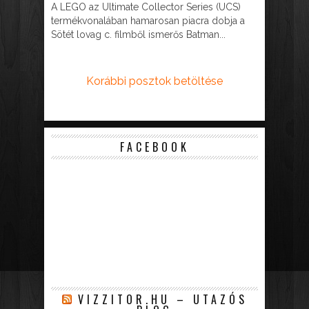
A LEGO az Ultimate Collector Series (UCS)
termékvonalában hamarosan piacra dobja a
Sötét lovag c. filmből ismerős Batman...
Korábbi posztok betöltése
FACEBOOK
VIZZITOR.HU – UTAZÓS