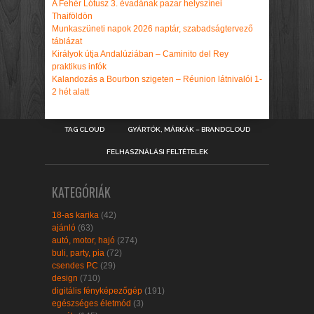
A Fehér Lótusz 3. évadának pazar helyszínei
Thaiföldön
Munkaszüneti napok 2026 naptár, szabadságtervező
táblázat
Királyok útja Andalúziában – Caminito del Rey
praktikus infók
Kalandozás a Bourbon szigeten – Réunion látnivalói 1-
2 hét alatt
TAG CLOUD
GYÁRTÓK, MÁRKÁK – BRANDCLOUD
FELHASZNÁLÁSI FELTÉTELEK
KATEGÓRIÁK
18-as karika
(42)
ajánló
(63)
autó, motor, hajó
(274)
buli, party, pia
(72)
csendes PC
(29)
design
(710)
digitális fényképezőgép
(191)
egészséges életmód
(3)