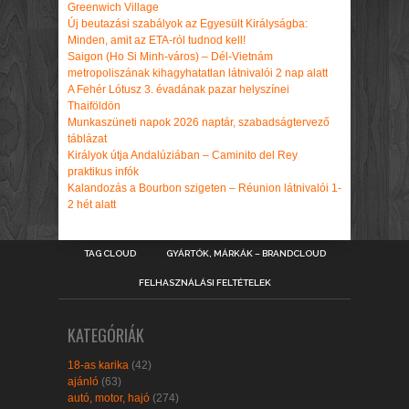
Greenwich Village
Új beutazási szabályok az Egyesült Királyságba:
Minden, amit az ETA-ról tudnod kell!
Saigon (Ho Si Minh-város) – Dél-Vietnám
metropoliszának kihagyhatatlan látnivalói 2 nap alatt
A Fehér Lótusz 3. évadának pazar helyszínei
Thaiföldön
Munkaszüneti napok 2026 naptár, szabadságtervező
táblázat
Királyok útja Andalúziában – Caminito del Rey
praktikus infók
Kalandozás a Bourbon szigeten – Réunion látnivalói 1-
2 hét alatt
TAG CLOUD
GYÁRTÓK, MÁRKÁK – BRANDCLOUD
FELHASZNÁLÁSI FELTÉTELEK
KATEGÓRIÁK
18-as karika
(42)
ajánló
(63)
autó, motor, hajó
(274)