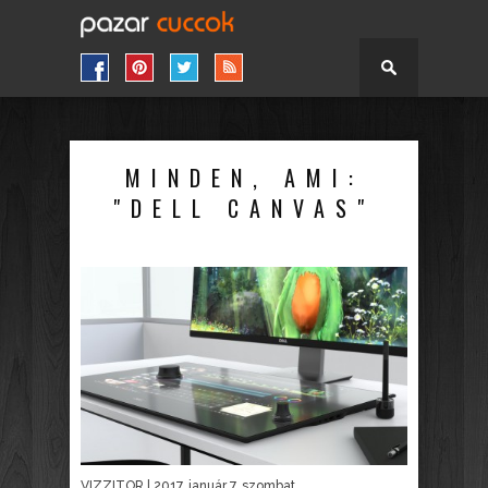
MINDEN, AMI:
"DELL CANVAS"
VIZZITOR
| 2017. január 7. szombat