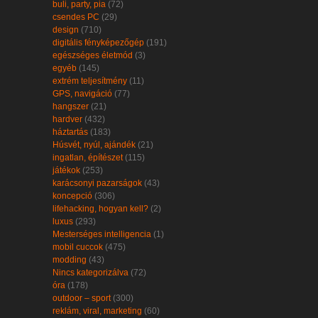
buli, party, pia
(72)
csendes PC
(29)
design
(710)
digitális fényképezőgép
(191)
egészséges életmód
(3)
egyéb
(145)
extrém teljesítmény
(11)
GPS, navigáció
(77)
hangszer
(21)
hardver
(432)
háztartás
(183)
Húsvét, nyúl, ajándék
(21)
ingatlan, építészet
(115)
játékok
(253)
karácsonyi pazarságok
(43)
koncepció
(306)
lifehacking, hogyan kell?
(2)
luxus
(293)
Mesterséges intelligencia
(1)
mobil cuccok
(475)
modding
(43)
Nincs kategorizálva
(72)
óra
(178)
outdoor – sport
(300)
reklám, viral, marketing
(60)