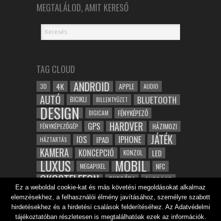
MEGTALÁLOD, AMIT KERESŐ
TAG CLOUD
ANDROID
4K
APPLE
3D
AUDIO
AUTÓ
BLUETOOTH
BICIKLI
BILLENTYŰZET
DESIGN
FÉNYKÉPEZŐ
DIGICAM
HARDVER
GPS
FÉNYKÉPEZŐGÉP
HÁZIMOZI
JÁTÉK
IOS
IPHONE
IPAD
HÁZTARTÁS
KAMERA
KONCEPCIÓ
LED
KONZOL
LUXUS
MOBIL
NFC
MEGAPIXEL
OKOSTELEFON
OKOSÓRA
OUTDOOR
Ez a weboldal cookie-kat és más követési megoldásokat alkalmaz
TABLET
SAMSUNG
SPORT
ROBOT
elemzésekhez, a felhasználói élmény javításához, személyre szabott
WIFI
TESZT
VIDEÓ
VÍZÁLLÓ
ZENE
ZÖLD
hirdetésekhez és a hirdetési csalások felderítéséhez. Az Adatvédelmi
ÓRA
ÉRINTŐKÉPERNYŐ
tájékoztatóban részletesen is megtalálhatóak ezek az információk.
ÉPÍTÉSZET