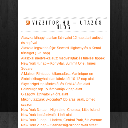
VIZZITOR.HU – UTAZÓS
BLOG
Alaszka kihagyhatatlan látnivalói 12 nap alatt autóval
és hajóval
Alaszka legszebb útja: Seward Highway és a Kenai-
félsziget (1-2. nap)
Alaszkai medve-kalauz: medvefajták és túlélési tippek
New York 4. nap – Könyvtár, Summit One, Times
Square
A Maison Rimbaud feltámadása Martinique-en
Skócia kihagyhatatlan látnivalói 10-12 nap alatt
Skye sziget top látnivalói és túrái 48 óra alatt
Edinburgh top 15 látnivalója 2 nap alatt
Glasgow látnivalói 24 óra alatt
Mikor utazzunk Skóciába? Időjárás, árak, tömeg,
szezon
New York 3. nap – High Line, Chelsea, Little Island
New York top látnivalói 1 hét alatt
New York 1. nap – Harlem, Central Park, 5th Avenue
New York 2. nap – Szabadság-szobor, Wall street,