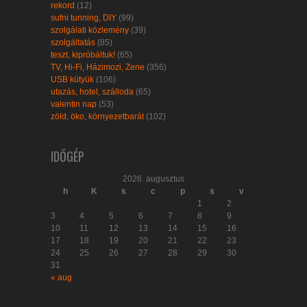
rekord
(12)
sufni tunning, DIY
(99)
szolgálati közlemény
(39)
szolgáltatás
(85)
teszt, kipróbáltuk!
(65)
TV, Hi-Fi, Házimozi, Zene
(356)
USB kütyük
(106)
utazás, hotel, szálloda
(65)
valentin nap
(53)
zöld, öko, környezetbarát
(102)
IDŐGÉP
2026. augusztus
h
K
s
c
p
s
v
1
2
3
4
5
6
7
8
9
10
11
12
13
14
15
16
17
18
19
20
21
22
23
24
25
26
27
28
29
30
31
« aug