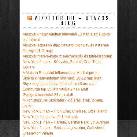
VIZZITOR.HU – UTAZÓS
BLOG
Alaszka kihagyhatatlan látnivalói 12 nap alatt autóval
és hajóval
Alaszka legszebb útja: Seward Highway és a Kenai-
félsziget (1-2. nap)
Alaszkai medve-kalauz: medvefajták és túlélési tippek
New York 4. nap – Könyvtár, Summit One, Times
Square
A Maison Rimbaud feltámadása Martinique-en
Skócia kihagyhatatlan látnivalói 10-12 nap alatt
Skye sziget top látnivalói és túrái 48 óra alatt
Edinburgh top 15 látnivalója 2 nap alatt
Glasgow látnivalói 24 óra alatt
Mikor utazzunk Skóciába? Időjárás, árak, tömeg,
szezon
New York 3. nap – High Line, Chelsea, Little Island
New York top látnivalói 1 hét alatt
New York 1. nap – Harlem, Central Park, 5th Avenue
New York 2. nap – Szabadság-szobor, Wall street,
Greenwich Village