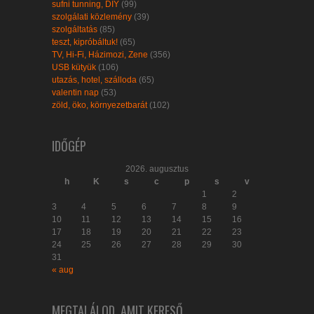
sufni tunning, DIY
(99)
szolgálati közlemény
(39)
szolgáltatás
(85)
teszt, kipróbáltuk!
(65)
TV, Hi-Fi, Házimozi, Zene
(356)
USB kütyük
(106)
utazás, hotel, szálloda
(65)
valentin nap
(53)
zöld, öko, környezetbarát
(102)
IDŐGÉP
2026. augusztus
h
K
s
c
p
s
v
1
2
3
4
5
6
7
8
9
10
11
12
13
14
15
16
17
18
19
20
21
22
23
24
25
26
27
28
29
30
31
« aug
MEGTALÁLOD, AMIT KERESŐ