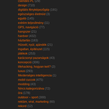
csendes PC
(29)
design
(710)
digitális fényképezőgép
(191)
egészséges életmód
(3)
egyéb
(145)
extrém teljesítmény
(11)
GPS, navigáció
(77)
hangszer
(21)
hardver
(432)
háztartás
(183)
Húsvét, nyúl, ajándék
(21)
ingatlan, építészet
(115)
játékok
(253)
karácsonyi pazarságok
(43)
koncepció
(306)
lifehacking, hogyan kell?
(2)
luxus
(293)
Mesterséges intelligencia
(1)
mobil cuccok
(475)
modding
(43)
Nincs kategorizálva
(72)
óra
(178)
outdoor – sport
(300)
reklám, viral, marketing
(60)
rekord
(12)