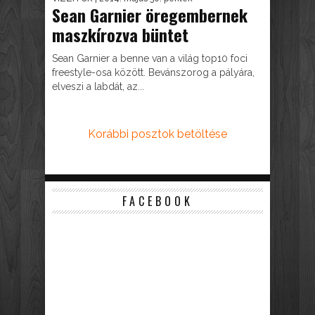
Sean Garnier öregembernek
maszkírozva büntet
Sean Garnier a benne van a világ top10 foci
freestyle-osa között. Bevánszorog a pályára,
elveszi a labdát, az...
Korábbi posztok betöltése
FACEBOOK