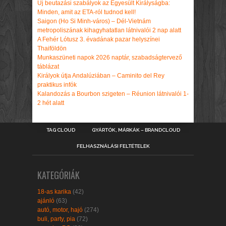
Új beutazási szabályok az Egyesült Királyságba:
Minden, amit az ETA-ról tudnod kell!
Saigon (Ho Si Minh-város) – Dél-Vietnám
metropoliszának kihagyhatatlan látnivalói 2 nap alatt
A Fehér Lótusz 3. évadának pazar helyszínei
Thaiföldön
Munkaszüneti napok 2026 naptár, szabadságtervező
táblázat
Királyok útja Andalúziában – Caminito del Rey
praktikus infók
Kalandozás a Bourbon szigeten – Réunion látnivalói 1-
2 hét alatt
TAG CLOUD
GYÁRTÓK, MÁRKÁK – BRANDCLOUD
FELHASZNÁLÁSI FELTÉTELEK
KATEGÓRIÁK
18-as karika
(42)
ajánló
(63)
autó, motor, hajó
(274)
buli, party, pia
(72)