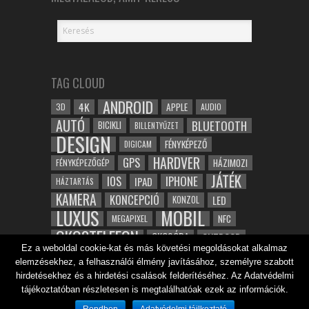
TAG CLOUD
ANDROID
4K
APPLE
3D
AUDIO
AUTÓ
BLUETOOTH
BICIKLI
BILLENTYŰZET
DESIGN
FÉNYKÉPEZŐ
DIGICAM
HARDVER
GPS
FÉNYKÉPEZŐGÉP
HÁZIMOZI
JÁTÉK
IOS
IPHONE
IPAD
HÁZTARTÁS
KAMERA
KONCEPCIÓ
LED
KONZOL
LUXUS
MOBIL
NFC
MEGAPIXEL
OKOSTELEFON
OKOSÓRA
OUTDOOR
Ez a weboldal cookie-kat és más követési megoldásokat alkalmaz
TABLET
SAMSUNG
SPORT
ROBOT
elemzésekhez, a felhasználói élmény javításához, személyre szabott
WIFI
TESZT
VIDEÓ
VÍZÁLLÓ
ZENE
ZÖLD
hirdetésekhez és a hirdetési csalások felderítéséhez. Az Adatvédelmi
ÓRA
ÉRINTŐKÉPERNYŐ
tájékoztatóban részletesen is megtalálhatóak ezek az információk.
ÉPÍTÉSZET