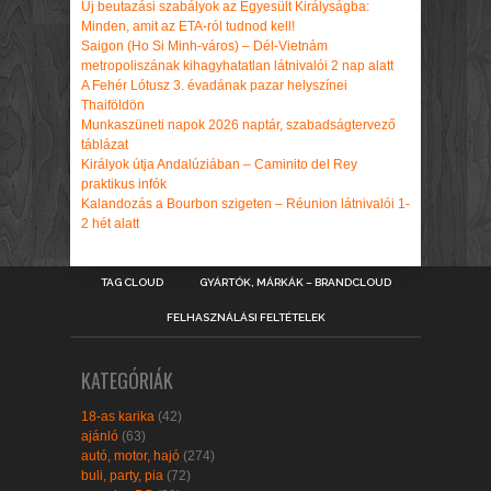
Új beutazási szabályok az Egyesült Királyságba:
Minden, amit az ETA-ról tudnod kell!
Saigon (Ho Si Minh-város) – Dél-Vietnám
metropoliszának kihagyhatatlan látnivalói 2 nap alatt
A Fehér Lótusz 3. évadának pazar helyszínei
Thaiföldön
Munkaszüneti napok 2026 naptár, szabadságtervező
táblázat
Királyok útja Andalúziában – Caminito del Rey
praktikus infók
Kalandozás a Bourbon szigeten – Réunion látnivalói 1-
2 hét alatt
TAG CLOUD
GYÁRTÓK, MÁRKÁK – BRANDCLOUD
FELHASZNÁLÁSI FELTÉTELEK
KATEGÓRIÁK
18-as karika
(42)
ajánló
(63)
autó, motor, hajó
(274)
buli, party, pia
(72)