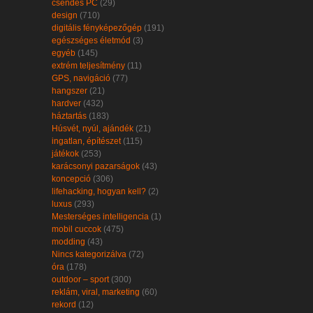
csendes PC
(29)
design
(710)
digitális fényképezőgép
(191)
egészséges életmód
(3)
egyéb
(145)
extrém teljesítmény
(11)
GPS, navigáció
(77)
hangszer
(21)
hardver
(432)
háztartás
(183)
Húsvét, nyúl, ajándék
(21)
ingatlan, építészet
(115)
játékok
(253)
karácsonyi pazarságok
(43)
koncepció
(306)
lifehacking, hogyan kell?
(2)
luxus
(293)
Mesterséges intelligencia
(1)
mobil cuccok
(475)
modding
(43)
Nincs kategorizálva
(72)
óra
(178)
outdoor – sport
(300)
reklám, viral, marketing
(60)
rekord
(12)