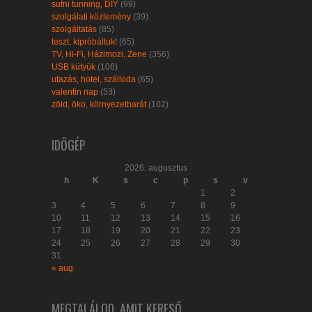
sufni tunning, DIY
(99)
szolgálati közlemény
(39)
szolgáltatás
(85)
teszt, kipróbáltuk!
(65)
TV, Hi-Fi, Házimozi, Zene
(356)
USB kütyük
(106)
utazás, hotel, szálloda
(65)
valentin nap
(53)
zöld, öko, környezetbarát
(102)
IDŐGÉP
2026. augusztus
h
K
s
c
p
s
v
1
2
3
4
5
6
7
8
9
10
11
12
13
14
15
16
17
18
19
20
21
22
23
24
25
26
27
28
29
30
31
« aug
MEGTALÁLOD, AMIT KERESŐ