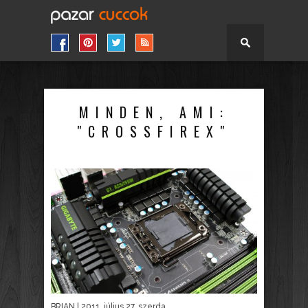
MINDEN, AMI:
"CROSSFIREX"
BRIAN
| 2011. július 27. szerda