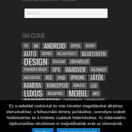
TAG CLOUD
ANDROID
4K
APPLE
3D
AUDIO
AUTÓ
BLUETOOTH
BICIKLI
BILLENTYŰZET
DESIGN
FÉNYKÉPEZŐ
DIGICAM
HARDVER
GPS
FÉNYKÉPEZŐGÉP
HÁZIMOZI
JÁTÉK
IOS
IPHONE
IPAD
HÁZTARTÁS
KAMERA
KONCEPCIÓ
LED
KONZOL
LUXUS
MOBIL
NFC
MEGAPIXEL
OKOSTELEFON
OKOSÓRA
OUTDOOR
Ez a weboldal cookie-kat és más követési megoldásokat alkalmaz
TABLET
SAMSUNG
SPORT
ROBOT
elemzésekhez, a felhasználói élmény javításához, személyre szabott
WIFI
TESZT
VIDEÓ
VÍZÁLLÓ
ZENE
ZÖLD
hirdetésekhez és a hirdetési csalások felderítéséhez. Az Adatvédelmi
ÓRA
ÉRINTŐKÉPERNYŐ
tájékoztatóban részletesen is megtalálhatóak ezek az információk.
ÉPÍTÉSZET