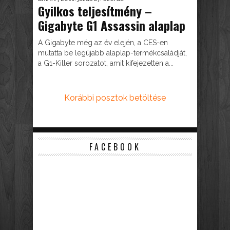
Gyilkos teljesítmény –
Gigabyte G1 Assassin alaplap
A Gigabyte még az év elején, a CES-en
mutatta be legújabb alaplap-termékcsaládját,
a G1-Killer sorozatot, amit kifejezetten a...
Korábbi posztok betöltése
FACEBOOK