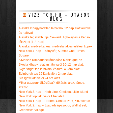
VIZZITOR.HU – UTAZÓS
BLOG
Alaszka kihagyhatatlan látnivalói 12 nap alatt autóval
és hajóval
Alaszka legszebb útja: Seward Highway és a Kenai-
félsziget (1-2. nap)
Alaszkai medve-kalauz: medvefajták és túlélési tippek
New York 4. nap – Könyvtár, Summit One, Times
Square
A Maison Rimbaud feltámadása Martinique-en
Skócia kihagyhatatlan látnivalói 10-12 nap alatt
Skye sziget top látnivalói és túrái 48 óra alatt
Edinburgh top 15 látnivalója 2 nap alatt
Glasgow látnivalói 24 óra alatt
Mikor utazzunk Skóciába? Időjárás, árak, tömeg,
szezon
New York 3. nap – High Line, Chelsea, Little Island
New York top látnivalói 1 hét alatt
New York 1. nap – Harlem, Central Park, 5th Avenue
New York 2. nap – Szabadság-szobor, Wall street,
Greenwich Village