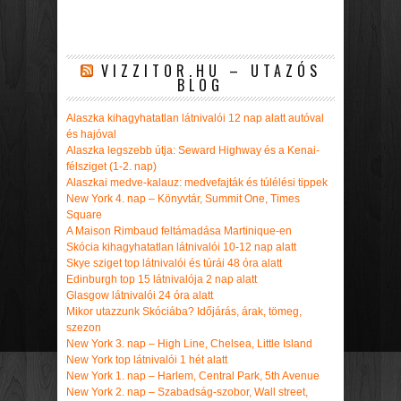
VIZZITOR.HU – UTAZÓS
BLOG
Alaszka kihagyhatatlan látnivalói 12 nap alatt autóval
és hajóval
Alaszka legszebb útja: Seward Highway és a Kenai-
félsziget (1-2. nap)
Alaszkai medve-kalauz: medvefajták és túlélési tippek
New York 4. nap – Könyvtár, Summit One, Times
Square
A Maison Rimbaud feltámadása Martinique-en
Skócia kihagyhatatlan látnivalói 10-12 nap alatt
Skye sziget top látnivalói és túrái 48 óra alatt
Edinburgh top 15 látnivalója 2 nap alatt
Glasgow látnivalói 24 óra alatt
Mikor utazzunk Skóciába? Időjárás, árak, tömeg,
szezon
New York 3. nap – High Line, Chelsea, Little Island
New York top látnivalói 1 hét alatt
New York 1. nap – Harlem, Central Park, 5th Avenue
New York 2. nap – Szabadság-szobor, Wall street,