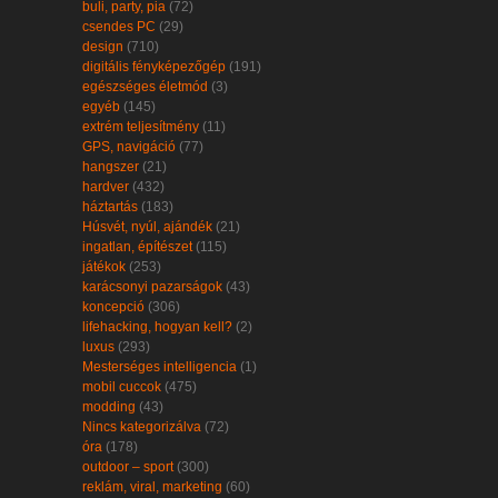
buli, party, pia
(72)
csendes PC
(29)
design
(710)
digitális fényképezőgép
(191)
egészséges életmód
(3)
egyéb
(145)
extrém teljesítmény
(11)
GPS, navigáció
(77)
hangszer
(21)
hardver
(432)
háztartás
(183)
Húsvét, nyúl, ajándék
(21)
ingatlan, építészet
(115)
játékok
(253)
karácsonyi pazarságok
(43)
koncepció
(306)
lifehacking, hogyan kell?
(2)
luxus
(293)
Mesterséges intelligencia
(1)
mobil cuccok
(475)
modding
(43)
Nincs kategorizálva
(72)
óra
(178)
outdoor – sport
(300)
reklám, viral, marketing
(60)