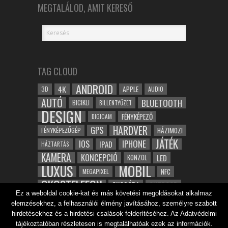
MEGTALÁLOD, AMIT KERESŐ
TAG CLOUD
ANDROID
4K
APPLE
3D
AUDIO
AUTÓ
BLUETOOTH
BICIKLI
BILLENTYŰZET
DESIGN
FÉNYKÉPEZŐ
DIGICAM
HARDVER
GPS
FÉNYKÉPEZŐGÉP
HÁZIMOZI
JÁTÉK
IOS
IPHONE
IPAD
HÁZTARTÁS
KAMERA
KONCEPCIÓ
LED
KONZOL
LUXUS
MOBIL
NFC
MEGAPIXEL
OKOSTELEFON
OKOSÓRA
OUTDOOR
Ez a weboldal cookie-kat és más követési megoldásokat alkalmaz
TABLET
SAMSUNG
SPORT
ROBOT
elemzésekhez, a felhasználói élmény javításához, személyre szabott
WIFI
TESZT
VIDEÓ
VÍZÁLLÓ
ZENE
ZÖLD
hirdetésekhez és a hirdetési csalások felderítéséhez. Az Adatvédelmi
ÓRA
ÉRINTŐKÉPERNYŐ
tájékoztatóban részletesen is megtalálhatóak ezek az információk.
ÉPÍTÉSZET