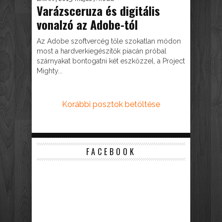
Varázsceruza és digitális
vonalzó az Adobe-tól
Az Adobe szoftvercég tőle szokatlan módon
most a hardverkiegészítők piacán próbal
szárnyakat bontogatni két eszközzel, a Project
Mighty...
Korábbi posztok betöltése
FACEBOOK