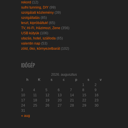
rekord
(12)
sufni tunning, DIY
(99)
szolgálati közlemény
(39)
szolgáltatás
(85)
teszt, kipróbáltuk!
(65)
TV, Hi-Fi, Házimozi, Zene
(356)
USB kütyük
(106)
utazás, hotel, szálloda
(65)
valentin nap
(53)
zöld, öko, környezetbarát
(102)
IDŐGÉP
2026. augusztus
h
K
s
c
p
s
v
1
2
3
4
5
6
7
8
9
10
11
12
13
14
15
16
17
18
19
20
21
22
23
24
25
26
27
28
29
30
31
« aug