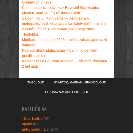
Greenwich Village
Új beutazási szabályok az Egyesült Királyságba:
Minden, amit az ETA-ról tudnod kell!
Saigon (Ho Si Minh-város) – Dél-Vietnám
metropoliszának kihagyhatatlan látnivalói 2 nap alatt
A Fehér Lótusz 3. évadának pazar helyszínei
Thaiföldön
Munkaszüneti napok 2026 naptár, szabadságtervező
táblázat
Királyok útja Andalúziában – Caminito del Rey
praktikus infók
Kalandozás a Bourbon szigeten – Réunion látnivalói 1-
2 hét alatt
TAG CLOUD
GYÁRTÓK, MÁRKÁK – BRANDCLOUD
FELHASZNÁLÁSI FELTÉTELEK
KATEGÓRIÁK
18-as karika
(42)
ajánló
(63)
autó, motor, hajó
(274)