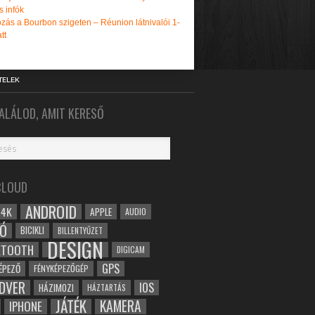
s infók
zás a Bourbon szigeten – Réunion látnivalói 1-
tt
TELEK
ALÁLOD, AMIT KERESŐ
CLOUD
ANDROID
4K
APPLE
AUDIO
Ó
BICIKLI
BILLENTYŰZET
DESIGN
ETOOTH
DIGICAM
GPS
ÉPEZŐ
FÉNYKÉPEZŐGÉP
DVER
IOS
HÁZIMOZI
HÁZTARTÁS
JÁTÉK
KAMERA
IPHONE