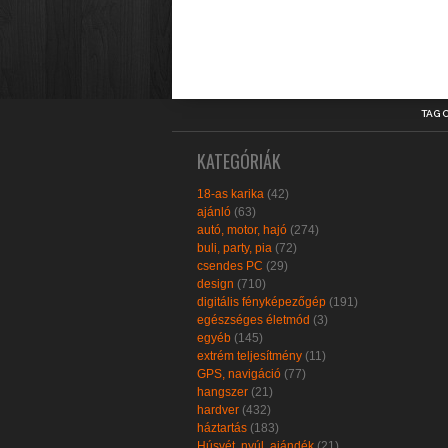
TAG 
KATEGÓRIÁK
18-as karika
(42)
ajánló
(63)
autó, motor, hajó
(274)
buli, party, pia
(72)
csendes PC
(29)
design
(710)
digitális fényképezőgép
(191)
egészséges életmód
(3)
egyéb
(145)
extrém teljesítmény
(11)
GPS, navigáció
(77)
hangszer
(21)
hardver
(432)
háztartás
(183)
Húsvét, nyúl, ajándék
(21)