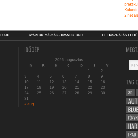
praktiku
Kalando
2 hét ala
CLOUD
GYÁRTÓK, MÁRKÁK – BRANDCLOUD
FELHASZNÁLÁSI FELTÉ
IDŐGÉP
MEGT
2026. augusztus
h
K
s
c
p
s
v
1
2
3
4
5
6
7
8
9
TAG 
10
11
12
13
14
15
16
17
18
19
20
21
22
23
3D
24
25
26
27
28
29
30
31
AUT
« aug
BLU
FÉNYK
HAR
IPAD