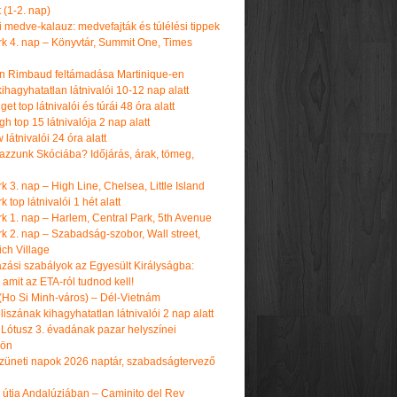
t (1-2. nap)
i medve-kalauz: medvefajták és túlélési tippek
k 4. nap – Könyvtár, Summit One, Times
n Rimbaud feltámadása Martinique-en
ihagyhatatlan látnivalói 10-12 nap alatt
get top látnivalói és túrái 48 óra alatt
h top 15 látnivalója 2 nap alatt
látnivalói 24 óra alatt
tazzunk Skóciába? Időjárás, árak, tömeg,
 3. nap – High Line, Chelsea, Little Island
 top látnivalói 1 hét alatt
k 1. nap – Harlem, Central Park, 5th Avenue
k 2. nap – Szabadság-szobor, Wall street,
ch Village
azási szabályok az Egyesült Királyságba:
amit az ETA-ról tudnod kell!
(Ho Si Minh-város) – Dél-Vietnám
iszának kihagyhatatlan látnivalói 2 nap alatt
 Lótusz 3. évadának pazar helyszínei
dön
üneti napok 2026 naptár, szabadságtervező
k útja Andalúziában – Caminito del Rey