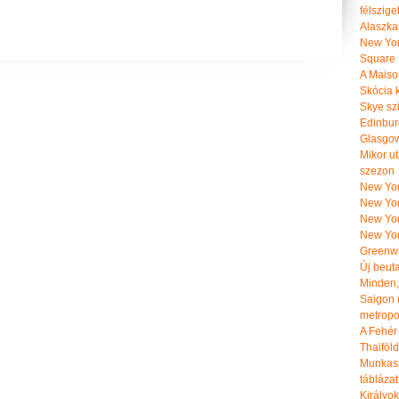
félszige
Alaszka
New Yor
Square
A Maiso
Skócia k
Skye szi
Edinburg
Glasgow 
Mikor u
szezon
New York
New York
New Yor
New Yor
Greenwi
Új beut
Minden, 
Saigon 
metropol
A Fehér
Thaiföl
Munkasz
táblázat
Királyo