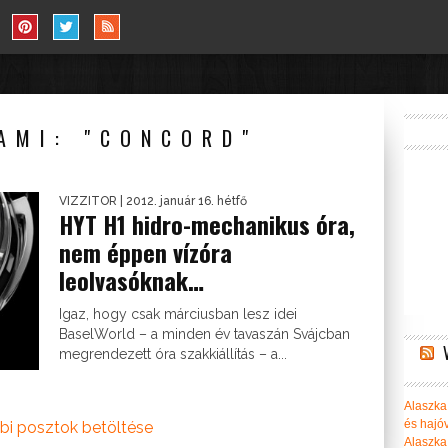
AMI: "CONCORD"
VIZZITOR
| 2012. január 16. hétfő
HYT H1 hidro-mechanikus óra,
nem éppen vízóra
leolvasóknak…
Igaz, hogy csak márciusban lesz idei
BaselWorld – a minden év tavaszán Svájcban
megrendezett óra szakkiállítás – a...
Alaszka 
és hajó
bi posztok betöltése
Alaszka