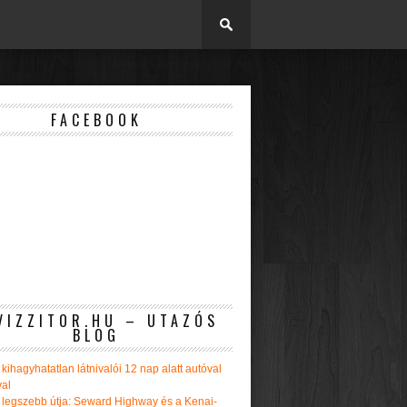
FACEBOOK
VIZZITOR.HU – UTAZÓS
BLOG
kihagyhatatlan látnivalói 12 nap alatt autóval
val
 legszebb útja: Seward Highway és a Kenai-