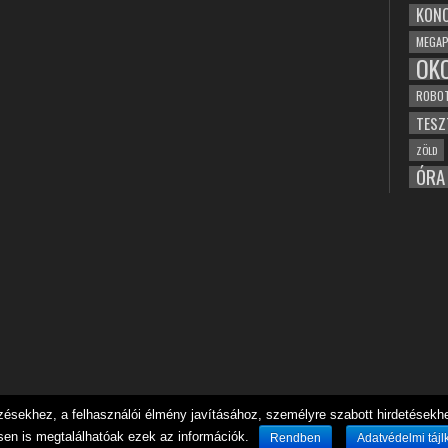
KONC
MEGAP
OK
ROBO
TESZ
ZÖLD
ÓRA
sekhez, a felhasználói élmény javításához, személyre szabott hirdetésekhez
sen is megtalálhatóak ezek az információk.
Rendben
Adatvédelmi tájl