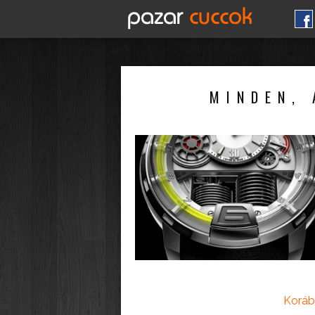
MINDEN, 
Koráb