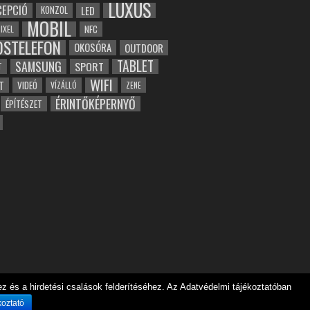
LUXUS
EPCIÓ
LED
KONZOL
MOBIL
NFC
IXEL
OSTELEFON
OKOSÓRA
OUTDOOR
TABLET
SAMSUNG
SPORT
T
WIFI
T
VIDEÓ
VÍZÁLLÓ
ZENE
ÉRINTŐKÉPERNYŐ
ÉPÍTÉSZET
 és a hirdetési csalások felderítéséhez. Az Adatvédelmi tájékoztatóban
koztató