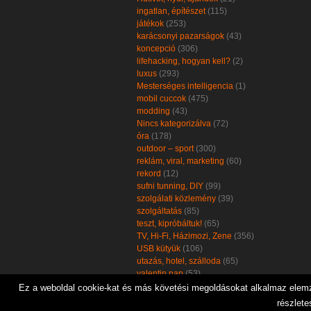
ingatlan, építészet
(115)
játékok
(253)
karácsonyi pazarságok
(43)
koncepció
(306)
lifehacking, hogyan kell?
(2)
luxus
(293)
Mesterséges intelligencia
(1)
mobil cuccok
(475)
modding
(43)
Nincs kategorizálva
(72)
óra
(178)
outdoor – sport
(300)
reklám, viral, marketing
(60)
rekord
(12)
sufni tunning, DIY
(99)
szolgálati közlemény
(39)
szolgáltatás
(85)
teszt, kipróbáltuk!
(65)
TV, Hi-Fi, Házimozi, Zene
(356)
USB kütyük
(106)
utazás, hotel, szálloda
(65)
valentin nap
(53)
zöld, öko, környezetbarát
(102)
Ez a weboldal cookie-kat és más követési megoldásokat alkalmaz elemzé
részlete