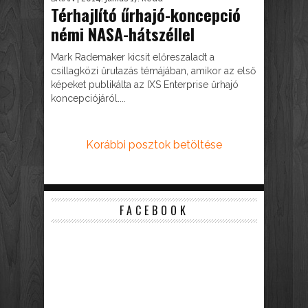
Térhajlító űrhajó-koncepció
némi NASA-hátszéllel
Mark Rademaker kicsit előreszaladt a
csillagközi űrutazás témájában, amikor az első
képeket publikálta az IXS Enterprise űrhajó
koncepciójáról....
Korábbi posztok betöltése
FACEBOOK