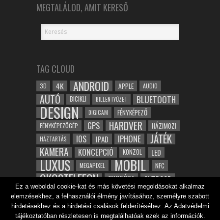
MEGTALÁLOD, AMIT KERESŐ
TAG CLOUD
ANDROID
4K
APPLE
3D
AUDIO
AUTÓ
BLUETOOTH
BICIKLI
BILLENTYŰZET
DESIGN
FÉNYKÉPEZŐ
DIGICAM
HARDVER
GPS
FÉNYKÉPEZŐGÉP
HÁZIMOZI
JÁTÉK
IOS
IPHONE
IPAD
HÁZTARTÁS
KAMERA
KONCEPCIÓ
LED
KONZOL
LUXUS
MOBIL
NFC
MEGAPIXEL
OKOSTELEFON
OKOSÓRA
OUTDOOR
Ez a weboldal cookie-kat és más követési megoldásokat alkalmaz
TABLET
SAMSUNG
SPORT
ROBOT
elemzésekhez, a felhasználói élmény javításához, személyre szabott
WIFI
TESZT
VIDEÓ
VÍZÁLLÓ
ZENE
ZÖLD
hirdetésekhez és a hirdetési csalások felderítéséhez. Az Adatvédelmi
ÓRA
ÉRINTŐKÉPERNYŐ
tájékoztatóban részletesen is megtalálhatóak ezek az információk.
ÉPÍTÉSZET