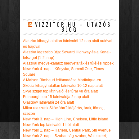
VIZZITOR.HU – UTAZÓS
BLOG
Alaszka kihagyhatatlan látnivalói 12 nap alatt autóval
és hajóval
Alaszka legszebb útja: Seward Highway és a Kenai-
félsziget (1-2. nap)
Alaszkai medve-kalauz: medvefajták és túlélési tippek
New York 4. nap – Könyvtár, Summit One, Times
Square
A Maison Rimbaud feltámadása Martinique-en
Skócia kihagyhatatlan látnivalói 10-12 nap alatt
Skye sziget top látnivalói és túrái 48 óra alatt
Edinburgh top 15 látnivalója 2 nap alatt
Glasgow látnivalói 24 óra alatt
Mikor utazzunk Skóciába? Időjárás, árak, tömeg,
szezon
New York 3. nap – High Line, Chelsea, Little Island
New York top látnivalói 1 hét alatt
New York 1. nap – Harlem, Central Park, 5th Avenue
New York 2. nap – Szabadság-szobor, Wall street,