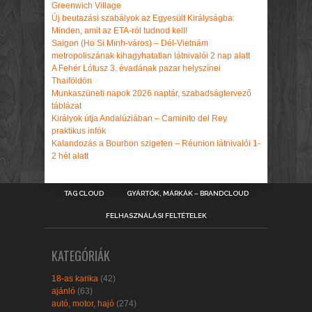
Greenwich Village
Új beutazási szabályok az Egyesült Királyságba:
Minden, amit az ETA-ról tudnod kell!
Saigon (Ho Si Minh-város) – Dél-Vietnám
metropoliszának kihagyhatatlan látnivalói 2 nap alatt
A Fehér Lótusz 3. évadának pazar helyszínei
Thaiföldön
Munkaszüneti napok 2026 naptár, szabadságtervező
táblázat
Királyok útja Andalúziában – Caminito del Rey
praktikus infók
Kalandozás a Bourbon szigeten – Réunion látnivalói 1-
2 hét alatt
TAG CLOUD
GYÁRTÓK, MÁRKÁK – BRANDCLOUD
FELHASZNÁLÁSI FELTÉTELEK
KATEGÓRIÁK
18-as karika
(42)
ajánló
(63)
autó, motor, hajó
(274)