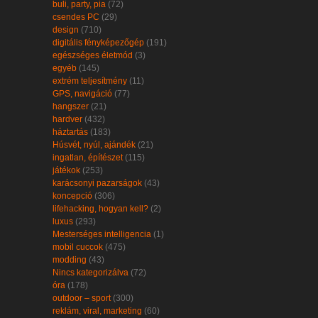
buli, party, pia
(72)
csendes PC
(29)
design
(710)
digitális fényképezőgép
(191)
egészséges életmód
(3)
egyéb
(145)
extrém teljesítmény
(11)
GPS, navigáció
(77)
hangszer
(21)
hardver
(432)
háztartás
(183)
Húsvét, nyúl, ajándék
(21)
ingatlan, építészet
(115)
játékok
(253)
karácsonyi pazarságok
(43)
koncepció
(306)
lifehacking, hogyan kell?
(2)
luxus
(293)
Mesterséges intelligencia
(1)
mobil cuccok
(475)
modding
(43)
Nincs kategorizálva
(72)
óra
(178)
outdoor – sport
(300)
reklám, viral, marketing
(60)