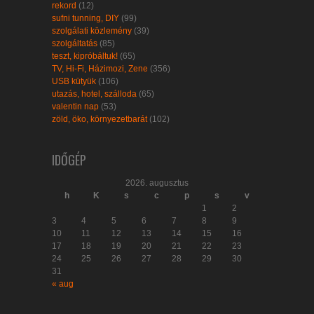
rekord
(12)
sufni tunning, DIY
(99)
szolgálati közlemény
(39)
szolgáltatás
(85)
teszt, kipróbáltuk!
(65)
TV, Hi-Fi, Házimozi, Zene
(356)
USB kütyük
(106)
utazás, hotel, szálloda
(65)
valentin nap
(53)
zöld, öko, környezetbarát
(102)
IDŐGÉP
2026. augusztus
h
K
s
c
p
s
v
1
2
3
4
5
6
7
8
9
10
11
12
13
14
15
16
17
18
19
20
21
22
23
24
25
26
27
28
29
30
31
« aug