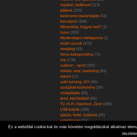
ingatlan, építészet
(115)
játékok
(253)
karácsonyi pazarságok
(43)
koncepció
(306)
lifehacking, hogyan kell?
(2)
luxus
(293)
Mesterséges intelligencia
(1)
mobil cuccok
(475)
modding
(43)
Nincs kategorizálva
(72)
óra
(178)
outdoor – sport
(300)
reklám, viral, marketing
(60)
rekord
(12)
sufni tunning, DIY
(99)
szolgálati közlemény
(39)
szolgáltatás
(85)
teszt, kipróbáltuk!
(65)
TV, Hi-Fi, Házimozi, Zene
(356)
USB kütyük
(106)
utazás, hotel, szálloda
(65)
valentin nap
(53)
zöld, öko, környezetbarát
(102)
Ez a weboldal cookie-kat és más követési megoldásokat alkalmaz elemzé
részlete