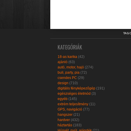
TAG 
KATEGÓRIÁK
18-as karika
(42)
ajánló
(63)
autó, motor, hajó
(274)
buli, party, pia
(72)
csendes PC
(29)
design
(710)
digitális fényképezőgép
(191)
egészséges életmód
(3)
egyéb
(145)
extrém teljesítmény
(11)
GPS, navigáció
(77)
hangszer
(21)
hardver
(432)
háztartás
(183)
Húsvét, nyúl, ajándék
(21)