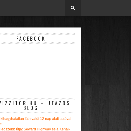
FACEBOOK
VIZZITOR.HU – UTAZÓS
BLOG
kihagyhatatlan látnivalói 12 nap alatt autóval
val
 legszebb útja: Seward Highway és a Kenai-