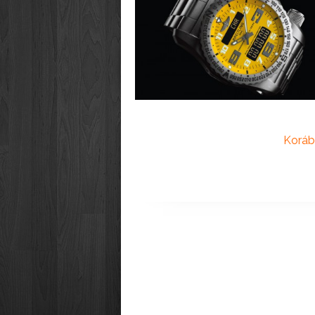
Koráb