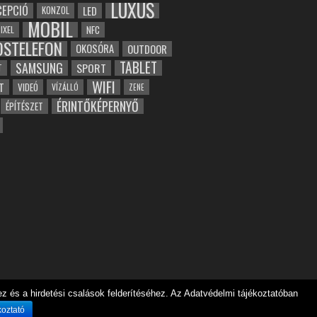
LUXUS
EPCIÓ
LED
KONZOL
MOBIL
NFC
IXEL
OSTELEFON
OKOSÓRA
OUTDOOR
TABLET
SAMSUNG
SPORT
T
WIFI
T
VIDEÓ
VÍZÁLLÓ
ZENE
ÉRINTŐKÉPERNYŐ
ÉPÍTÉSZET
 és a hirdetési csalások felderítéséhez. Az Adatvédelmi tájékoztatóban
koztató