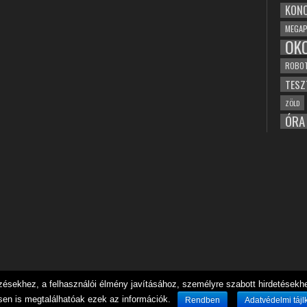
KONC
MEGAP
OK
ROBO
TESZ
ZÖLD
ÓRA
sekhez, a felhasználói élmény javításához, személyre szabott hirdetésekhez
sen is megtalálhatóak ezek az információk.
Rendben
Adatvédelmi tájl