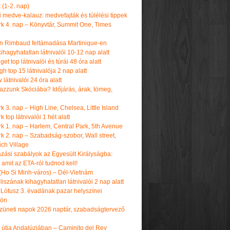
t (1-2. nap)
i medve-kalauz: medvefajták és túlélési tippek
k 4. nap – Könyvtár, Summit One, Times
n Rimbaud feltámadása Martinique-en
ihagyhatatlan látnivalói 10-12 nap alatt
get top látnivalói és túrái 48 óra alatt
h top 15 látnivalója 2 nap alatt
látnivalói 24 óra alatt
tazzunk Skóciába? Időjárás, árak, tömeg,
 3. nap – High Line, Chelsea, Little Island
 top látnivalói 1 hét alatt
k 1. nap – Harlem, Central Park, 5th Avenue
k 2. nap – Szabadság-szobor, Wall street,
ch Village
azási szabályok az Egyesült Királyságba:
amit az ETA-ról tudnod kell!
(Ho Si Minh-város) – Dél-Vietnám
iszának kihagyhatatlan látnivalói 2 nap alatt
 Lótusz 3. évadának pazar helyszínei
dön
üneti napok 2026 naptár, szabadságtervező
k útja Andalúziában – Caminito del Rey