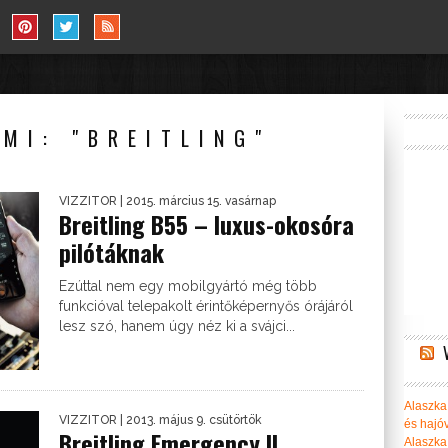
MI: "BREITLING"
VIZZITOR
| 2015. március 15. vasárnap
Breitling B55 – luxus-okosóra
pilótáknak
Ezúttal nem egy mobilgyártó még több
funkcióval telepakolt érintőképernyős órájáról
lesz szó, hanem úgy néz ki a svájci...
Alaszka 
VIZZITOR
| 2013. május 9. csütörtök
és hajó
Breitling Emergency II
Alaszka