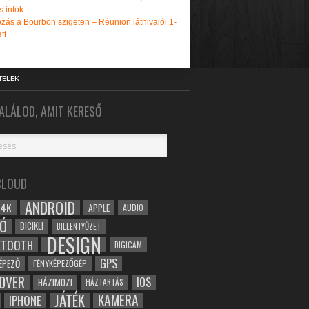
s infók
zás a Bourbon szigeten – Réunion látnivalói 1-
tt
TELEK
ALÁLOD, AMIT KERESŐ
CLOUD
ANDROID
4K
APPLE
AUDIO
Ó
BICIKLI
BILLENTYŰZET
DESIGN
ETOOTH
DIGICAM
GPS
ÉPEZŐ
FÉNYKÉPEZŐGÉP
DVER
IOS
HÁZIMOZI
HÁZTARTÁS
JÁTÉK
KAMERA
IPHONE