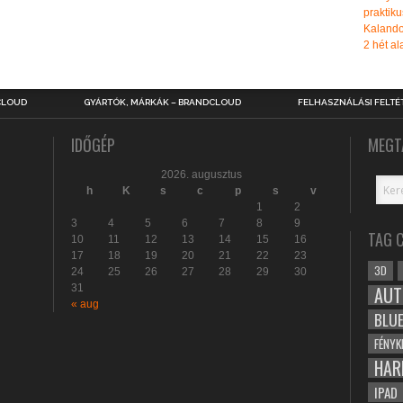
praktiku
Kalando
2 hét ala
CLOUD
GYÁRTÓK, MÁRKÁK – BRANDCLOUD
FELHASZNÁLÁSI FELTÉ
IDŐGÉP
MEGT
2026. augusztus
h
K
s
c
p
s
v
1
2
3
4
5
6
7
8
9
TAG 
10
11
12
13
14
15
16
17
18
19
20
21
22
23
3D
24
25
26
27
28
29
30
31
AUT
« aug
BLU
FÉNYK
HAR
IPAD