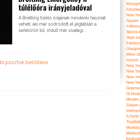
félszige
túlélőóra irányjeladóval
Alaszka
New Yor
A Breitling túlélő órájának mindenki hasznát
Square
veheti, aki már sodródott el jégtáblán a
A Maiso
sarkkörön túl, indult már sivatagi...
Skócia k
Skye szi
Edinburg
Glasgow 
Mikor u
szezon
bi posztok betöltése
New York
New York
New Yor
New Yor
Greenwi
Új beut
Minden, 
Saigon 
metropol
A Fehér
Thaiföl
Munkasz
táblázat
Királyo