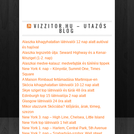
VIZZITOR.HU – UTAZÓS
BLOG
Alaszka kihagyhatatlan látnivalói 12 nap alatt autóval
és hajóval
Alaszka legszebb útja: Seward Highway és a Kenai-
félsziget (1-2. nap)
Alaszkai medve-kalauz: medvefajták és túlélési tippek
New York 4. nap – Könyvtár, Summit One, Times
Square
A Maison Rimbaud feltámadása Martinique-en
Skócia kihagyhatatlan látnivalói 10-12 nap alatt
Skye sziget top látnivalói és túrái 48 óra alatt
Edinburgh top 15 látnivalója 2 nap alatt
Glasgow látnivalói 24 óra alatt
Mikor utazzunk Skóciába? Időjárás, árak, tömeg,
szezon
New York 3. nap – High Line, Chelsea, Little Island
New York top látnivalói 1 hét alatt
New York 1. nap – Harlem, Central Park, 5th Avenue
New York 2. nap – Szabadság-szobor, Wall street,