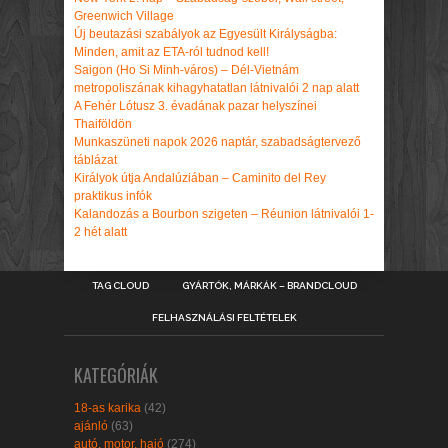
Greenwich Village
Új beutazási szabályok az Egyesült Királyságba:
Minden, amit az ETA-ról tudnod kell!
Saigon (Ho Si Minh-város) – Dél-Vietnám
metropoliszának kihagyhatatlan látnivalói 2 nap alatt
A Fehér Lótusz 3. évadának pazar helyszínei
Thaiföldön
Munkaszüneti napok 2026 naptár, szabadságtervező
táblázat
Királyok útja Andalúziában – Caminito del Rey
praktikus infók
Kalandozás a Bourbon szigeten – Réunion látnivalói 1-
2 hét alatt
TAG CLOUD
GYÁRTÓK, MÁRKÁK – BRANDCLOUD
FELHASZNÁLÁSI FELTÉTELEK
KATEGÓRIÁK
18-as karika
(42)
ajánló
(63)
autó, motor, hajó
(274)