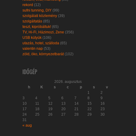
rekord
(12)
sufni tunning, DIY
(99)
szolgálati közlemény
(39)
szolgáltatás
(85)
teszt, kipróbáltuk!
(65)
TV, Hi-Fi, Házimozi, Zene
(356)
USB kütyük
(106)
utazás, hotel, szálloda
(65)
valentin nap
(53)
zöld, öko, környezetbarát
(102)
IDŐGÉP
2026. augusztus
h
K
s
c
p
s
v
1
2
3
4
5
6
7
8
9
10
11
12
13
14
15
16
17
18
19
20
21
22
23
24
25
26
27
28
29
30
31
« aug