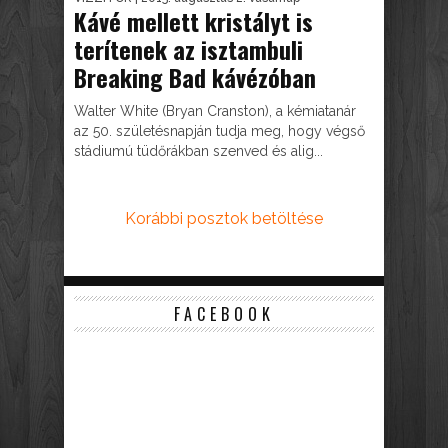
Kávé mellett kristályt is
terítenek az isztambuli
Breaking Bad kávézóban
Walter White (Bryan Cranston), a kémiatanár
az 50. születésnapján tudja meg, hogy végső
stádiumú tüdőrákban szenved és alig...
Korábbi posztok betöltése
FACEBOOK