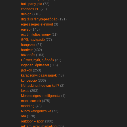
buli, party, pia
(72)
csendes PC
(29)
design
(710)
digitális fényképezőgép
(191)
egészséges életmód
(3)
egyéb
(145)
extrém teljesítmény
(11)
GPS, navigáció
(77)
hangszer
(21)
hardver
(432)
háztartás
(183)
Húsvét, nyúl, ajándék
(21)
ingatlan, építészet
(115)
játékok
(253)
karácsonyi pazarságok
(43)
koncepció
(306)
lifehacking, hogyan kell?
(2)
luxus
(293)
Mesterséges intelligencia
(1)
mobil cuccok
(475)
modding
(43)
Nincs kategorizálva
(72)
óra
(178)
outdoor – sport
(300)
reklám, viral, marketing
(60)