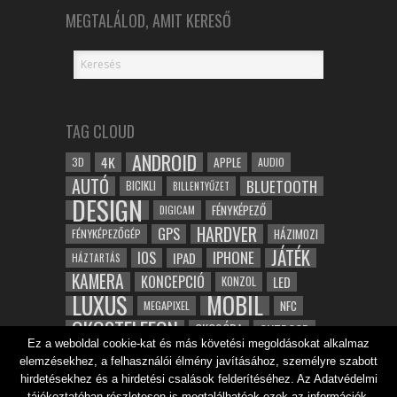
MEGTALÁLOD, AMIT KERESŐ
TAG CLOUD
ANDROID
4K
APPLE
3D
AUDIO
AUTÓ
BLUETOOTH
BICIKLI
BILLENTYŰZET
DESIGN
FÉNYKÉPEZŐ
DIGICAM
HARDVER
GPS
FÉNYKÉPEZŐGÉP
HÁZIMOZI
JÁTÉK
IOS
IPHONE
IPAD
HÁZTARTÁS
KAMERA
KONCEPCIÓ
LED
KONZOL
LUXUS
MOBIL
NFC
MEGAPIXEL
OKOSTELEFON
OKOSÓRA
OUTDOOR
Ez a weboldal cookie-kat és más követési megoldásokat alkalmaz
TABLET
SAMSUNG
SPORT
ROBOT
elemzésekhez, a felhasználói élmény javításához, személyre szabott
WIFI
TESZT
VIDEÓ
VÍZÁLLÓ
ZENE
ZÖLD
hirdetésekhez és a hirdetési csalások felderítéséhez. Az Adatvédelmi
tájékoztatóban részletesen is megtalálhatóak ezek az információk.