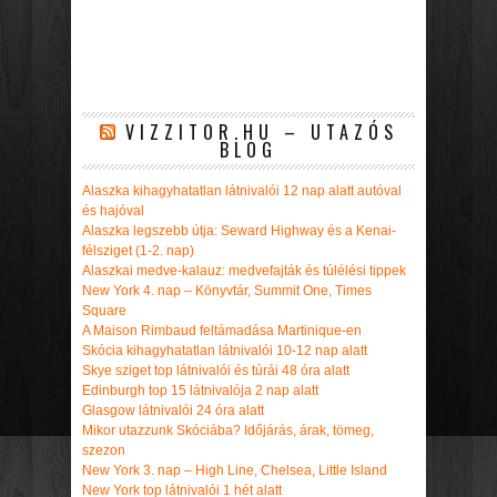
VIZZITOR.HU – UTAZÓS
BLOG
Alaszka kihagyhatatlan látnivalói 12 nap alatt autóval
és hajóval
Alaszka legszebb útja: Seward Highway és a Kenai-
félsziget (1-2. nap)
Alaszkai medve-kalauz: medvefajták és túlélési tippek
New York 4. nap – Könyvtár, Summit One, Times
Square
A Maison Rimbaud feltámadása Martinique-en
Skócia kihagyhatatlan látnivalói 10-12 nap alatt
Skye sziget top látnivalói és túrái 48 óra alatt
Edinburgh top 15 látnivalója 2 nap alatt
Glasgow látnivalói 24 óra alatt
Mikor utazzunk Skóciába? Időjárás, árak, tömeg,
szezon
New York 3. nap – High Line, Chelsea, Little Island
New York top látnivalói 1 hét alatt