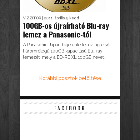
VIZZITOR
| 2011. április 5. kedd
100GB-os újraírható Blu-ray
lemez a Panasonic-tól
A Panasonic Japan bejelentette a világ első
háromrétegű 100GB kapacitású Blu-ray
lemezét, mely a BD-RE XL 100GB nevet...
Korábbi posztok betöltése
FACEBOOK