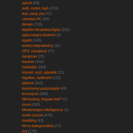
ajánló
(63)
autó, motor, hajó
(274)
buli, party, pia
(72)
csendes PC
(29)
design
(710)
digitális fényképezőgép
(191)
egészséges életmód
(3)
egyéb
(145)
extrém teljesítmény
(11)
GPS, navigáció
(77)
hangszer
(21)
hardver
(432)
háztartás
(183)
Húsvét, nyúl, ajándék
(21)
ingatlan, építészet
(115)
játékok
(253)
karácsonyi pazarságok
(43)
koncepció
(306)
lifehacking, hogyan kell?
(2)
luxus
(293)
Mesterséges intelligencia
(1)
mobil cuccok
(475)
modding
(43)
Nincs kategorizálva
(72)
óra
(178)