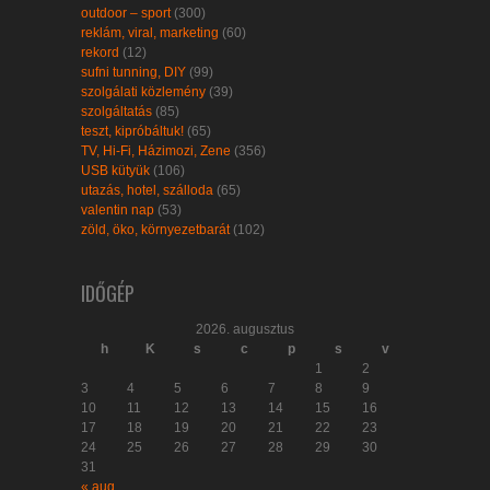
outdoor – sport
(300)
reklám, viral, marketing
(60)
rekord
(12)
sufni tunning, DIY
(99)
szolgálati közlemény
(39)
szolgáltatás
(85)
teszt, kipróbáltuk!
(65)
TV, Hi-Fi, Házimozi, Zene
(356)
USB kütyük
(106)
utazás, hotel, szálloda
(65)
valentin nap
(53)
zöld, öko, környezetbarát
(102)
IDŐGÉP
2026. augusztus
h
K
s
c
p
s
v
1
2
3
4
5
6
7
8
9
10
11
12
13
14
15
16
17
18
19
20
21
22
23
24
25
26
27
28
29
30
31
« aug