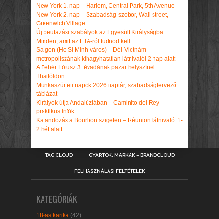
New York 1. nap – Harlem, Central Park, 5th Avenue
New York 2. nap – Szabadság-szobor, Wall street,
Greenwich Village
Új beutazási szabályok az Egyesült Királyságba:
Minden, amit az ETA-ról tudnod kell!
Saigon (Ho Si Minh-város) – Dél-Vietnám
metropoliszának kihagyhatatlan látnivalói 2 nap alatt
A Fehér Lótusz 3. évadának pazar helyszínei
Thaiföldön
Munkaszüneti napok 2026 naptár, szabadságtervező
táblázat
Királyok útja Andalúziában – Caminito del Rey
praktikus infók
Kalandozás a Bourbon szigeten – Réunion látnivalói 1-
2 hét alatt
TAG CLOUD
GYÁRTÓK, MÁRKÁK – BRANDCLOUD
FELHASZNÁLÁSI FELTÉTELEK
KATEGÓRIÁK
18-as karika
(42)