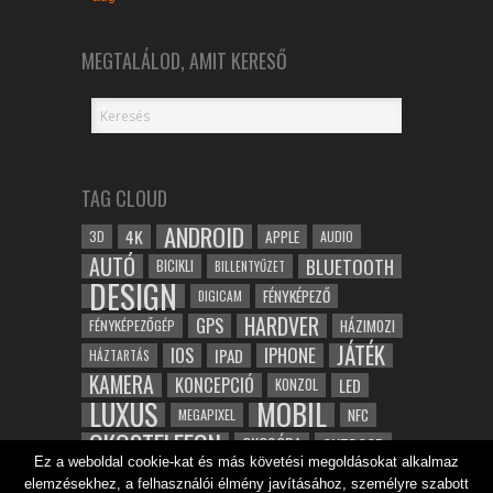
MEGTALÁLOD, AMIT KERESŐ
TAG CLOUD
ANDROID
4K
APPLE
3D
AUDIO
AUTÓ
BLUETOOTH
BICIKLI
BILLENTYŰZET
DESIGN
FÉNYKÉPEZŐ
DIGICAM
HARDVER
GPS
FÉNYKÉPEZŐGÉP
HÁZIMOZI
JÁTÉK
IOS
IPHONE
IPAD
HÁZTARTÁS
KAMERA
KONCEPCIÓ
LED
KONZOL
LUXUS
MOBIL
NFC
MEGAPIXEL
OKOSTELEFON
OKOSÓRA
OUTDOOR
Ez a weboldal cookie-kat és más követési megoldásokat alkalmaz
TABLET
SAMSUNG
SPORT
ROBOT
elemzésekhez, a felhasználói élmény javításához, személyre szabott