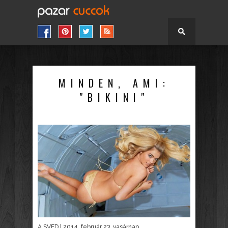
MINDEN, AMI:
"BIKINI"
A SVED
| 2014. február 23. vasárnap