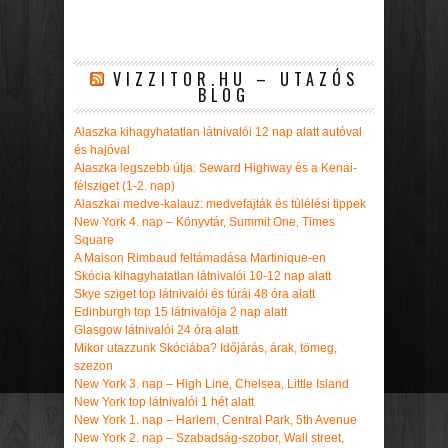
VIZZITOR.HU – UTAZÓS
BLOG
Alaszka kihagyhatatlan látnivalói 12 nap alatt autóval
és hajóval
Alaszka legszebb útja: Seward Highway és a Kenai-
félsziget (1-2. nap)
Alaszkai medve-kalauz: medvefajták és túlélési tippek
New York 4. nap – Könyvtár, Summit One, Times
Square
A Maison Rimbaud feltámadása Martinique-en
Skócia kihagyhatatlan látnivalói 10-12 nap alatt
Skye sziget top látnivalói és túrái 48 óra alatt
Edinburgh top 15 látnivalója 2 nap alatt
Glasgow látnivalói 24 óra alatt
Mikor utazzunk Skóciába? Időjárás, árak, tömeg,
szezon
New York 3. nap – High Line, Chelsea, Little Island
New York top látnivalói 1 hét alatt
New York 1. nap – Harlem, Central Park, 5th Avenue
New York 2. nap – Szabadság-szobor, Wall street,