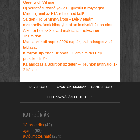
Greenwich Village
Új beutazási szabályok az Egyesült Királyságba:
Minden, amit az ETA-ról tudnod kell!
Saigon (Ho Si Minh-város) – Dél-Vietnám
metropoliszának kihagyhatatlan látnivalói 2 nap alatt
A Fehér Lótusz 3. évadának pazar helyszínei
Thaiföldön
Munkaszüneti napok 2026 naptár, szabadságtervező
táblázat
Királyok útja Andalúziában – Caminito del Rey
praktikus infók
Kalandozás a Bourbon szigeten – Réunion látnivalói 1-
2 hét alatt
TAG CLOUD
GYÁRTÓK, MÁRKÁK – BRANDCLOUD
FELHASZNÁLÁSI FELTÉTELEK
KATEGÓRIÁK
18-as karika
(42)
ajánló
(63)
autó, motor, hajó
(274)