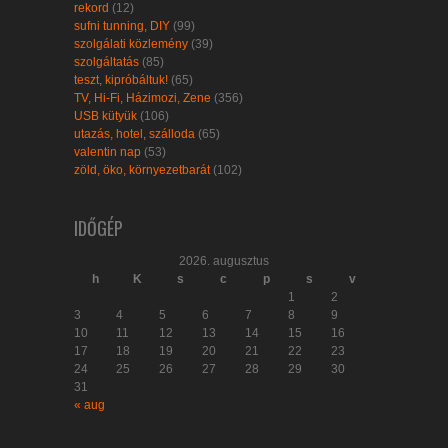
rekord
(12)
sufni tunning, DIY
(99)
szolgálati közlemény
(39)
szolgáltatás
(85)
teszt, kipróbáltuk!
(65)
TV, Hi-Fi, Házimozi, Zene
(356)
USB kütyük
(106)
utazás, hotel, szálloda
(65)
valentin nap
(53)
zöld, öko, környezetbarát
(102)
IDŐGÉP
2026. augusztus
h
K
s
c
p
s
v
1
2
3
4
5
6
7
8
9
10
11
12
13
14
15
16
17
18
19
20
21
22
23
24
25
26
27
28
29
30
31
« aug