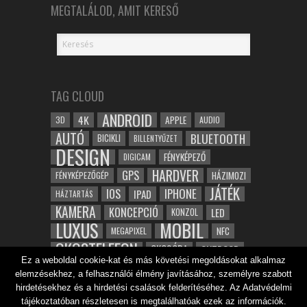
MEGTALÁLOD, AMIT KERESŐ
TAG CLOUD
ANDROID
4K
APPLE
3D
AUDIO
AUTÓ
BLUETOOTH
BICIKLI
BILLENTYŰZET
DESIGN
FÉNYKÉPEZŐ
DIGICAM
HARDVER
GPS
FÉNYKÉPEZŐGÉP
HÁZIMOZI
JÁTÉK
IOS
IPHONE
IPAD
HÁZTARTÁS
KAMERA
KONCEPCIÓ
LED
KONZOL
LUXUS
MOBIL
NFC
MEGAPIXEL
OKOSTELEFON
OKOSÓRA
OUTDOOR
Ez a weboldal cookie-kat és más követési megoldásokat alkalmaz
TABLET
SAMSUNG
SPORT
ROBOT
elemzésekhez, a felhasználói élmény javításához, személyre szabott
WIFI
TESZT
VIDEÓ
VÍZÁLLÓ
ZENE
ZÖLD
hirdetésekhez és a hirdetési csalások felderítéséhez. Az Adatvédelmi
ÓRA
ÉRINTŐKÉPERNYŐ
tájékoztatóban részletesen is megtalálhatóak ezek az információk.
ÉPÍTÉSZET