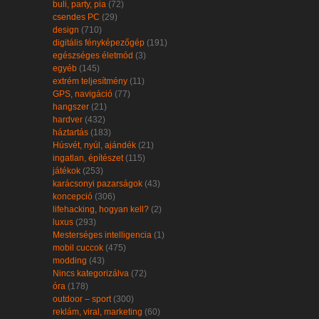
buli, party, pia
(72)
csendes PC
(29)
design
(710)
digitális fényképezőgép
(191)
egészséges életmód
(3)
egyéb
(145)
extrém teljesítmény
(11)
GPS, navigáció
(77)
hangszer
(21)
hardver
(432)
háztartás
(183)
Húsvét, nyúl, ajándék
(21)
ingatlan, építészet
(115)
játékok
(253)
karácsonyi pazarságok
(43)
koncepció
(306)
lifehacking, hogyan kell?
(2)
luxus
(293)
Mesterséges intelligencia
(1)
mobil cuccok
(475)
modding
(43)
Nincs kategorizálva
(72)
óra
(178)
outdoor – sport
(300)
reklám, viral, marketing
(60)