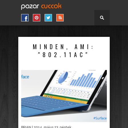
MINDEN, AMI:
"802.11AC"
BRIAN
| 2014. május 23. péntek