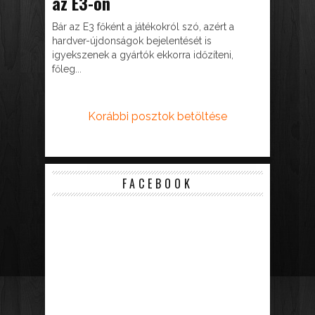
az E3-on
Bár az E3 főként a játékokról szó, azért a
hardver-újdonságok bejelentését is
igyekszenek a gyártók ekkorra időzíteni,
főleg...
Korábbi posztok betöltése
FACEBOOK