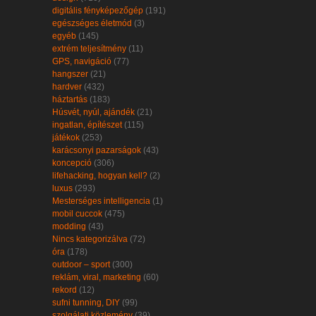
digitális fényképezőgép
(191)
egészséges életmód
(3)
egyéb
(145)
extrém teljesítmény
(11)
GPS, navigáció
(77)
hangszer
(21)
hardver
(432)
háztartás
(183)
Húsvét, nyúl, ajándék
(21)
ingatlan, építészet
(115)
játékok
(253)
karácsonyi pazarságok
(43)
koncepció
(306)
lifehacking, hogyan kell?
(2)
luxus
(293)
Mesterséges intelligencia
(1)
mobil cuccok
(475)
modding
(43)
Nincs kategorizálva
(72)
óra
(178)
outdoor – sport
(300)
reklám, viral, marketing
(60)
rekord
(12)
sufni tunning, DIY
(99)
szolgálati közlemény
(39)