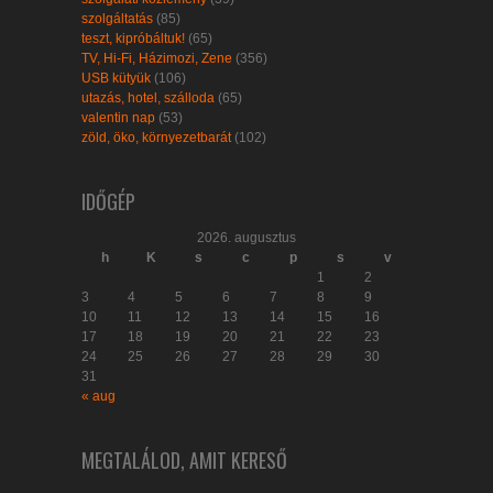
szolgáltatás
(85)
teszt, kipróbáltuk!
(65)
TV, Hi-Fi, Házimozi, Zene
(356)
USB kütyük
(106)
utazás, hotel, szálloda
(65)
valentin nap
(53)
zöld, öko, környezetbarát
(102)
IDŐGÉP
2026. augusztus
h
K
s
c
p
s
v
1
2
3
4
5
6
7
8
9
10
11
12
13
14
15
16
17
18
19
20
21
22
23
24
25
26
27
28
29
30
31
« aug
MEGTALÁLOD, AMIT KERESŐ