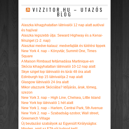
VIZZITOR.HU – UTAZÓS
BLOG
Alaszka kihagyhatatlan látnivalói 12 nap alatt autóval
és hajóval
Alaszka legszebb útja: Seward Highway és a Kenai-
félsziget (1-2. nap)
Alaszkai medve-kalauz: medvefajták és túlélési tippek
New York 4. nap – Könyvtár, Summit One, Times
Square
A Maison Rimbaud feltámadása Martinique-en
Skócia kihagyhatatlan látnivalói 10-12 nap alatt
Skye sziget top látnivalói és túrái 48 óra alatt
Edinburgh top 15 látnivalója 2 nap alatt
Glasgow látnivalói 24 óra alatt
Mikor utazzunk Skóciába? Időjárás, árak, tömeg,
szezon
New York 3. nap – High Line, Chelsea, Little Island
New York top látnivalói 1 hét alatt
New York 1. nap – Harlem, Central Park, 5th Avenue
New York 2. nap – Szabadság-szobor, Wall street,
Greenwich Village
Új beutazási szabályok az Egyesült Királyságba:
Minden, amit az ETA-ról tudnod kell!