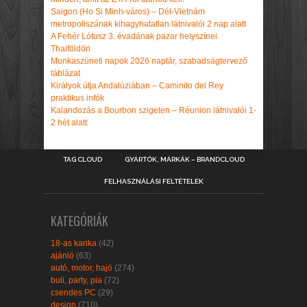
Saigon (Ho Si Minh-város) – Dél-Vietnám
metropoliszának kihagyhatatlan látnivalói 2 nap alatt
A Fehér Lótusz 3. évadának pazar helyszínei
Thaiföldön
Munkaszüneti napok 2026 naptár, szabadságtervező
táblázat
Királyok útja Andalúziában – Caminito del Rey
praktikus infók
Kalandozás a Bourbon szigeten – Réunion látnivalói 1-
2 hét alatt
TAG CLOUD
GYÁRTÓK, MÁRKÁK – BRANDCLOUD
FELHASZNÁLÁSI FELTÉTELEK
KATEGÓRIÁK
18-as karika
(42)
ajánló
(63)
autó, motor, hajó
(274)
buli, party, pia
(72)
csendes PC
(29)
design
(710)