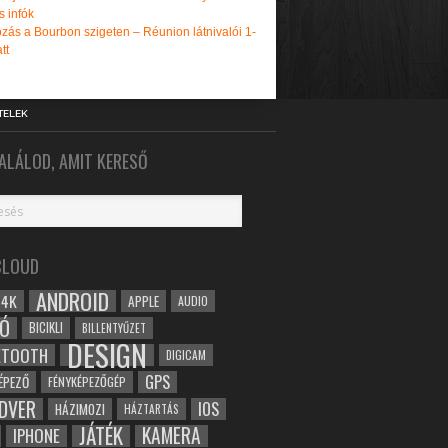
s infók
zás a Bourbon szigeten – Réunion látnivalói 1-
tt
TELEK
ALÁLOD, AMIT KERESŐ
CLOUD
ANDROID
4K
APPLE
AUDIO
Ó
BICIKLI
BILLENTYŰZET
DESIGN
ETOOTH
DIGICAM
GPS
ÉPEZŐ
FÉNYKÉPEZŐGÉP
DVER
IOS
HÁZIMOZI
HÁZTARTÁS
JÁTÉK
KAMERA
IPHONE