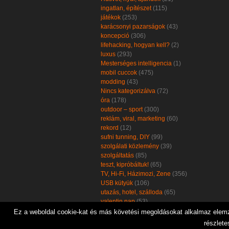
ingatlan, építészet
(115)
játékok
(253)
karácsonyi pazarságok
(43)
koncepció
(306)
lifehacking, hogyan kell?
(2)
luxus
(293)
Mesterséges intelligencia
(1)
mobil cuccok
(475)
modding
(43)
Nincs kategorizálva
(72)
óra
(178)
outdoor – sport
(300)
reklám, viral, marketing
(60)
rekord
(12)
sufni tunning, DIY
(99)
szolgálati közlemény
(39)
szolgáltatás
(85)
teszt, kipróbáltuk!
(65)
TV, Hi-Fi, Házimozi, Zene
(356)
USB kütyük
(106)
utazás, hotel, szálloda
(65)
valentin nap
(53)
zöld, öko, környezetbarát
(102)
Ez a weboldal cookie-kat és más követési megoldásokat alkalmaz elemzé
részlete