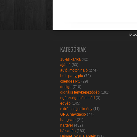
TAG 
KATEGÓRIÁK
18-as karika
(42)
ajánló
(63)
autó, motor, hajó
(274)
buli, party, pia
(72)
csendes PC
(29)
design
(710)
digitális fényképezőgép
(191)
egészséges életmód
(3)
egyéb
(145)
extrém teljesítmény
(11)
GPS, navigáció
(77)
hangszer
(21)
hardver
(432)
háztartás
(183)
Húsvét, nyúl, ajándék
(21)