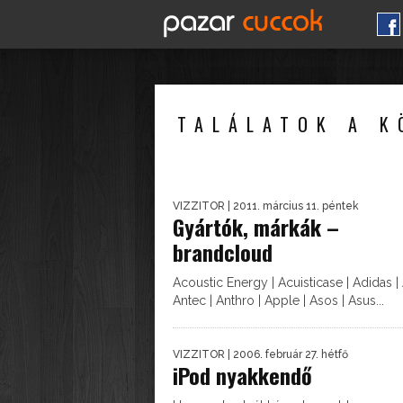
TALÁLATOK A K
VIZZITOR
| 2011. március 11. péntek
Gyártók, márkák –
brandcloud
Acoustic Energy | Acuisticase | Adidas | 
Antec | Anthro | Apple | Asos | Asus...
VIZZITOR
| 2006. február 27. hétfő
iPod nyakkendő