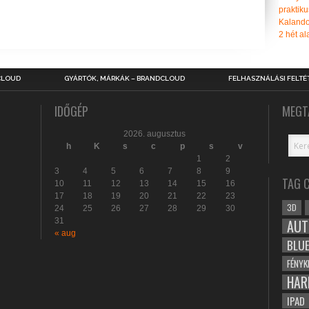
praktiku
Kalando
2 hét ala
CLOUD
GYÁRTÓK, MÁRKÁK – BRANDCLOUD
FELHASZNÁLÁSI FELTÉ
IDŐGÉP
MEGT
2026. augusztus
h
K
s
c
p
s
v
1
2
3
4
5
6
7
8
9
TAG 
10
11
12
13
14
15
16
17
18
19
20
21
22
23
3D
24
25
26
27
28
29
30
31
AUT
« aug
BLU
FÉNYK
HAR
IPAD