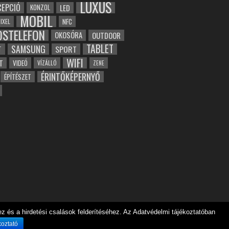
LUXUS
EPCIÓ
LED
KONZOL
MOBIL
NFC
IXEL
OSTELEFON
OKOSÓRA
OUTDOOR
TABLET
SAMSUNG
SPORT
T
WIFI
T
VIDEÓ
VÍZÁLLÓ
ZENE
ÉRINTŐKÉPERNYŐ
ÉPÍTÉSZET
 és a hirdetési csalások felderítéséhez. Az Adatvédelmi tájékoztatóban
koztató