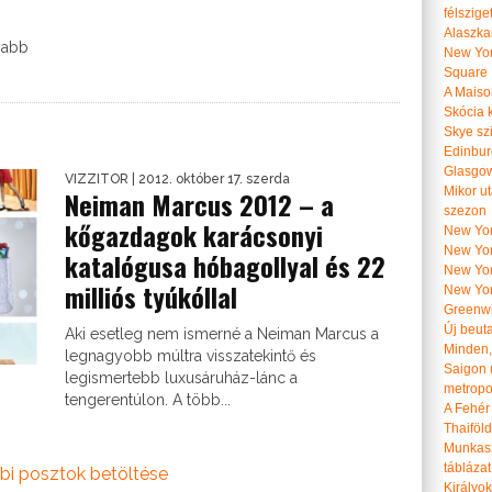
félszige
Alaszka
jabb
New Yor
Square
A Maiso
Skócia k
Skye szi
Edinburg
Glasgow 
VIZZITOR
| 2012. október 17. szerda
Mikor u
Neiman Marcus 2012 – a
szezon
kőgazdagok karácsonyi
New York
New York
katalógusa hóbagollyal és 22
New Yor
milliós tyúkóllal
New Yor
Greenwi
Új beut
Aki esetleg nem ismerné a Neiman Marcus a
Minden, 
legnagyobb múltra visszatekintő és
Saigon 
legismertebb luxusáruház-lánc a
metropol
tengerentúlon. A több...
A Fehér
Thaiföl
Munkasz
táblázat
bi posztok betöltése
Királyo