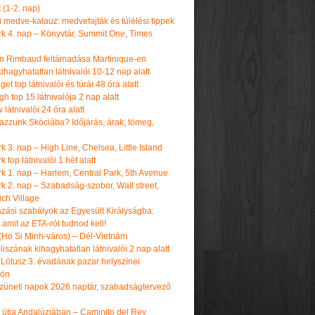
t (1-2. nap)
i medve-kalauz: medvefajták és túlélési tippek
k 4. nap – Könyvtár, Summit One, Times
n Rimbaud feltámadása Martinique-en
ihagyhatatlan látnivalói 10-12 nap alatt
get top látnivalói és túrái 48 óra alatt
h top 15 látnivalója 2 nap alatt
látnivalói 24 óra alatt
tazzunk Skóciába? Időjárás, árak, tömeg,
 3. nap – High Line, Chelsea, Little Island
 top látnivalói 1 hét alatt
k 1. nap – Harlem, Central Park, 5th Avenue
k 2. nap – Szabadság-szobor, Wall street,
ch Village
azási szabályok az Egyesült Királyságba:
amit az ETA-ról tudnod kell!
(Ho Si Minh-város) – Dél-Vietnám
iszának kihagyhatatlan látnivalói 2 nap alatt
 Lótusz 3. évadának pazar helyszínei
dön
üneti napok 2026 naptár, szabadságtervező
k útja Andalúziában – Caminito del Rey