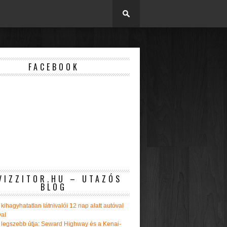
FACEBOOK
VIZZITOR.HU – UTAZÓS
BLOG
kihagyhatatlan látnivalói 12 nap alatt autóval
val
 legszebb útja: Seward Highway és a Kenai-