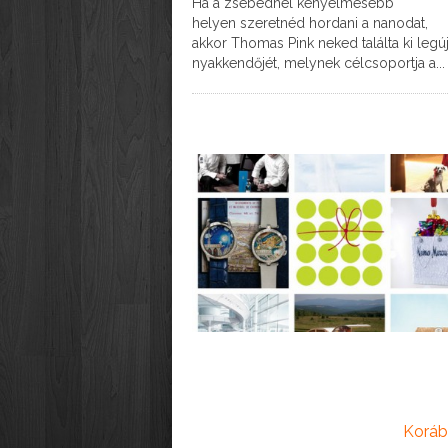
Ha a zsebednél kényelmesebb
helyen szeretnéd hordani a nanodat,
akkor Thomas Pink neked találta ki legú
nyakkendőjét, melynek célcsoportja a...
Koráb