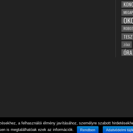
KONC
MEGAP
OK
ROBO
TESZ
ZÖLD
ÓRA
sekhez, a felhasználói élmény javításához, személyre szabott hirdetésekhez
sen is megtalálhatóak ezek az információk.
Rendben
Adatvédelmi tájl