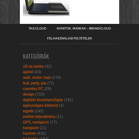
TAG CLOUD
GYÁRTÓK, MÁRKÁK – BRANDCLOUD
FELHASZNÁLÁSI FELTÉTELEK
KATEGÓRIÁK
18-as karika
(42)
ajánló
(63)
autó, motor, hajó
(274)
buli, party, pia
(72)
csendes PC
(29)
design
(710)
digitális fényképezőgép
(191)
egészséges életmód
(3)
egyéb
(145)
extrém teljesítmény
(11)
GPS, navigáció
(77)
hangszer
(21)
hardver
(432)