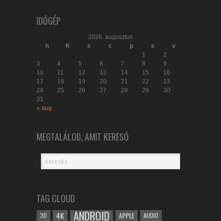
IDŐGÉP
2026. augusztus
h
K
s
c
p
s
v
1
2
3
4
5
6
7
8
9
10
11
12
13
14
15
16
17
18
19
20
21
22
23
24
25
26
27
28
29
30
31
« aug
MEGTALÁLOD, AMIT KERESŐ
TAG CLOUD
ANDROID
4K
APPLE
3D
AUDIO