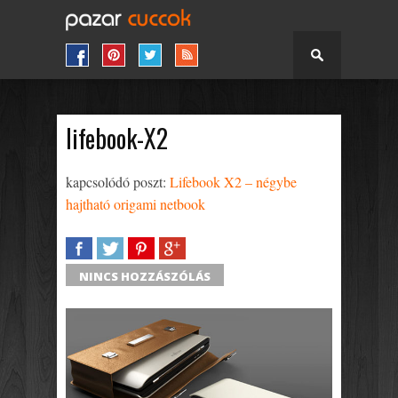
lifebook-X2
kapcsolódó poszt:
Lifebook X2 – négybe
hajtható origami netbook
SHARE
TWEET
SHARE
SHARE
NINCS HOZZÁSZÓLÁS