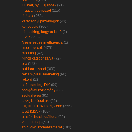
háztartás
(183)
Húsvét, nyúl, ajándék
(21)
ingatlan, építészet
(115)
játékok
(253)
karácsonyi pazarságok
(43)
koncepció
(306)
lifehacking, hogyan kell?
(2)
luxus
(293)
Mesterséges intelligencia
(1)
mobil cuccok
(475)
modding
(43)
Nincs kategorizálva
(72)
óra
(178)
outdoor – sport
(300)
reklám, viral, marketing
(60)
rekord
(12)
sufni tunning, DIY
(99)
szolgálati közlemény
(39)
szolgáltatás
(85)
teszt, kipróbáltuk!
(65)
TV, Hi-Fi, Házimozi, Zene
(356)
USB kütyük
(106)
utazás, hotel, szálloda
(65)
valentin nap
(53)
zöld, öko, környezetbarát
(102)