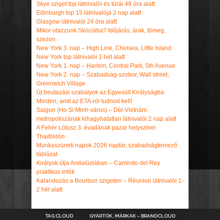
Skye sziget top látnivalói és túrái 48 óra alatt
Edinburgh top 15 látnivalója 2 nap alatt
Glasgow látnivalói 24 óra alatt
Mikor utazzunk Skóciába? Időjárás, árak, tömeg,
szezon
New York 3. nap – High Line, Chelsea, Little Island
New York top látnivalói 1 hét alatt
New York 1. nap – Harlem, Central Park, 5th Avenue
New York 2. nap – Szabadság-szobor, Wall street,
Greenwich Village
Új beutazási szabályok az Egyesült Királyságba:
Minden, amit az ETA-ról tudnod kell!
Saigon (Ho Si Minh-város) – Dél-Vietnám
metropoliszának kihagyhatatlan látnivalói 2 nap alatt
A Fehér Lótusz 3. évadának pazar helyszínei
Thaiföldön
Munkaszüneti napok 2026 naptár, szabadságtervező
táblázat
Királyok útja Andalúziában – Caminito del Rey
praktikus infók
Kalandozás a Bourbon szigeten – Réunion látnivalói 1-
2 hét alatt
TAG CLOUD
GYÁRTÓK, MÁRKÁK – BRANDCLOUD