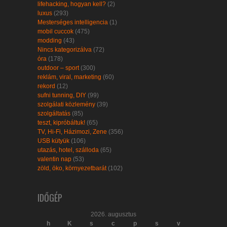
lifehacking, hogyan kell?
(2)
luxus
(293)
Mesterséges intelligencia
(1)
mobil cuccok
(475)
modding
(43)
Nincs kategorizálva
(72)
óra
(178)
outdoor – sport
(300)
reklám, viral, marketing
(60)
rekord
(12)
sufni tunning, DIY
(99)
szolgálati közlemény
(39)
szolgáltatás
(85)
teszt, kipróbáltuk!
(65)
TV, Hi-Fi, Házimozi, Zene
(356)
USB kütyük
(106)
utazás, hotel, szálloda
(65)
valentin nap
(53)
zöld, öko, környezetbarát
(102)
IDŐGÉP
2026. augusztus
h
K
s
c
p
s
v