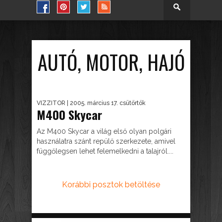
AUTÓ, MOTOR, HAJÓ
VIZZITOR
| 2005. március 17. csütörtök
M400 Skycar
Az M400 Skycar a világ első olyan polgári
használatra szánt repülő szerkezete, amivel
függőlegsen lehet felemelkedni a talajról....
Korábbi posztok betöltése