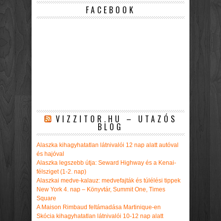
FACEBOOK
VIZZITOR.HU – UTAZÓS
BLOG
Alaszka kihagyhatatlan látnivalói 12 nap alatt autóval
és hajóval
Alaszka legszebb útja: Seward Highway és a Kenai-
félsziget (1-2. nap)
Alaszkai medve-kalauz: medvefajták és túlélési tippek
New York 4. nap – Könyvtár, Summit One, Times
Square
A Maison Rimbaud feltámadása Martinique-en
Skócia kihagyhatatlan látnivalói 10-12 nap alatt