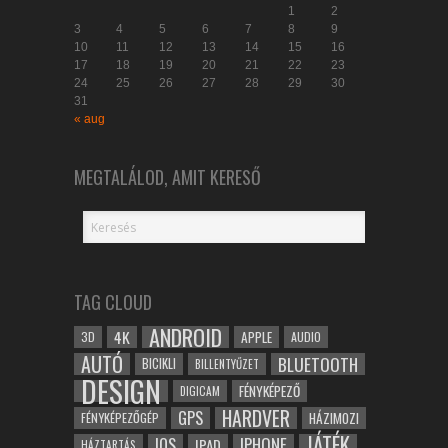
1
2
3
4
5
6
7
8
9
10
11
12
13
14
15
16
17
18
19
20
21
22
23
24
25
26
27
28
29
30
31
« aug
MEGTALÁLOD, AMIT KERESŐ
TAG CLOUD
ANDROID
4K
APPLE
3D
AUDIO
AUTÓ
BLUETOOTH
BICIKLI
BILLENTYŰZET
DESIGN
FÉNYKÉPEZŐ
DIGICAM
HARDVER
GPS
FÉNYKÉPEZŐGÉP
HÁZIMOZI
JÁTÉK
IOS
IPHONE
IPAD
HÁZTARTÁS