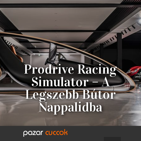
Prodrive Racing
Simulator – A
Legszebb Bútor
Nappalidba