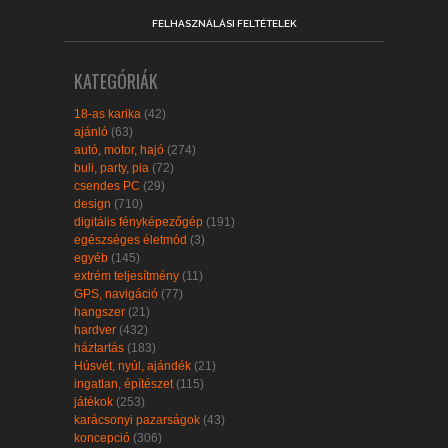
FELHASZNÁLÁSI FELTÉTELEK
KATEGÓRIÁK
18-as karika
(42)
ajánló
(63)
autó, motor, hajó
(274)
buli, party, pia
(72)
csendes PC
(29)
design
(710)
digitális fényképezőgép
(191)
egészséges életmód
(3)
egyéb
(145)
extrém teljesítmény
(11)
GPS, navigáció
(77)
hangszer
(21)
hardver
(432)
háztartás
(183)
Húsvét, nyúl, ajándék
(21)
ingatlan, építészet
(115)
játékok
(253)
karácsonyi pazarságok
(43)
koncepció
(306)