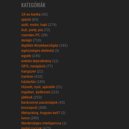
KATEGÓRIÁK
18-as karika
(42)
ajánló
(63)
autó, motor, hajó
(274)
buli, party, pia
(72)
csendes PC
(29)
design
(710)
digitális fényképezőgép
(191)
egészséges életmód
(3)
egyéb
(145)
extrém teljesítmény
(11)
GPS, navigáció
(77)
hangszer
(21)
hardver
(432)
háztartás
(183)
Húsvét, nyúl, ajándék
(21)
ingatlan, építészet
(115)
játékok
(253)
karácsonyi pazarságok
(43)
koncepció
(306)
lifehacking, hogyan kell?
(2)
luxus
(293)
Mesterséges intelligencia
(1)
mobil cuccok
(475)