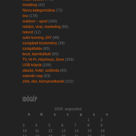
modding
(43)
Nincs kategorizálva
(72)
óra
(178)
outdoor – sport
(300)
reklám, viral, marketing
(60)
rekord
(12)
sufni tunning, DIY
(99)
szolgálati közlemény
(39)
szolgáltatás
(85)
teszt, kipróbáltuk!
(65)
TV, Hi-Fi, Házimozi, Zene
(356)
USB kütyük
(106)
utazás, hotel, szálloda
(65)
valentin nap
(53)
zöld, öko, környezetbarát
(102)
IDŐGÉP
2026. augusztus
h
K
s
c
p
s
v
1
2
3
4
5
6
7
8
9
10
11
12
13
14
15
16