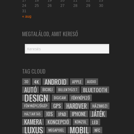
17
18
19
20
21
22
23
24
25
26
27
28
29
30
31
« aug
MEGTALÁLOD, AMIT KERESŐ
TAG CLOUD
ANDROID
4K
APPLE
3D
AUDIO
AUTÓ
BLUETOOTH
BICIKLI
BILLENTYŰZET
DESIGN
FÉNYKÉPEZŐ
DIGICAM
HARDVER
GPS
FÉNYKÉPEZŐGÉP
HÁZIMOZI
JÁTÉK
IOS
IPHONE
IPAD
HÁZTARTÁS
KAMERA
KONCEPCIÓ
LED
KONZOL
LUXUS
MOBIL
NFC
MEGAPIXEL