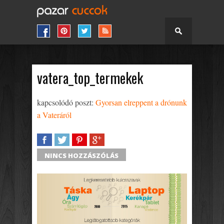
vatera_top_termekek
kapcsolódó poszt:
Gyorsan elreppent a drónunk
a Vateráról
SHARE
TWEET
SHARE
SHARE
NINCS HOZZÁSZÓLÁS