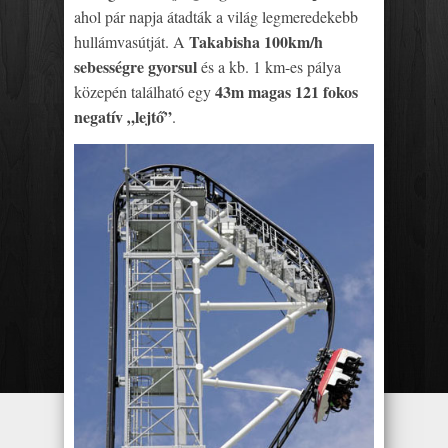
ahol pár napja átadták a világ legmeredekebb
Takabisha 100km/h
hullámvasútját. A
sebességre gyorsul
és a kb. 1 km-es pálya
43m magas 121 fokos
közepén található egy
negatív „lejtő”
.