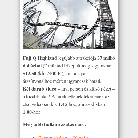
Fuji Q Highland
37 millió
legújabb attrakciója
dollárból
(7 milliárd Ft) épült meg, egy menet
$12.50
(kb. 2400 Ft), ami a japán
árszínvonalhoz mérten ugyancsak baráti.
Két darab videó
– first person és külső nézet –
a tovább után! A türelmetlenek tekerjenek az
1:45
első videóban kb.
-höz, a másodikban
1:00
-hoz.
Még több hullámvasutas cucc:
Extrém görkori – 90-nel a