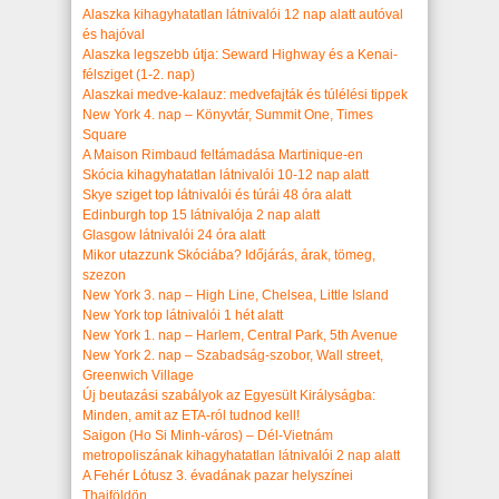
Alaszka kihagyhatatlan látnivalói 12 nap alatt autóval
és hajóval
Alaszka legszebb útja: Seward Highway és a Kenai-
félsziget (1-2. nap)
Alaszkai medve-kalauz: medvefajták és túlélési tippek
New York 4. nap – Könyvtár, Summit One, Times
Square
A Maison Rimbaud feltámadása Martinique-en
Skócia kihagyhatatlan látnivalói 10-12 nap alatt
Skye sziget top látnivalói és túrái 48 óra alatt
Edinburgh top 15 látnivalója 2 nap alatt
Glasgow látnivalói 24 óra alatt
Mikor utazzunk Skóciába? Időjárás, árak, tömeg,
szezon
New York 3. nap – High Line, Chelsea, Little Island
New York top látnivalói 1 hét alatt
New York 1. nap – Harlem, Central Park, 5th Avenue
New York 2. nap – Szabadság-szobor, Wall street,
Greenwich Village
Új beutazási szabályok az Egyesült Királyságba:
Minden, amit az ETA-ról tudnod kell!
Saigon (Ho Si Minh-város) – Dél-Vietnám
metropoliszának kihagyhatatlan látnivalói 2 nap alatt
A Fehér Lótusz 3. évadának pazar helyszínei
Thaiföldön