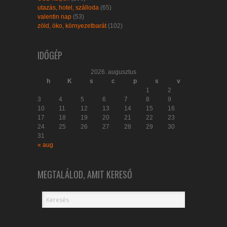
utazás, hotel, szálloda
(65)
valentin nap
(53)
zöld, öko, környezetbarát
(102)
IDŐGÉP
2026. augusztus
h
K
s
c
p
s
v
1
2
3
4
5
6
7
8
9
10
11
12
13
14
15
16
17
18
19
20
21
22
23
24
25
26
27
28
29
30
31
« aug
MEGTALÁLOD, AMIT KERESŐ