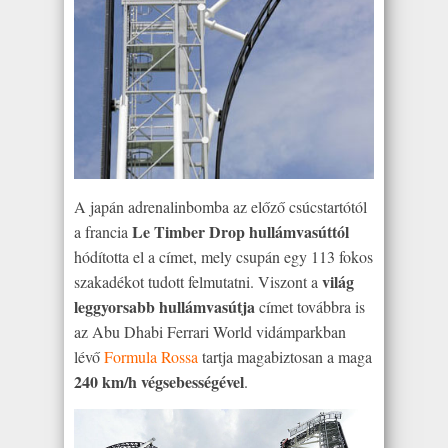
A japán adrenalinbomba az előző csúcstartótól
Le Timber Drop hullámvasúttól
a francia
hódította el a címet, mely csupán egy 113 fokos
világ
szakadékot tudott felmutatni. Viszont a
leggyorsabb hullámvasútja
címet továbbra is
az Abu Dhabi Ferrari World vidámparkban
lévő
Formula Rossa
tartja magabiztosan a maga
240 km/h végsebességével
.