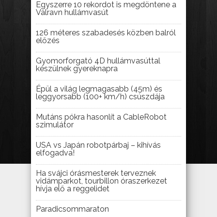
Egyszerre 10 rekordot is megdöntene a
Valravn hullámvasút
126 méteres szabadesés közben balról
előzés
Gyomorforgató 4D hullámvasúttal
készülnek gyereknapra
Épül a világ legmagasabb (45m) és
leggyorsabb (100+ km/h) csúszdája
Mutáns pókra hasonlít a CableRobot
szimulátor
USA vs Japán robotpárbaj – kihívás
elfogadva!
Ha svájci órásmesterek terveznek
vidámparkot, tourbillon óraszerkezet
hívja elő a reggelidet
Paradicsommaraton