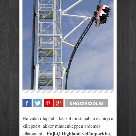
3 HOZZÁSZÓLÁS
SHARE
TWEET
SHARE
SHARE
Ha valaki Japánba készül mostanában és bírja a
kiképzést, akkor mindenképpen érdemes
Fuji-Q Highland vidámparkba
ellátogatni a
,