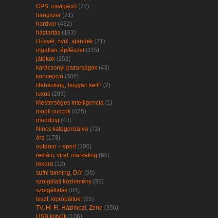
GPS, navigáció
(77)
hangszer
(21)
hardver
(432)
háztartás
(183)
Húsvét, nyúl, ajándék
(21)
ingatlan, építészet
(115)
játékok
(253)
karácsonyi pazarságok
(43)
koncepció
(306)
lifehacking, hogyan kell?
(2)
luxus
(293)
Mesterséges intelligencia
(1)
mobil cuccok
(475)
modding
(43)
Nincs kategorizálva
(72)
óra
(178)
outdoor – sport
(300)
reklám, viral, marketing
(60)
rekord
(12)
sufni tunning, DIY
(99)
szolgálati közlemény
(39)
szolgáltatás
(85)
teszt, kipróbáltuk!
(65)
TV, Hi-Fi, Házimozi, Zene
(356)
USB kütyük
(106)