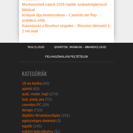
Munkaszüneti napok 2026 naptár, szabadságtervező
táblázat
Királyok útja Andalúziában – Caminito del Rey
praktikus infók
Kalandozás a Bourbon szigeten – Réunion látnivalói 1-
2 hét alatt
TAG CLOUD
GYÁRTÓK, MÁRKÁK – BRANDCLOUD
FELHASZNÁLÁSI FELTÉTELEK
KATEGÓRIÁK
18-as karika
(42)
ajánló
(63)
autó, motor, hajó
(274)
buli, party, pia
(72)
csendes PC
(29)
design
(710)
digitális fényképezőgép
(191)
egészséges életmód
(3)
egyéb
(145)
extrém teljesítmény
(11)