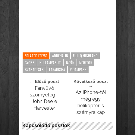
RELATED ITEMS
ADRENALIN
FUJI-Q HIGHLAND
GYORS
HULLÁMVASÚT
JAPÁN
MEREDEK
SZABADESÉS
TAKABISHA
VIDÁMPARK
← Előző poszt
Következő poszt
→
Fanyűvő
Az iPhone-tól
szörnyeteg –
még egy
John Deere
helikopter is
Harvester
szárnyra kap
Kapcsolódó posztok