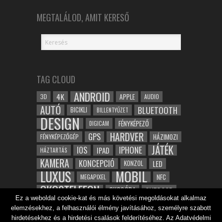
MEGTALÁLOD, AMIT KERESŐ
TAG CLOUD
ANDROID
4K
APPLE
3D
AUDIO
AUTÓ
BLUETOOTH
BICIKLI
BILLENTYŰZET
DESIGN
FÉNYKÉPEZŐ
DIGICAM
HARDVER
GPS
FÉNYKÉPEZŐGÉP
HÁZIMOZI
JÁTÉK
IOS
IPHONE
IPAD
HÁZTARTÁS
KAMERA
KONCEPCIÓ
LED
KONZOL
LUXUS
MOBIL
NFC
MEGAPIXEL
OKOSTELEFON
OKOSÓRA
OUTDOOR
Ez a weboldal cookie-kat és más követési megoldásokat alkalmaz
TABLET
SAMSUNG
SPORT
ROBOT
elemzésekhez, a felhasználói élmény javításához, személyre szabott
WIFI
TESZT
VIDEÓ
VÍZÁLLÓ
ZENE
ZÖLD
hirdetésekhez és a hirdetési csalások felderítéséhez. Az Adatvédelmi