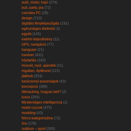
autó, motor, hajó
(274)
buli, party, pia
(72)
csendes PC
(29)
design
(710)
digitális fényképezőgép
(191)
egészséges életmód
(3)
egyéb
(145)
extrém teljesítmény
(11)
GPS, navigáció
(77)
hangszer
(21)
hardver
(432)
háztartás
(183)
Húsvét, nyúl, ajándék
(21)
ingatlan, építészet
(115)
játékok
(253)
karácsonyi pazarságok
(43)
koncepció
(306)
lifehacking, hogyan kell?
(2)
luxus
(293)
Mesterséges intelligencia
(1)
mobil cuccok
(475)
modding
(43)
Nincs kategorizálva
(72)
óra
(178)
outdoor – sport
(300)