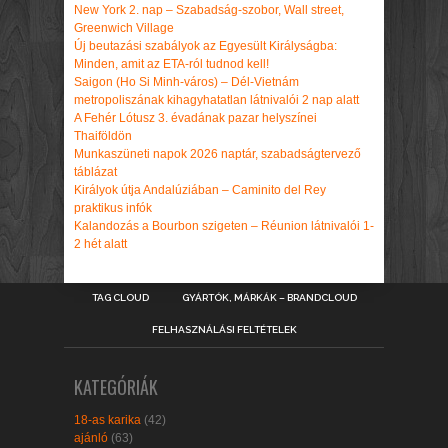
New York 2. nap – Szabadság-szobor, Wall street,
Greenwich Village
Új beutazási szabályok az Egyesült Királyságba:
Minden, amit az ETA-ról tudnod kell!
Saigon (Ho Si Minh-város) – Dél-Vietnám
metropoliszának kihagyhatatlan látnivalói 2 nap alatt
A Fehér Lótusz 3. évadának pazar helyszínei
Thaiföldön
Munkaszüneti napok 2026 naptár, szabadságtervező
táblázat
Királyok útja Andalúziában – Caminito del Rey
praktikus infók
Kalandozás a Bourbon szigeten – Réunion látnivalói 1-
2 hét alatt
TAG CLOUD
GYÁRTÓK, MÁRKÁK – BRANDCLOUD
FELHASZNÁLÁSI FELTÉTELEK
KATEGÓRIÁK
18-as karika
(42)
ajánló
(63)