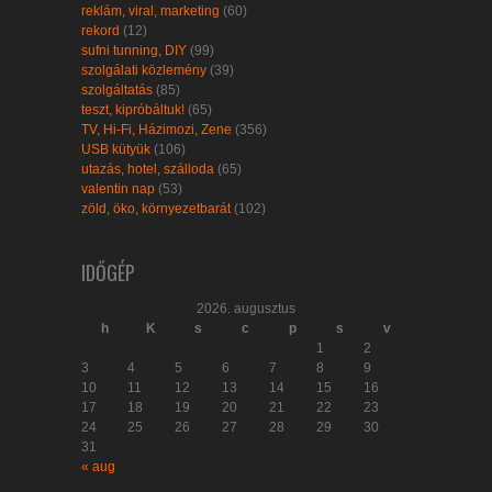
reklám, viral, marketing
(60)
rekord
(12)
sufni tunning, DIY
(99)
szolgálati közlemény
(39)
szolgáltatás
(85)
teszt, kipróbáltuk!
(65)
TV, Hi-Fi, Házimozi, Zene
(356)
USB kütyük
(106)
utazás, hotel, szálloda
(65)
valentin nap
(53)
zöld, öko, környezetbarát
(102)
IDŐGÉP
2026. augusztus
h
K
s
c
p
s
v
1
2
3
4
5
6
7
8
9
10
11
12
13
14
15
16
17
18
19
20
21
22
23
24
25
26
27
28
29
30
31
« aug