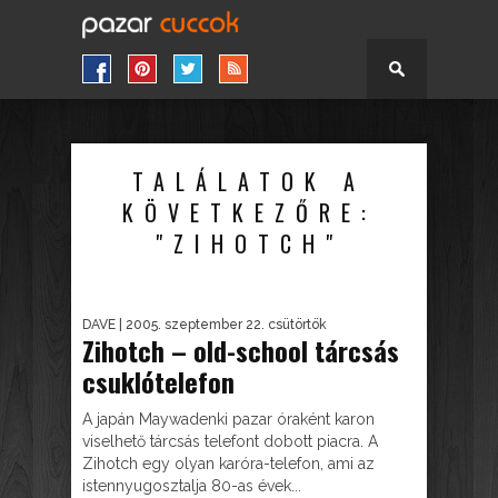
TALÁLATOK A
KÖVETKEZŐRE:
"ZIHOTCH"
DAVE
| 2005. szeptember 22. csütörtök
Zihotch – old-school tárcsás
csuklótelefon
A japán Maywadenki pazar óraként karon
viselhető tárcsás telefont dobott piacra. A
Zihotch egy olyan karóra-telefon, ami az
istennyugosztalja 80-as évek...