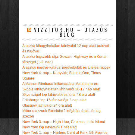
VIZZITOR.HU – UTAZÓS
BLOG
Alaszka kihagyhatatlan látnivalói 12 nap alatt autóval
és hajóval
Alaszka legszebb útja: Seward Highway és a Kenai-
félsziget (1-2. nap)
Alaszkai medve-kalauz: medvefajták és túlélési tippek
New York 4. nap – Könyvtár, Summit One, Times
Square
A Maison Rimbaud feltámadása Martinique-en
Skócia kihagyhatatlan látnivalói 10-12 nap alatt
Skye sziget top látnivalói és túrái 48 óra alatt
Edinburgh top 15 látnivalója 2 nap alatt
Glasgow látnivalói 24 óra alatt
Mikor utazzunk Skóciába? Időjárás, árak, tömeg,
szezon
New York 3. nap – High Line, Chelsea, Little Island
New York top látnivalói 1 hét alatt
New York 1. nap – Harlem, Central Park, 5th Avenue