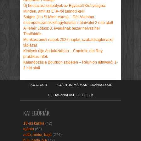
Greenwich Village
Új beutazási szabályok az Egyesült Királyságba:
Minden, amit az ETA-ról tudnod kell!
Saigon (Ho Si Minh-város) – Dél-Vietnám
metropoliszának kihagyhatatlan látnivalói 2 nap alatt
A Fehér Lótusz 3. évadának pazar helyszínei
Thaiföldön
Munkaszüneti napok 2026 naptár, szabadságtervező
táblázat
Királyok útja Andalúziában – Caminito del Rey
praktikus infók
Kalandozás a Bourbon szigeten – Réunion látnivalói 1-
2 hét alatt
TAG CLOUD
GYÁRTÓK, MÁRKÁK – BRANDCLOUD
FELHASZNÁLÁSI FELTÉTELEK
KATEGÓRIÁK
18-as karika
(42)
ajánló
(63)
autó, motor, hajó
(274)
buli, party, pia
(72)