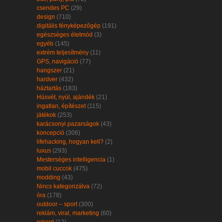
csendes PC
(29)
design
(710)
digitális fényképezőgép
(191)
egészséges életmód
(3)
egyéb
(145)
extrém teljesítmény
(11)
GPS, navigáció
(77)
hangszer
(21)
hardver
(432)
háztartás
(183)
Húsvét, nyúl, ajándék
(21)
ingatlan, építészet
(115)
játékok
(253)
karácsonyi pazarságok
(43)
koncepció
(306)
lifehacking, hogyan kell?
(2)
luxus
(293)
Mesterséges intelligencia
(1)
mobil cuccok
(475)
modding
(43)
Nincs kategorizálva
(72)
óra
(178)
outdoor – sport
(300)
reklám, viral, marketing
(60)