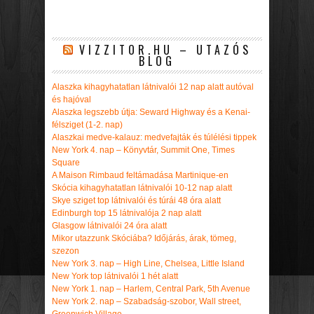
VIZZITOR.HU – UTAZÓS
BLOG
Alaszka kihagyhatatlan látnivalói 12 nap alatt autóval
és hajóval
Alaszka legszebb útja: Seward Highway és a Kenai-
félsziget (1-2. nap)
Alaszkai medve-kalauz: medvefajták és túlélési tippek
New York 4. nap – Könyvtár, Summit One, Times
Square
A Maison Rimbaud feltámadása Martinique-en
Skócia kihagyhatatlan látnivalói 10-12 nap alatt
Skye sziget top látnivalói és túrái 48 óra alatt
Edinburgh top 15 látnivalója 2 nap alatt
Glasgow látnivalói 24 óra alatt
Mikor utazzunk Skóciába? Időjárás, árak, tömeg,
szezon
New York 3. nap – High Line, Chelsea, Little Island
New York top látnivalói 1 hét alatt
New York 1. nap – Harlem, Central Park, 5th Avenue
New York 2. nap – Szabadság-szobor, Wall street,