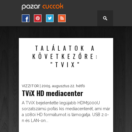
TALÁLATOK A
KÖVETKEZŐRE:
"TVIX"
VIZZITOR
| 2005. augusztus 22. hétfő
TViX HD mediacenter
A TViX bejelentette legújabb HDM5000U
sorzatszámú pofás kis mediacenterét, ami már
a 1080i HD formátumot is támogatja. USB 2.0-
n és LAN-on...