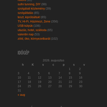
rekord
(12)
sufni tunning, DIY
(99)
szolgálati közlemény
(39)
szolgáltatás
(85)
teszt, kipróbáltuk!
(65)
TV, Hi-Fi, Házimozi, Zene
(356)
USB kütyük
(106)
utazás, hotel, szálloda
(65)
valentin nap
(53)
zöld, öko, környezetbarát
(102)
IDŐGÉP
2026. augusztus
h
K
s
c
p
s
v
1
2
3
4
5
6
7
8
9
10
11
12
13
14
15
16
17
18
19
20
21
22
23
24
25
26
27
28
29
30
31
« aug