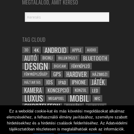
MEGTALÁLOD, AMIT KERESŐ
TAG CLOUD
ANDROID
4K
APPLE
3D
AUDIO
AUTÓ
BLUETOOTH
BICIKLI
BILLENTYŰZET
DESIGN
FÉNYKÉPEZŐ
DIGICAM
HARDVER
GPS
FÉNYKÉPEZŐGÉP
HÁZIMOZI
JÁTÉK
IOS
IPHONE
IPAD
HÁZTARTÁS
KAMERA
KONCEPCIÓ
LED
KONZOL
LUXUS
MOBIL
NFC
MEGAPIXEL
OKOSTELEFON
OKOSÓRA
OUTDOOR
Ez a weboldal cookie-kat és más követési megoldásokat alkalmaz
TABLET
SAMSUNG
SPORT
ROBOT
elemzésekhez, a felhasználói élmény javításához, személyre szabott
WIFI
TESZT
VIDEÓ
VÍZÁLLÓ
ZENE
ZÖLD
hirdetésekhez és a hirdetési csalások felderítéséhez. Az Adatvédelmi
ÓRA
tájékoztatóban részletesen is megtalálhatóak ezek az információk.
ÉRINTŐKÉPERNYŐ
ÉPÍTÉSZET