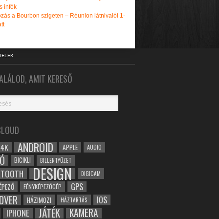
s infók
zás a Bourbon szigeten – Réunion látnivalói 1-
tt
TELEK
ALÁLOD, AMIT KERESŐ
CLOUD
ANDROID
4K
APPLE
AUDIO
Ó
BICIKLI
BILLENTYŰZET
DESIGN
ETOOTH
DIGICAM
GPS
ÉPEZŐ
FÉNYKÉPEZŐGÉP
DVER
IOS
HÁZIMOZI
HÁZTARTÁS
JÁTÉK
KAMERA
IPHONE