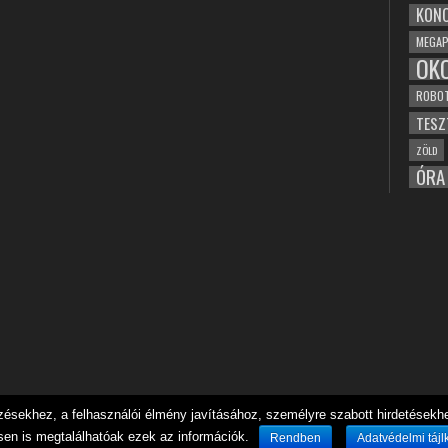
KONC
MEGAP
OK
ROBO
TESZ
ZÖLD
ÓRA
sekhez, a felhasználói élmény javításához, személyre szabott hirdetésekhez
sen is megtalálhatóak ezek az információk.
Rendben
Adatvédelmi tájl