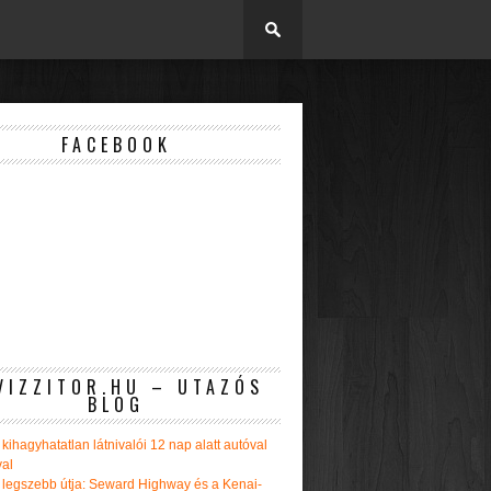
FACEBOOK
VIZZITOR.HU – UTAZÓS
BLOG
kihagyhatatlan látnivalói 12 nap alatt autóval
val
 legszebb útja: Seward Highway és a Kenai-