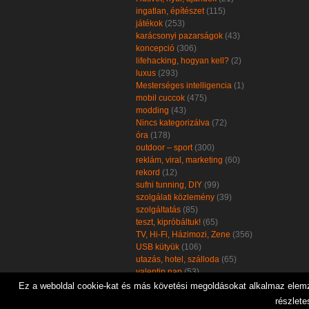
ingatlan, építészet
(115)
játékok
(253)
karácsonyi pazarságok
(43)
koncepció
(306)
lifehacking, hogyan kell?
(2)
luxus
(293)
Mesterséges intelligencia
(1)
mobil cuccok
(475)
modding
(43)
Nincs kategorizálva
(72)
óra
(178)
outdoor – sport
(300)
reklám, viral, marketing
(60)
rekord
(12)
sufni tunning, DIY
(99)
szolgálati közlemény
(39)
szolgáltatás
(85)
teszt, kipróbáltuk!
(65)
TV, Hi-Fi, Házimozi, Zene
(356)
USB kütyük
(106)
utazás, hotel, szálloda
(65)
valentin nap
(53)
zöld, öko, környezetbarát
(102)
Ez a weboldal cookie-kat és más követési megoldásokat alkalmaz elemzé
részlete