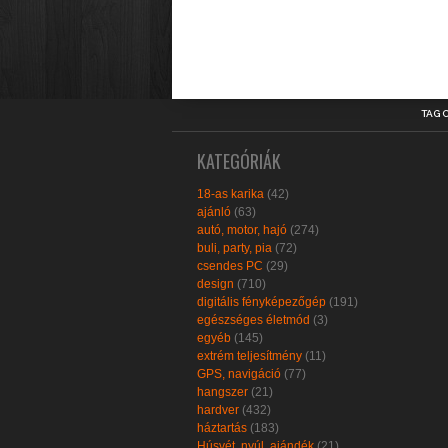
TAG 
KATEGÓRIÁK
18-as karika
(42)
ajánló
(63)
autó, motor, hajó
(274)
buli, party, pia
(72)
csendes PC
(29)
design
(710)
digitális fényképezőgép
(191)
egészséges életmód
(3)
egyéb
(145)
extrém teljesítmény
(11)
GPS, navigáció
(77)
hangszer
(21)
hardver
(432)
háztartás
(183)
Húsvét, nyúl, ajándék
(21)