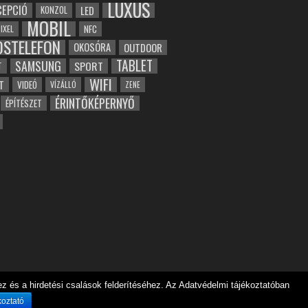
LUXUS
EPCIÓ
LED
KONZOL
MOBIL
NFC
IXEL
OSTELEFON
OKOSÓRA
OUTDOOR
TABLET
SAMSUNG
SPORT
T
WIFI
T
VIDEÓ
VÍZÁLLÓ
ZENE
ÉRINTŐKÉPERNYŐ
ÉPÍTÉSZET
 és a hirdetési csalások felderítéséhez. Az Adatvédelmi tájékoztatóban
koztató