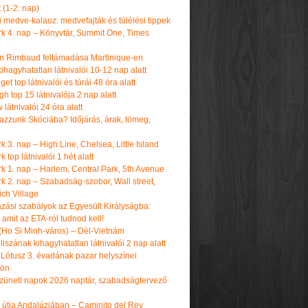
t (1-2. nap)
i medve-kalauz: medvefajták és túlélési tippek
k 4. nap – Könyvtár, Summit One, Times
n Rimbaud feltámadása Martinique-en
ihagyhatatlan látnivalói 10-12 nap alatt
get top látnivalói és túrái 48 óra alatt
h top 15 látnivalója 2 nap alatt
látnivalói 24 óra alatt
tazzunk Skóciába? Időjárás, árak, tömeg,
 3. nap – High Line, Chelsea, Little Island
 top látnivalói 1 hét alatt
k 1. nap – Harlem, Central Park, 5th Avenue
k 2. nap – Szabadság-szobor, Wall street,
ch Village
azási szabályok az Egyesült Királyságba:
amit az ETA-ról tudnod kell!
(Ho Si Minh-város) – Dél-Vietnám
iszának kihagyhatatlan látnivalói 2 nap alatt
 Lótusz 3. évadának pazar helyszínei
dön
üneti napok 2026 naptár, szabadságtervező
k útja Andalúziában – Caminito del Rey