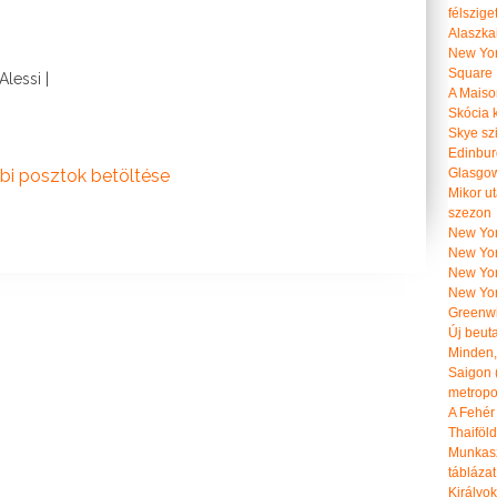
félszige
Alaszka
New Yor
Square
Alessi |
A Maiso
Skócia k
Skye szi
Edinburg
bi posztok betöltése
Glasgow 
Mikor u
szezon
New York
New York
New Yor
New Yor
Greenwi
Új beut
Minden, 
Saigon 
metropol
A Fehér
Thaiföl
Munkasz
táblázat
Királyo