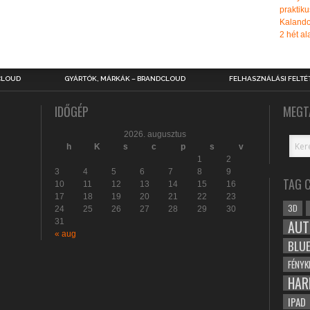
praktiku
Kalando
2 hét ala
CLOUD
GYÁRTÓK, MÁRKÁK – BRANDCLOUD
FELHASZNÁLÁSI FELTÉ
IDŐGÉP
MEGT
2026. augusztus
h
K
s
c
p
s
v
1
2
3
4
5
6
7
8
9
TAG 
10
11
12
13
14
15
16
17
18
19
20
21
22
23
3D
24
25
26
27
28
29
30
31
AUT
« aug
BLU
FÉNYK
HAR
IPAD