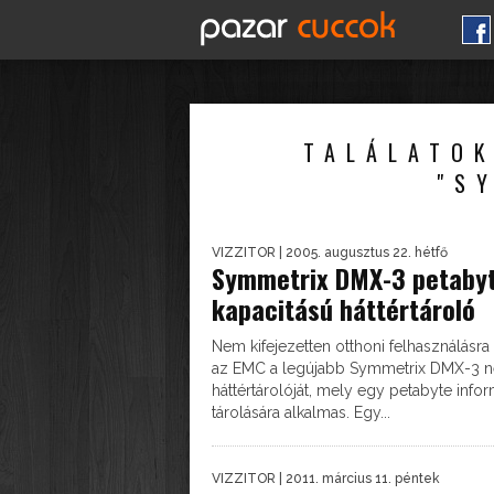
TALÁLATOK
"S
VIZZITOR
| 2005. augusztus 22. hétfő
Symmetrix DMX-3 petaby
kapacitású háttértároló
Nem kifejezetten otthoni felhasználásra
az EMC a legújabb Symmetrix DMX-3 
háttértárolóját, mely egy petabyte info
tárolására alkalmas. Egy...
VIZZITOR
| 2011. március 11. péntek