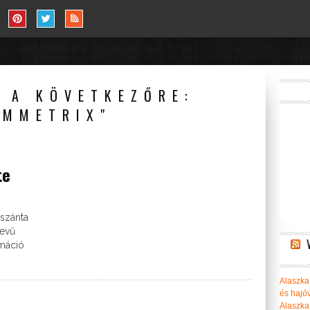
 A KÖVETKEZŐRE:
YMMETRIX"
te
 szánta
nevű
rmáció
Alaszka 
és hajó
Alaszka