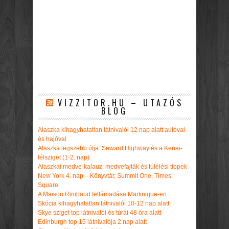
VIZZITOR.HU – UTAZÓS
BLOG
Alaszka kihagyhatatlan látnivalói 12 nap alatt autóval
és hajóval
Alaszka legszebb útja: Seward Highway és a Kenai-
félsziget (1-2. nap)
Alaszkai medve-kalauz: medvefajták és túlélési tippek
New York 4. nap – Könyvtár, Summit One, Times
Square
A Maison Rimbaud feltámadása Martinique-en
Skócia kihagyhatatlan látnivalói 10-12 nap alatt
Skye sziget top látnivalói és túrái 48 óra alatt
Edinburgh top 15 látnivalója 2 nap alatt