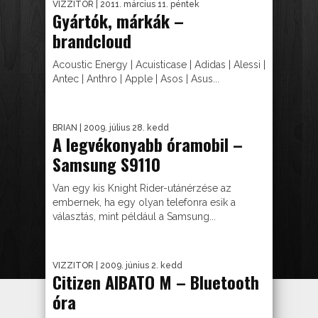
VIZZITOR
| 2011. március 11. péntek
Gyártók, márkák –
brandcloud
Acoustic Energy | Acuisticase | Adidas | Alessi |
Antec | Anthro | Apple | Asos | Asus...
BRIAN
| 2009. július 28. kedd
A legvékonyabb óramobil –
Samsung S9110
Van egy kis Knight Rider-utánérzése az
embernek, ha egy olyan telefonra esik a
választás, mint például a Samsung...
VIZZITOR
| 2009. június 2. kedd
Citizen AIBATO M – Bluetooth
óra