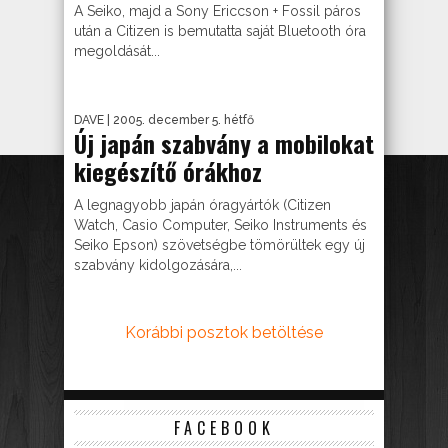
A Seiko, majd a Sony Ericcson + Fossil páros
után a Citizen is bemutatta saját Bluetooth óra
megoldását...
DAVE
| 2005. december 5. hétfő
Új japán szabvány a mobilokat
kiegészítő órákhoz
A legnagyobb japán óragyártók (Citizen
Watch, Casio Computer, Seiko Instruments és
Seiko Epson) szövetségbe tömörültek egy új
szabvány kidolgozására,...
Korábbi posztok betöltése
FACEBOOK