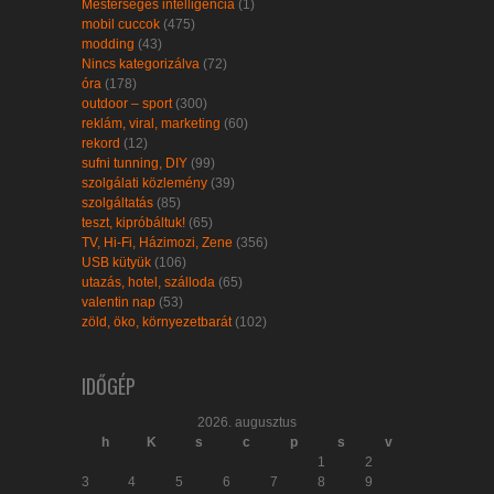
Mesterséges intelligencia
(1)
mobil cuccok
(475)
modding
(43)
Nincs kategorizálva
(72)
óra
(178)
outdoor – sport
(300)
reklám, viral, marketing
(60)
rekord
(12)
sufni tunning, DIY
(99)
szolgálati közlemény
(39)
szolgáltatás
(85)
teszt, kipróbáltuk!
(65)
TV, Hi-Fi, Házimozi, Zene
(356)
USB kütyük
(106)
utazás, hotel, szálloda
(65)
valentin nap
(53)
zöld, öko, környezetbarát
(102)
IDŐGÉP
2026. augusztus
h
K
s
c
p
s
v
1
2
3
4
5
6
7
8
9