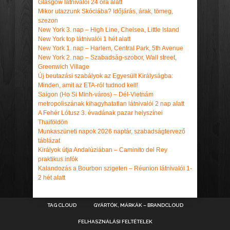
Glasgow látnivalói 24 óra alatt
Mikor utazzunk Skóciába? Időjárás, árak, tömeg,
szezon
New York 3. nap – High Line, Chelsea, Little Island
New York top látnivalói 1 hét alatt
New York 1. nap – Harlem, Central Park, 5th Avenue
New York 2. nap – Szabadság-szobor, Wall street,
Greenwich Village
Új beutazási szabályok az Egyesült Királyságba:
Minden, amit az ETA-ról tudnod kell!
Saigon (Ho Si Minh-város) – Dél-Vietnám
metropoliszának kihagyhatatlan látnivalói 2 nap alatt
A Fehér Lótusz 3. évadának pazar helyszínei
Thaiföldön
Munkaszüneti napok 2026 naptár, szabadságtervező
táblázat
Királyok útja Andalúziában – Caminito del Rey
praktikus infók
Kalandozás a Bourbon szigeten – Réunion látnivalói 1-
2 hét alatt
TAG CLOUD
GYÁRTÓK, MÁRKÁK – BRANDCLOUD
FELHASZNÁLÁSI FELTÉTELEK