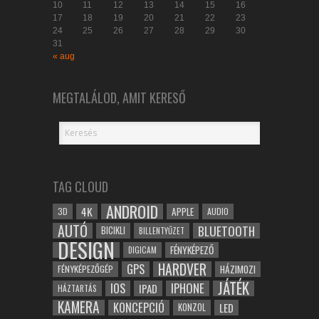
10
11
12
13
14
15
16
17
18
19
20
21
22
23
24
25
26
27
28
29
30
31
« aug
MEGTALÁLOD, AMIT KERESŐ
TAG CLOUD
ANDROID
4K
APPLE
3D
AUDIO
AUTÓ
BLUETOOTH
BICIKLI
BILLENTYŰZET
DESIGN
FÉNYKÉPEZŐ
DIGICAM
HARDVER
GPS
FÉNYKÉPEZŐGÉP
HÁZIMOZI
JÁTÉK
IOS
IPHONE
IPAD
HÁZTARTÁS
KAMERA
KONCEPCIÓ
LED
KONZOL