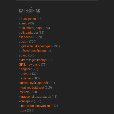
KATEGÓRIÁK
18-as karika
(42)
ajánló
(63)
autó, motor, hajó
(274)
buli, party, pia
(72)
csendes PC
(29)
design
(710)
digitális fényképezőgép
(191)
egészséges életmód
(3)
egyéb
(145)
extrém teljesítmény
(11)
GPS, navigáció
(77)
hangszer
(21)
hardver
(432)
háztartás
(183)
Húsvét, nyúl, ajándék
(21)
ingatlan, építészet
(115)
játékok
(253)
karácsonyi pazarságok
(43)
koncepció
(306)
lifehacking, hogyan kell?
(2)
luxus
(293)