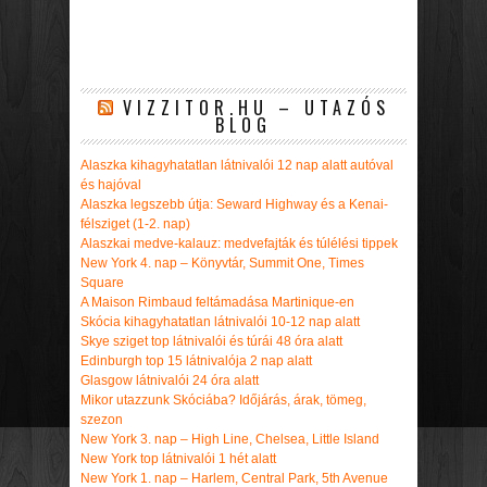
VIZZITOR.HU – UTAZÓS
BLOG
Alaszka kihagyhatatlan látnivalói 12 nap alatt autóval
és hajóval
Alaszka legszebb útja: Seward Highway és a Kenai-
félsziget (1-2. nap)
Alaszkai medve-kalauz: medvefajták és túlélési tippek
New York 4. nap – Könyvtár, Summit One, Times
Square
A Maison Rimbaud feltámadása Martinique-en
Skócia kihagyhatatlan látnivalói 10-12 nap alatt
Skye sziget top látnivalói és túrái 48 óra alatt
Edinburgh top 15 látnivalója 2 nap alatt
Glasgow látnivalói 24 óra alatt
Mikor utazzunk Skóciába? Időjárás, árak, tömeg,
szezon
New York 3. nap – High Line, Chelsea, Little Island
New York top látnivalói 1 hét alatt
New York 1. nap – Harlem, Central Park, 5th Avenue