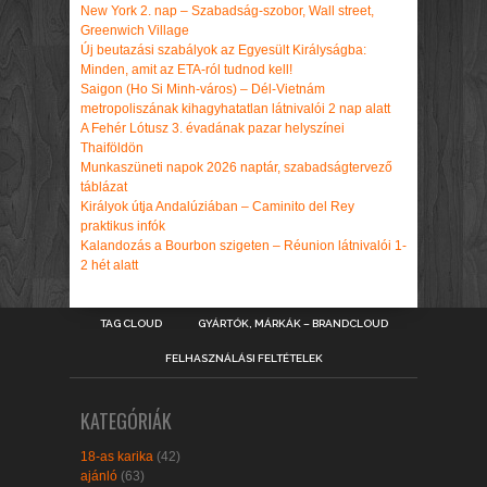
New York 2. nap – Szabadság-szobor, Wall street,
Greenwich Village
Új beutazási szabályok az Egyesült Királyságba:
Minden, amit az ETA-ról tudnod kell!
Saigon (Ho Si Minh-város) – Dél-Vietnám
metropoliszának kihagyhatatlan látnivalói 2 nap alatt
A Fehér Lótusz 3. évadának pazar helyszínei
Thaiföldön
Munkaszüneti napok 2026 naptár, szabadságtervező
táblázat
Királyok útja Andalúziában – Caminito del Rey
praktikus infók
Kalandozás a Bourbon szigeten – Réunion látnivalói 1-
2 hét alatt
TAG CLOUD
GYÁRTÓK, MÁRKÁK – BRANDCLOUD
FELHASZNÁLÁSI FELTÉTELEK
KATEGÓRIÁK
18-as karika
(42)
ajánló
(63)