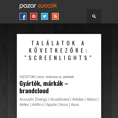
TALÁLATOK A
KÖVETKEZŐRE:
"SCREENLIGHTS"
VIZZITOR
| 2011. március 11. péntek
Gyártók, márkák –
brandcloud
Acoustic Energy | Acuisticase | Adidas | Alessi |
Antec | Anthro | Apple | Asos | Asus...