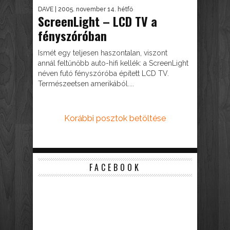
DAVE
| 2005. november 14. hétfő
ScreenLight – LCD TV a
fényszóróban
Ismét egy teljesen haszontalan, viszont
annál feltűnőbb auto-hifi kellék: a ScreenLight
néven futó fényszóróba épített LCD TV.
Természeetsen amerikából....
Korábbi posztok betöltése
FACEBOOK