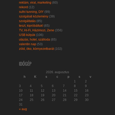
reklám, viral, marketing
(60)
rekord
(12)
sufni tunning, DIY
(99)
szolgálati közlemény
(39)
szolgáltatás
(85)
teszt, kipróbáltuk!
(65)
TV, Hi-Fi, Házimozi, Zene
(356)
USB kütyük
(106)
utazás, hotel, szálloda
(65)
valentin nap
(53)
zöld, öko, környezetbarát
(102)
IDŐGÉP
2026. augusztus
h
K
s
c
p
s
v
1
2
3
4
5
6
7
8
9
10
11
12
13
14
15
16
17
18
19
20
21
22
23
24
25
26
27
28
29
30
31
« aug