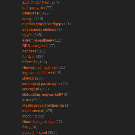
autó, motor, hajó
(274)
buli, party, pia
(72)
csendes PC
(29)
design
(710)
digitális fényképezőgép
(191)
egészséges életmód
(3)
egyéb
(145)
extrém teljesítmény
(11)
GPS, navigáció
(77)
hangszer
(21)
hardver
(432)
háztartás
(183)
Húsvét, nyúl, ajándék
(21)
ingatlan, építészet
(115)
játékok
(253)
karácsonyi pazarságok
(43)
koncepció
(306)
lifehacking, hogyan kell?
(2)
luxus
(293)
Mesterséges intelligencia
(1)
mobil cuccok
(475)
modding
(43)
Nincs kategorizálva
(72)
óra
(178)
outdoor – sport
(300)