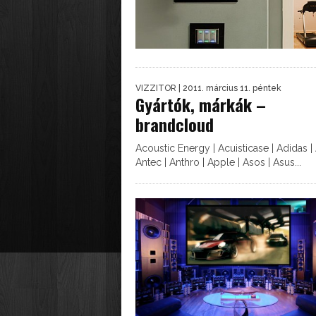
VIZZITOR
| 2011. március 11. péntek
Gyártók, márkák –
brandcloud
Acoustic Energy | Acuisticase | Adidas | 
Antec | Anthro | Apple | Asos | Asus...