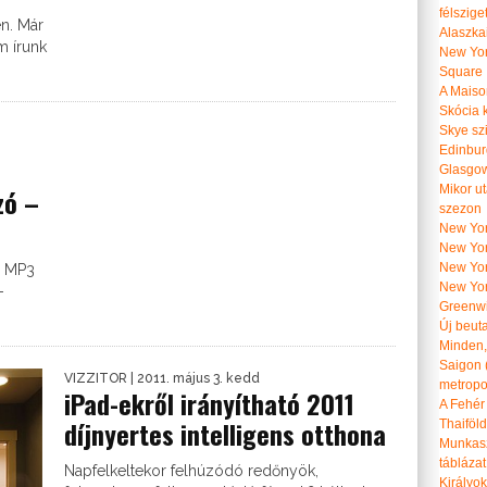
félszige
n. Már
Alaszka
m írunk
New Yor
Square
A Maiso
Skócia k
Skye szi
Edinburg
Glasgow 
Mikor u
zó –
szezon
New York
New York
New Yor
j MP3
New Yor
-
Greenwi
Új beut
Minden, 
Saigon 
VIZZITOR
| 2011. május 3. kedd
metropol
iPad-ekről irányítható 2011
A Fehér
díjnyertes intelligens otthona
Thaiföl
Munkasz
táblázat
Napfelkeltekor felhúzódó redőnyök,
Királyo