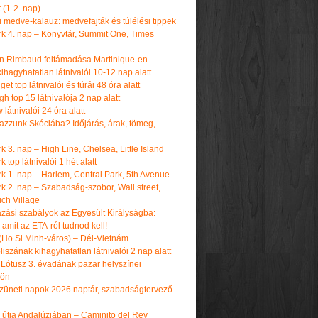
t (1-2. nap)
i medve-kalauz: medvefajták és túlélési tippek
k 4. nap – Könyvtár, Summit One, Times
n Rimbaud feltámadása Martinique-en
ihagyhatatlan látnivalói 10-12 nap alatt
get top látnivalói és túrái 48 óra alatt
h top 15 látnivalója 2 nap alatt
látnivalói 24 óra alatt
tazzunk Skóciába? Időjárás, árak, tömeg,
 3. nap – High Line, Chelsea, Little Island
 top látnivalói 1 hét alatt
k 1. nap – Harlem, Central Park, 5th Avenue
k 2. nap – Szabadság-szobor, Wall street,
ch Village
azási szabályok az Egyesült Királyságba:
amit az ETA-ról tudnod kell!
(Ho Si Minh-város) – Dél-Vietnám
iszának kihagyhatatlan látnivalói 2 nap alatt
 Lótusz 3. évadának pazar helyszínei
dön
üneti napok 2026 naptár, szabadságtervező
k útja Andalúziában – Caminito del Rey