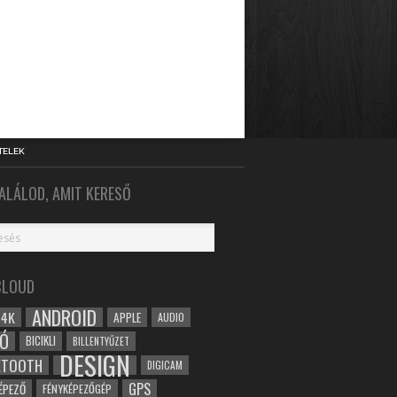
TELEK
ALÁLOD, AMIT KERESŐ
CLOUD
ANDROID
4K
APPLE
AUDIO
Ó
BICIKLI
BILLENTYŰZET
DESIGN
ETOOTH
DIGICAM
GPS
ÉPEZŐ
FÉNYKÉPEZŐGÉP