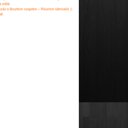
s infók
zás a Bourbon szigeten – Réunion látnivalói 1-
tt