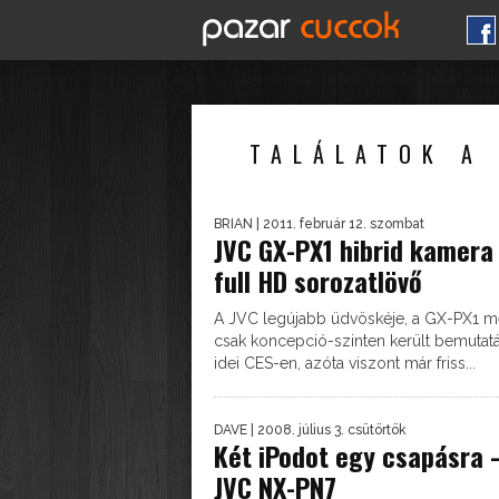
TALÁLATOK A 
BRIAN
| 2011. február 12. szombat
JVC GX-PX1 hibrid kamera
full HD sorozatlövő
A JVC legújabb üdvöskéje, a GX-PX1 
csak koncepció-szinten került bemutatá
idei CES-en, azóta viszont már friss...
DAVE
| 2008. július 3. csütörtök
Két iPodot egy csapásra 
JVC NX-PN7