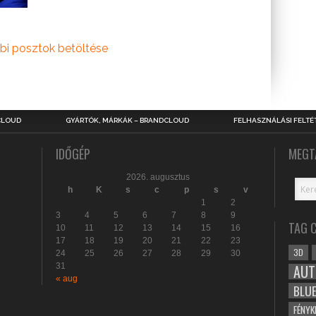
bi posztok betöltése
CLOUD
GYÁRTÓK, MÁRKÁK – BRANDCLOUD
FELHASZNÁLÁSI FELTÉ
IDŐGÉP
MEGT
2026. augusztus
h
K
s
c
p
s
v
1
2
3
4
5
6
7
8
9
TAG 
10
11
12
13
14
15
16
17
18
19
20
21
22
23
3D
24
25
26
27
28
29
30
31
AUT
« aug
BLU
FÉNYK