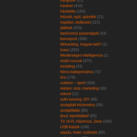
hangszer
(21)
hardver
(432)
háztartás
(183)
Húsvét, nyúl, ajándék
(21)
ingatlan, építészet
(115)
játékok
(253)
karácsonyi pazarságok
(43)
koncepció
(306)
lifehacking, hogyan kell?
(2)
luxus
(293)
Mesterséges intelligencia
(1)
mobil cuccok
(475)
modding
(43)
Nincs kategorizálva
(72)
óra
(178)
outdoor – sport
(300)
reklám, viral, marketing
(60)
rekord
(12)
sufni tunning, DIY
(99)
szolgálati közlemény
(39)
szolgáltatás
(85)
teszt, kipróbáltuk!
(65)
TV, Hi-Fi, Házimozi, Zene
(356)
USB kütyük
(106)
utazás, hotel, szálloda
(65)