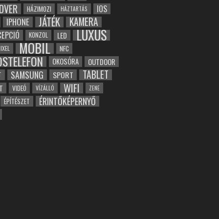
DVER
IOS
HÁZIMOZI
HÁZTARTÁS
JÁTÉK
KAMERA
IPHONE
LUXUS
EPCIÓ
LED
KONZOL
MOBIL
NFC
IXEL
OSTELEFON
OKOSÓRA
OUTDOOR
TABLET
SAMSUNG
SPORT
T
WIFI
T
VIDEÓ
VÍZÁLLÓ
ZENE
ÉRINTŐKÉPERNYŐ
ÉPÍTÉSZET