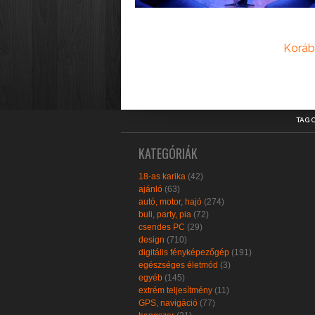
Koráb
TAG 
KATEGÓRIÁK
18-as karika
(42)
ajánló
(63)
autó, motor, hajó
(274)
buli, party, pia
(72)
csendes PC
(29)
design
(710)
digitális fényképezőgép
(191)
egészséges életmód
(3)
egyéb
(145)
extrém teljesítmény
(11)
GPS, navigáció
(77)