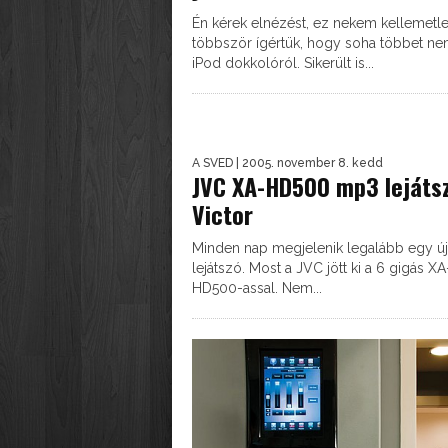
Én kérek elnézést, ez nekem kellemetle
többször ígértük, hogy soha többet ne
iPod dokkolóról. Sikerült is...
A SVED
| 2005. november 8. kedd
JVC XA-HD500 mp3 lejáts
Victor
Minden nap megjelenik legalább egy ú
lejátszó. Most a JVC jött ki a 6 gigás XA
HD500-assal. Nem...