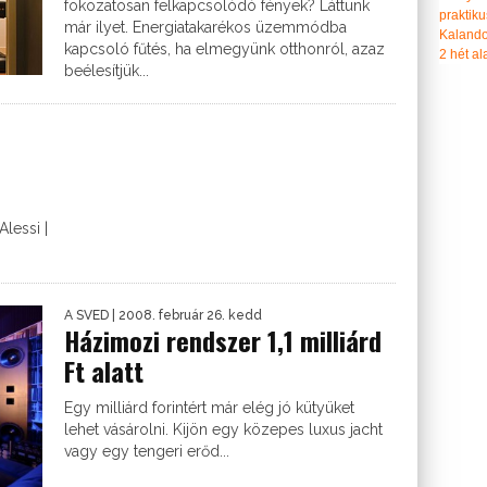
fokozatosan felkapcsolódó fények? Láttunk
praktiku
már ilyet. Energiatakarékos üzemmódba
Kalando
kapcsoló fűtés, ha elmegyünk otthonról, azaz
2 hét ala
beélesítjük...
Alessi |
A SVED
| 2008. február 26. kedd
Házimozi rendszer 1,1 milliárd
Ft alatt
Egy milliárd forintért már elég jó kütyüket
lehet vásárolni. Kijön egy közepes luxus jacht
vagy egy tengeri erőd...