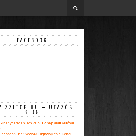
FACEBOOK
VIZZITOR.HU – UTAZÓS
BLOG
kihagyhatatlan látnivalói 12 nap alatt autóval
val
 legszebb útja: Seward Highway és a Kenai-