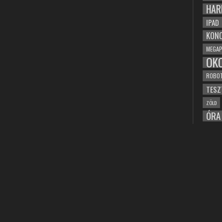
HAR
IPAD
KONC
MEGAP
OK
ROBO
TESZ
ZÖLD
ÓRA