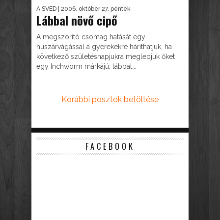
A SVED
| 2006. október 27. péntek
Lábbal növő cipő
A megszorító csomag hatását egy
huszárvágással a gyerekekre háríthatjuk, ha
következő születésnapjukra meglepjük őket
egy Inchworm márkájú, lábbal...
Korábbi posztok betöltése
FACEBOOK