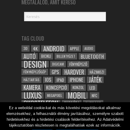
MEGTALÁLOD, AMIT KERESŐ
TAG CLOUD
ANDROID
4K
APPLE
3D
AUDIO
AUTÓ
BLUETOOTH
BICIKLI
BILLENTYŰZET
DESIGN
FÉNYKÉPEZŐ
DIGICAM
HARDVER
GPS
FÉNYKÉPEZŐGÉP
HÁZIMOZI
JÁTÉK
IOS
IPHONE
IPAD
HÁZTARTÁS
KAMERA
KONCEPCIÓ
LED
KONZOL
LUXUS
MOBIL
NFC
MEGAPIXEL
OKOSTELEFON
OKOSÓRA
OUTDOOR
Ez a weboldal cookie-kat és más követési megoldásokat alkalmaz
TABLET
SAMSUNG
SPORT
ROBOT
elemzésekhez, a felhasználói élmény javításához, személyre szabott
WIFI
TESZT
VIDEÓ
VÍZÁLLÓ
ZENE
ZÖLD
hirdetésekhez és a hirdetési csalások felderítéséhez. Az Adatvédelmi
ÓRA
tájékoztatóban részletesen is megtalálhatóak ezek az információk.
ÉRINTŐKÉPERNYŐ
ÉPÍTÉSZET