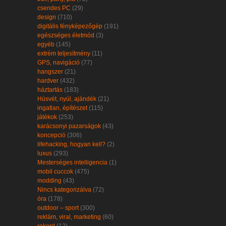
csendes PC
(29)
design
(710)
digitális fényképezőgép
(191)
egészséges életmód
(3)
egyéb
(145)
extrém teljesítmény
(11)
GPS, navigáció
(77)
hangszer
(21)
hardver
(432)
háztartás
(183)
Húsvét, nyúl, ajándék
(21)
ingatlan, építészet
(115)
játékok
(253)
karácsonyi pazarságok
(43)
koncepció
(306)
lifehacking, hogyan kell?
(2)
luxus
(293)
Mesterséges intelligencia
(1)
mobil cuccok
(475)
modding
(43)
Nincs kategorizálva
(72)
óra
(178)
outdoor – sport
(300)
reklám, viral, marketing
(60)