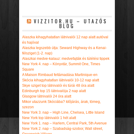
VIZZITOR.HU – UTAZÓS
BLOG
Alaszka kihagyhatatlan látnivalói 12 nap alatt autóval
és hajóval
Alaszka legszebb útja: Seward Highway és a Kenai-
félsziget (1-2. nap)
Alaszkai medve-kalauz: medvefajták és túlélési tippek
New York 4. nap – Könyvtár, Summit One, Times
Square
A Maison Rimbaud feltámadása Martinique-en
Skócia kihagyhatatlan látnivalói 10-12 nap alatt
Skye sziget top látnivalói és túrái 48 óra alatt
Edinburgh top 15 látnivalója 2 nap alatt
Glasgow látnivalói 24 óra alatt
Mikor utazzunk Skóciába? Időjárás, árak, tömeg,
szezon
New York 3. nap – High Line, Chelsea, Little Island
New York top látnivalói 1 hét alatt
New York 1. nap – Harlem, Central Park, 5th Avenue
New York 2. nap – Szabadság-szobor, Wall street,