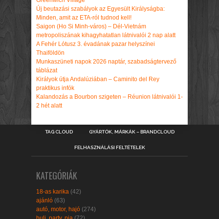
Greenwich Village
Új beutazási szabályok az Egyesült Királyságba:
Minden, amit az ETA-ról tudnod kell!
Saigon (Ho Si Minh-város) – Dél-Vietnám
metropoliszának kihagyhatatlan látnivalói 2 nap alatt
A Fehér Lótusz 3. évadának pazar helyszínei
Thaiföldön
Munkaszüneti napok 2026 naptár, szabadságtervező
táblázat
Királyok útja Andalúziában – Caminito del Rey
praktikus infók
Kalandozás a Bourbon szigeten – Réunion látnivalói 1-
2 hét alatt
TAG CLOUD
GYÁRTÓK, MÁRKÁK – BRANDCLOUD
FELHASZNÁLÁSI FELTÉTELEK
KATEGÓRIÁK
18-as karika
(42)
ajánló
(63)
autó, motor, hajó
(274)
buli, party, pia
(72)