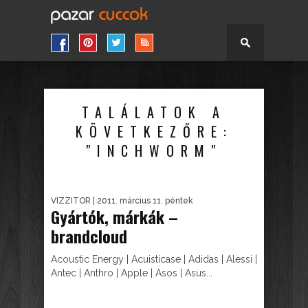
TALÁLATOK A
KÖVETKEZŐRE:
"INCHWORM"
VIZZITOR
| 2011. március 11. péntek
Gyártók, márkák –
brandcloud
Acoustic Energy | Acuisticase | Adidas | Alessi |
Antec | Anthro | Apple | Asos | Asus...