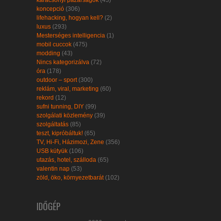
koncepció
(306)
lifehacking, hogyan kell?
(2)
luxus
(293)
Mesterséges intelligencia
(1)
mobil cuccok
(475)
modding
(43)
Nincs kategorizálva
(72)
óra
(178)
outdoor – sport
(300)
reklám, viral, marketing
(60)
rekord
(12)
sufni tunning, DIY
(99)
szolgálati közlemény
(39)
szolgáltatás
(85)
teszt, kipróbáltuk!
(65)
TV, Hi-Fi, Házimozi, Zene
(356)
USB kütyük
(106)
utazás, hotel, szálloda
(65)
valentin nap
(53)
zöld, öko, környezetbarát
(102)
IDŐGÉP