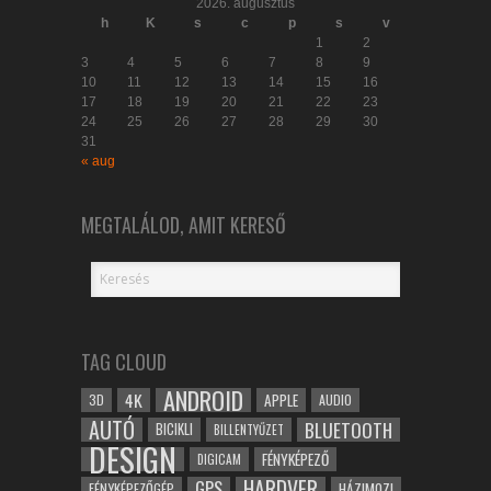
2026. augusztus
h
K
s
c
p
s
v
1
2
3
4
5
6
7
8
9
10
11
12
13
14
15
16
17
18
19
20
21
22
23
24
25
26
27
28
29
30
31
« aug
MEGTALÁLOD, AMIT KERESŐ
TAG CLOUD
ANDROID
4K
APPLE
3D
AUDIO
AUTÓ
BLUETOOTH
BICIKLI
BILLENTYŰZET
DESIGN
FÉNYKÉPEZŐ
DIGICAM
HARDVER
GPS
FÉNYKÉPEZŐGÉP
HÁZIMOZI