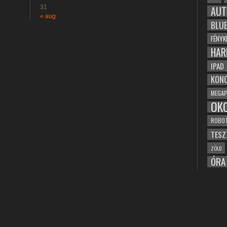
31
AUT
« aug
BLU
FÉNYK
HAR
IPAD
KONC
MEGAP
OK
ROBO
TESZ
ZÖLD
ÓRA