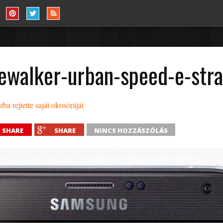
ewalker-urban-speed-e-stra
a rejtette saját okosóráját
SHARE
SHARE
NINCS HOZZÁSZÓLÁS