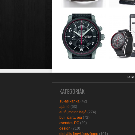
TAG 
KATEGÓRIÁK
18-as karika
(42)
ajánló
(63)
autó, motor, hajó
(274)
buli, party, pia
(72)
csendes PC
(29)
design
(710)
digitális fényképezőgép
(191)