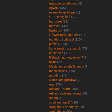
egészséges életmód
(3)
egyéb
(145)
extrém teljesítmény
(11)
GPS, navigáció
(77)
hangszer
(21)
hardver
(432)
háztartás
(183)
Húsvét, nyúl, ajándék
(21)
ingatlan, építészet
(115)
játékok
(253)
karácsonyi pazarságok
(43)
koncepció
(306)
lifehacking, hogyan kell?
(2)
luxus
(293)
Mesterséges intelligencia
(1)
mobil cuccok
(475)
modding
(43)
Nincs kategorizálva
(72)
óra
(178)
outdoor – sport
(300)
reklám, viral, marketing
(60)
rekord
(12)
sufni tunning, DIY
(99)
szolgálati közlemény
(39)
szolgáltatás
(85)