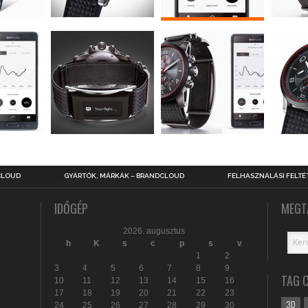
CLOUD
GYÁRTÓK, MÁRKÁK – BRANDCLOUD
FELHASZNÁLÁSI FELTÉ
IDŐGÉP
MEGT
2026. augusztus
h
K
s
c
p
s
v
1
2
3
4
5
6
7
8
9
TAG 
10
11
12
13
14
15
16
17
18
19
20
21
22
23
3D
24
25
26
27
28
29
30