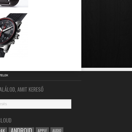
TELEK
ALÁLOD, AMIT KERESŐ
CLOUD
ANDROID
4K
APPLE
AUDIO