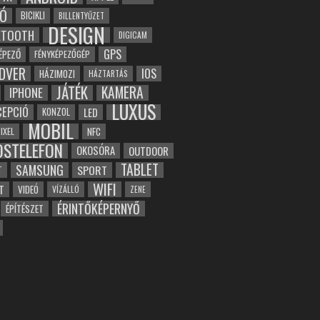
Ó
BICIKLI
BILLENTYŰZET
DESIGN
ETOOTH
DIGICAM
GPS
ÉPEZŐ
FÉNYKÉPEZŐGÉP
DVER
IOS
HÁZIMOZI
HÁZTARTÁS
JÁTÉK
KAMERA
IPHONE
LUXUS
EPCIÓ
LED
KONZOL
MOBIL
NFC
IXEL
OSTELEFON
OKOSÓRA
OUTDOOR
TABLET
SAMSUNG
SPORT
T
WIFI
T
VIDEÓ
VÍZÁLLÓ
ZENE
ÉRINTŐKÉPERNYŐ
ÉPÍTÉSZET