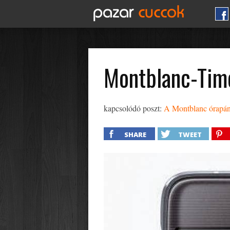
Montblanc-Tim
kapcsolódó poszt:
A Montblanc órapántb
SHARE
TWEET