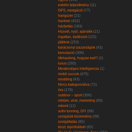
extrém teljesítmény
(11)
GPS, navigáció
(77)
hangszer
(21)
hardver
(432)
háztartás
(183)
Húsvét, nyúl, ajándék
(21)
ingatlan, építészet
(115)
játékok
(253)
karácsonyi pazarságok
(43)
koncepció
(306)
lifehacking, hogyan kell?
(2)
luxus
(293)
Mesterséges intelligencia
(1)
mobil cuccok
(475)
modding
(43)
Nincs kategorizálva
(72)
óra
(178)
outdoor – sport
(300)
reklám, viral, marketing
(60)
rekord
(12)
sufni tunning, DIY
(99)
szolgálati közlemény
(39)
szolgáltatás
(85)
teszt, kipróbáltuk!
(65)