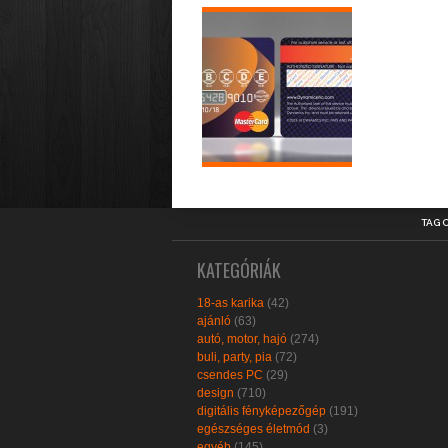
TAG 
KATEGÓRIÁK
18-as karika
(42)
ajánló
(63)
autó, motor, hajó
(274)
buli, party, pia
(72)
csendes PC
(29)
design
(710)
digitális fényképezőgép
(191)
egészséges életmód
(3)
egyéb
(145)