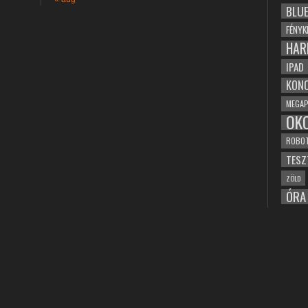
BLU
FÉNYK
HAR
IPAD
KONC
MEGAP
OK
ROBO
TESZ
ZÖLD
ÓRA