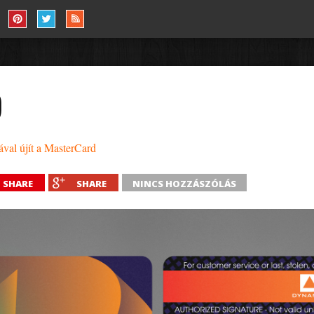
9
ával újít a MasterCard
SHARE
SHARE
NINCS HOZZÁSZÓLÁS