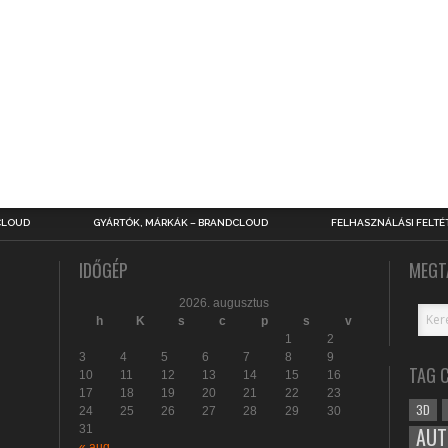
CLOUD
GYÁRTÓK, MÁRKÁK – BRANDCLOUD
FELHASZNÁLÁSI FELTÉ
IDŐGÉP
MEGT
2026. augusztus
h
K
s
c
p
s
v
1
2
3
4
5
6
7
8
9
TAG 
10
11
12
13
14
15
16
17
18
19
20
21
22
23
3D
24
25
26
27
28
29
30
31
AUT
« aug