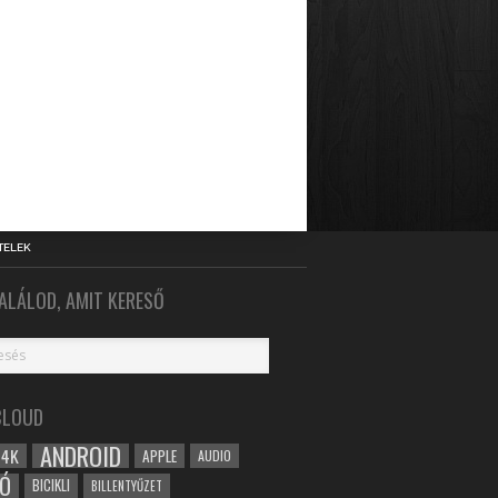
TELEK
ALÁLOD, AMIT KERESŐ
CLOUD
ANDROID
4K
APPLE
AUDIO
Ó
BICIKLI
BILLENTYŰZET