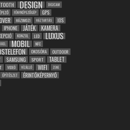
DESIGN
ETOOTH
DIGICAM
GPS
ÉPEZŐ
FÉNYKÉPEZŐGÉP
DVER
IOS
HÁZIMOZI
HÁZTARTÁS
JÁTÉK
KAMERA
IPHONE
LUXUS
EPCIÓ
LED
KONZOL
MOBIL
NFC
IXEL
OSTELEFON
OKOSÓRA
OUTDOOR
TABLET
SAMSUNG
SPORT
T
WIFI
T
VIDEÓ
VÍZÁLLÓ
ZENE
ÉRINTŐKÉPERNYŐ
ÉPÍTÉSZET