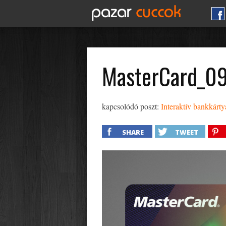
MasterCard_0
kapcsolódó poszt:
Interaktív bankkárty
SHARE
TWEET