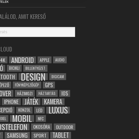
TELEK
ALÁLOD, AMIT KERESŐ
CLOUD
ANDROID
4K
APPLE
AUDIO
Ó
BICIKLI
BILLENTYŰZET
DESIGN
ETOOTH
DIGICAM
GPS
ÉPEZŐ
FÉNYKÉPEZŐGÉP
DVER
IOS
HÁZIMOZI
HÁZTARTÁS
JÁTÉK
KAMERA
IPHONE
LUXUS
EPCIÓ
LED
KONZOL
MOBIL
NFC
IXEL
OSTELEFON
OKOSÓRA
OUTDOOR
TABLET
SAMSUNG
SPORT
T