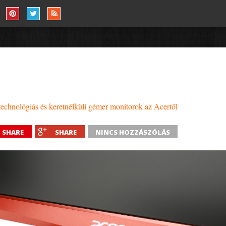
nológiás és keretnélküli gémer monitorok az Acertől
SHARE
SHARE
NINCS HOZZÁSZÓLÁS