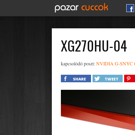
XG270HU-04
kapcsolódó poszt:
NVIDIA G-SNYC tech
SHARE
TWEET