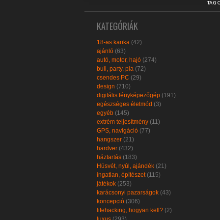
TAG 
KATEGÓRIÁK
18-as karika
(42)
ajánló
(63)
autó, motor, hajó
(274)
buli, party, pia
(72)
csendes PC
(29)
design
(710)
digitális fényképezőgép
(191)
egészséges életmód
(3)
egyéb
(145)
extrém teljesítmény
(11)
GPS, navigáció
(77)
hangszer
(21)
hardver
(432)
háztartás
(183)
Húsvét, nyúl, ajándék
(21)
ingatlan, építészet
(115)
játékok
(253)
karácsonyi pazarságok
(43)
koncepció
(306)
lifehacking, hogyan kell?
(2)
luxus
(293)