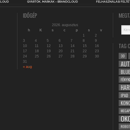
CLOUD
GYÁRTÓK, MÁRKÁK – BRANDCLOUD
FELHASZNÁLÁSI FELTÉ
IDŐGÉP
MEGT
2026. augusztus
h
K
s
c
p
s
v
1
2
3
4
5
6
7
8
9
TAG 
10
11
12
13
14
15
16
17
18
19
20
21
22
23
3D
24
25
26
27
28
29
30
31
AUT
« aug
BLU
FÉNYK
HAR
IPAD
KONC
MEGAP
OK
ROBO